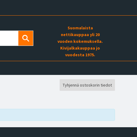
Suomalaista
nettikauppaa yli 20
vuoden kokemuksella.
Kivijalkakauppaa jo
vuodesta 1975.
Tyhjennä ostoskorin tiedot