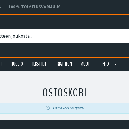
S
100 % TOIMITUSVARMUUS
AT
HUOLTO
TEKSTIILIT
TRIATHLON
MUUT
INFO
OSTOSKORI
Ostoskori on tyhjä!