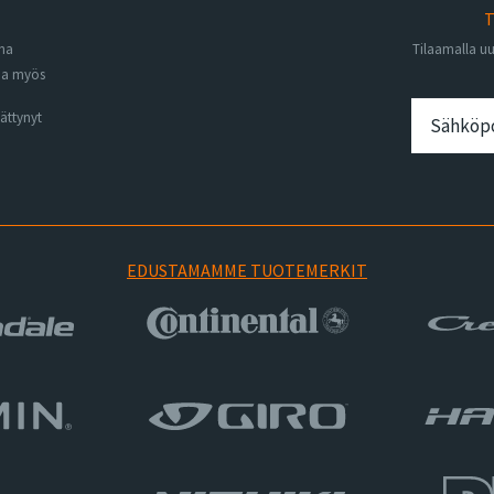
T
ena
Tilaamalla u
na myös
ättynyt
EDUSTAMAMME TUOTEMERKIT