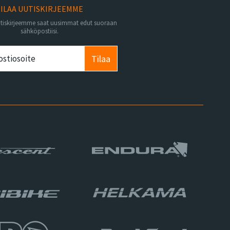
ILAA UUTISKIRJEEMME
utiskirjeemme saat uusimmat edut suoraan
sähköpostiisi.
Tilaa