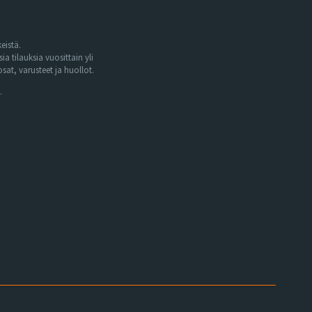
eistä.
tilauksia vuosittain yli
at, varusteet ja huollot.
.