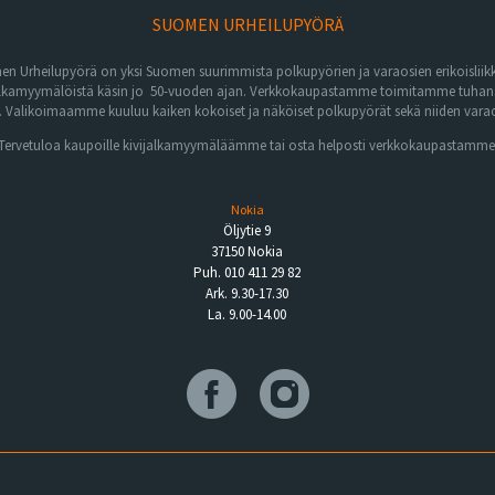
SUOMEN URHEILUPYÖRÄ
n Urheilupyörä on yksi Suomen suurimmista polkupyörien ja varaosien erikoisliikk
lkamyymälöistä käsin jo 50-vuoden ajan. Verkkokaupastamme toimitamme tuhansia 
Valikoimaamme kuuluu kaiken kokoiset ja näköiset polkupyörät sekä niiden varaos
Tervetuloa kaupoille kivijalkamyymäläämme tai osta helposti verkkokaupastamme
Nokia
Öljytie 9
37150 Nokia
Puh. 010 411 29 82
Ark. 9.30-17.30
La. 9.00-14.00