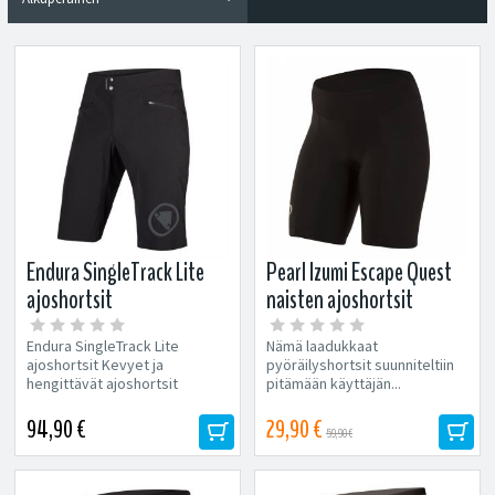
Endura SingleTrack Lite
Pearl Izumi Escape Quest
ajoshortsit
naisten ajoshortsit
Endura SingleTrack Lite
Nämä laadukkaat
ajoshortsit Kevyet ja
pyöräilyshortsit suunniteltiin
hengittävät ajoshortsit
pitämään käyttäjän...
kovempaankin maastoajoon.
Kevyt,...
94,90 €
29,90 €
59,90 €