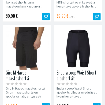
Ikoniset shortsit niin
MTB-shortsit ovat kevyet ja
maastoon kuin kaupunkiin.
hengittävät pyöräilyshortsit,
Useita taskuja, irroitettavat
jotka...
pehmusteelliset...
89,90 €
39,90 €
99,90 €
Giro M Havoc
Endura Loop Waist Short
maastoshortsi
ajoshortsit
Giro M Havoc maastoshortsi
Endura Loop Waist Short
Giron maastoshortsien
ajoshortsit Enduran edulliset
lippulaivamalli, erityisesti
hyvin hengittävät
Enduroon ja kovavauhtiseen
pyöräilyhousut kesäkeleille.
ajoon suunniteltu Erittäin...
Hyvin hengittävä...