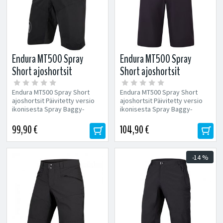
Endura MT500 Spray
Endura MT500 Spray
Short ajoshortsit
Short ajoshortsit
Endura MT500 Spray Short
Endura MT500 Spray Short
ajoshortsit Päivitetty versio
ajoshortsit Päivitetty versio
ikonisesta Spray Baggy-
ikonisesta Spray Baggy-
mallista! Endura MT500 Spray
mallista! Endura MT500 Spray
Shots...
Shots...
99,90 €
104,90 €
-14 %