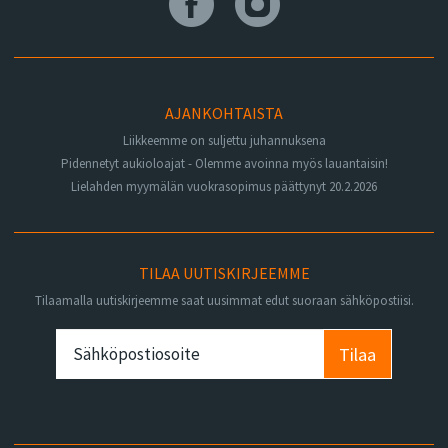
AJANKOHTAISTA
Liikkeemme on suljettu juhannuksena
Pidennetyt aukioloajat - Olemme avoinna myös lauantaisin!
Lielahden myymälän vuokrasopimus päättynyt 20.2.2026
TILAA UUTISKIRJEEMME
Tilaamalla uutiskirjeemme saat uusimmat edut suoraan sähköpostiisi.
Tilaa