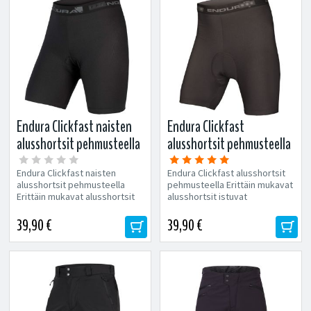
Endura Clickfast naisten
Endura Clickfast
alusshortsit pehmusteella
alusshortsit pehmusteella
Endura Clickfast naisten
Endura Clickfast alusshortsit
alusshortsit pehmusteella
pehmusteella Erittäin mukavat
Erittäin mukavat alusshortsit
alusshortsit istuvat
istuvat huomaamattomasti
huomaamattomasti muiden
muiden...
vaatteiden...
39,90 €
39,90 €