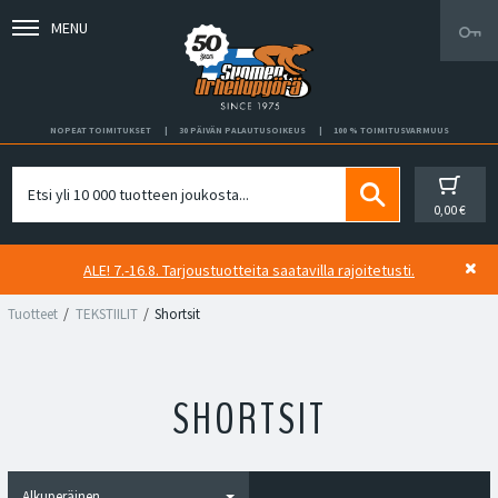
MENU
NOPEAT TOIMITUKSET
30 PÄIVÄN PALAUTUSOIKEUS
100 % TOIMITUSVARMUUS
0,00 €
ALE! 7.-16.8. Tarjoustuotteita saatavilla rajoitetusti.
Tuotteet
TEKSTIILIT
Shortsit
SHORTSIT