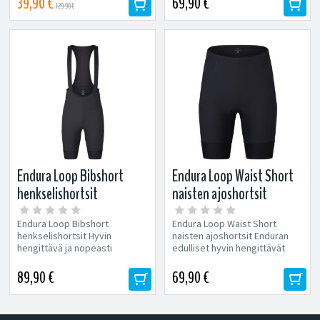
39,90 €
69,90 €
129,90 €
Endura Loop Bibshort
Endura Loop Waist Short
henkselishortsit
naisten ajoshortsit
Endura Loop Bibshort
Endura Loop Waist Short
henkselishortsit Hyvin
naisten ajoshortsit Enduran
hengittävä ja nopeasti
edulliset hyvin hengittävät
kuivuva kangasta Joustava ja
pyöräilyhousut...
hyvin istuva materiaali
89,90 €
69,90 €
Endura...