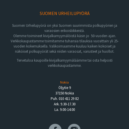
SUOMEN URHEILUPYÖRÄ
Suomen Urheilupyörä on yksi Suomen suurimmista polkupyörien ja
varaosien erikoisliikkeistä.
Olemme toimineet kivijalkamyymälöistä käsin jo 50-vuoden ajan.
Verkkokaupastamme toimitamme tuhansia tilauksia vuosittain yli 25-
vuoden kokemuksella. Valikoimaamme kuuluu kaiken kokoiset ja
näköiset polkupyörät sekä niiden varaosat, varusteet ja huollot.
Tervetuloa kaupoille kivijalkamyymäläämme tai osta helposti
verkkokaupastamme.
Nokia
Öljytie 9
37150 Nokia
Puh. 010 411 29 82
Ark. 9.30-17.30
La. 9.00-14.00