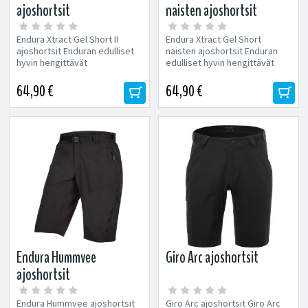
ajoshortsit
naisten ajoshortsit
Endura Xtract Gel Short II
Endura Xtract Gel Short
ajoshortsit Enduran edulliset
naisten ajoshortsit Enduran
hyvin hengittävät
edulliset hyvin hengittävät
pyöräilyhousut kesäkeleille.
pyöräilyhousut kesäkeleille.
Hyvin...
Hyvin...
64,90 €
64,90 €
Endura Hummvee
Giro Arc ajoshortsit
ajoshortsit
Endura Hummvee ajoshortsit
Giro Arc ajoshortsit Giro Arc