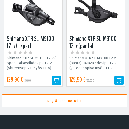
Shimano XTR SL-M9100
Shimano XTR SL-M9100
12-v (I-spec)
12-v (panta)
takavaihdevipu
takavaihdevipu
Shimano XTR SL-M9100 12-v (I-
Shimano XTR SL-M9100 12-v
spec) takavaihdevipu 12-v
(panta) takavaihdevipu 12-v
(yhteensopiva myös 11-v)
(yhteensopiva myös 11-v)
Kevyet ja tarkat vaihdot 20...
Kevyet ja tarkat vaihdot 20...
129,90 €
129,90 €
139,90 €
139,90 €
Näytä lisää tuotteita