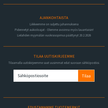
AJANKOHTAISTA
Liikkeemme on suljettu juhannuksena
Pidennetyt aukioloajat - Olemme avoinna myös lauantaisin!
Lielahden myymälän vuokrasopimus päättynyt 20.2.2026
TILAA UUTISKIRJEEMME
Tilaamalla uutiskirjeemme saat uusimmat edut suoraan sähköpostiisi.
Tilaa
EDUSTAMAMME TUOTEMERKIT