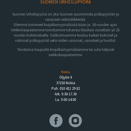
SUOMEN URHEILUPYÖRÄ
Suomen Urheilupyörä on yksi Suomen suurimmista polkupyörien ja
varaosien erikoisliikkeistä.
Olemme toimineet kivijalkamyymälöistä käsin jo 50-vuoden ajan.
Verkkokaupastamme toimitamme tuhansia tilauksia vuosittain yli 25-
vuoden kokemuksella. Valikoimaamme kuuluu kaiken kokoiset ja
näköiset polkupyörät sekä niiden varaosat, varusteet ja huollot.
Tervetuloa kaupoille kivijalkamyymäläämme tai osta helposti
verkkokaupastamme.
Nokia
Öljytie 9
37150 Nokia
Puh. 010 411 29 82
Ark. 9.30-17.30
La. 9.00-14.00