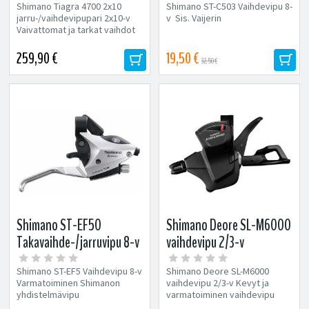
Shimano Tiagra 4700 2x10
Shimano ST-C503 Vaihdevipu 8-
jarru-/vaihdevipupari 2x10-v
v Sis. Vaijerin
Vaivattomat ja tarkat vaihdot
Uudelleen suunniteltu
systeemi...
259,90 €
19,50 €
32,50 €
Shimano ST-EF50
Shimano Deore SL-M6000
Takavaihde-/jarruvipu 8-v
vaihdevipu 2/3-v
Shimano ST-EF5 Vaihdevipu 8-v
Shimano Deore SL-M6000
Varmatoiminen Shimanon
vaihdevipu 2/3-v Kevyt ja
yhdistelmävipu
varmatoiminen vaihdevipu
vaihdenäytöllä. Sis. Vaijerin V-
kahdelle tai kolmelle