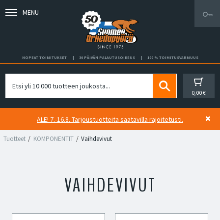
MENU
NOPEAT TOIMITUKSET
30 PÄIVÄN PALAUTUSOIKEUS
100 % TOIMITUSVARMUUS
0,00 €
ALE! 7.-16.8. Tarjoustuotteita saatavilla rajoitetusti.
Tuotteet
KOMPONENTIT
Vaihdevivut
VAIHDEVIVUT