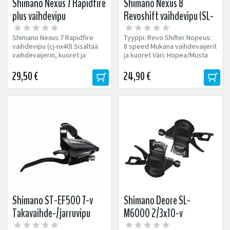
Shimano Nexus 7 Rapidfire
Shimano Nexus 8
plus vaihdevipu
Revoshift vaihdevipu (SL-
C6000)
Shimano Nexus 7 Rapidfire
Tyyppi: Revo Shifter Nopeus:
vaihdevipu (cj-nx40) Sisältää
8 speed Mukana vaihdevaijerit
vaihdevaijerin, kuoret ja
ja kuoret Väri: Hopea/Musta
kumisuojan
29,50 €
24,90 €
Shimano ST-EF500 7-v
Shimano Deore SL-
Takavaihde-/jarruvipu
M6000 2/3x10-v
vaihdevipupari näytöllä