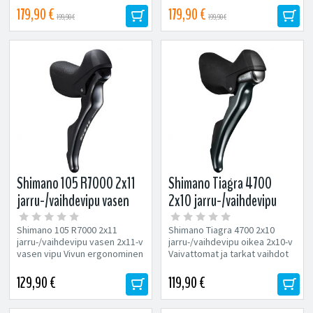
179,90 €
179,90 €
199,90 €
199,90 €
Shimano 105 R7000 2x11
Shimano Tiagra 4700
jarru-/vaihdevipu vasen
2x10 jarru-/vaihdevipu
oikea
Shimano 105 R7000 2x11
Shimano Tiagra 4700 2x10
jarru-/vaihdevipu vasen 2x11-v
jarru-/vaihdevipu oikea 2x10-v
vasen vipu Vivun ergonominen
Vaivattomat ja tarkat vaihdot
muotoilu lisää ajomukavuutta...
Uudelleen suunniteltu
systeemi...
129,90 €
119,90 €