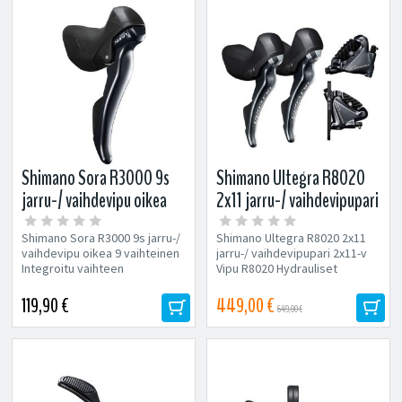
Shimano Sora R3000 9s
Shimano Ultegra R8020
jarru-/ vaihdevipu oikea
2x11 jarru-/ vaihdevipupari
Shimano Sora R3000 9s jarru-/
Shimano Ultegra R8020 2x11
vaihdevipu oikea 9 vaihteinen
jarru-/ vaihdevipupari 2x11-v
Integroitu vaihteen
Vipu R8020 Hydrauliset
osoitinnäyttö Säädettävä...
levyjarrut R8070 Lähes
täydellinen...
119,90 €
449,00 €
649,00 €