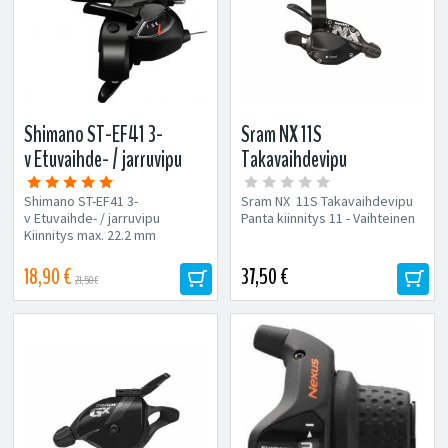
Shimano ST-EF41 3-
Sram NX 11S
v Etuvaihde- / jarruvipu
Takavaihdevipu
Shimano ST-EF41 3-
Sram NX 11S Takavaihdevipu
v Etuvaihde- / jarruvipu
Panta kiinnitys 11 - Vaihteinen
Kiinnitys max. 22.2 mm
ohjaustankoon V-jarru
yhteensopiva Sisältää...
18,90 €
37,50 €
21,50 €