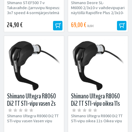
Shimano ST-EF500 7-v
Shimano Deore SL-
Takavaihde-/jarruvipu Nopeus:
M6000 2/3x10-v vaihdevipupari
3x7 speed 4-sormijärjestelmä
näytöllä Rapidfire Plus 2/3x10-
Kiinnitys max. 22.2...
v Kiinnitys...
24,90 €
69,00 €
76,90 €
Shimano Ultegra R8060
Shimano Ultegra R8060
Di2 TT STI-vipu vasen 2s
Di2 TT STI-vipu oikea 11s
Shimano Ultegra R8060 Di2 TT
Shimano Ultegra R8060 Di2 TT
STI-vipu vasen Vasen vipu
STI-vipu oikea 11s Oikea vipu