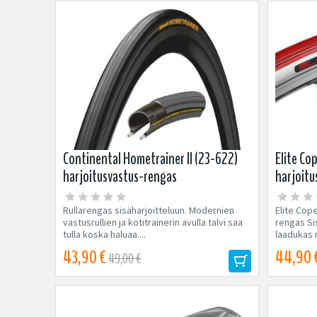
Continental Hometrainer II (23-622)
Elite Co
harjoitusvastus-rengas
harjoitu
Rullarengas sisäharjoitteluun. Modernien
Elite Cope
vastusrullien ja kotitrainerin avulla talvi saa
rengas Si
tulla koska haluaa....
laadukas 
43,90 €
44,90 
49,00 €