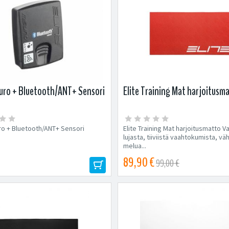
suro + Bluetooth/ANT+ Sensori
Elite Training Mat harjoitusm
uro + Bluetooth/ANT+ Sensori
Elite Training Mat harjoitusmatto V
lujasta, tiiviistä vaahtokumista, v
melua...
89,90 €
99,00 €