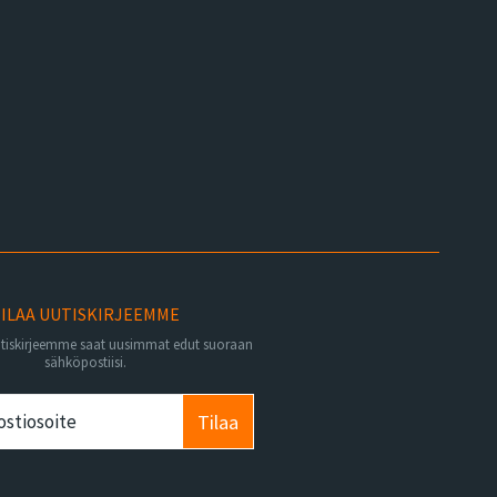
ILAA UUTISKIRJEEMME
utiskirjeemme saat uusimmat edut suoraan
sähköpostiisi.
Tilaa