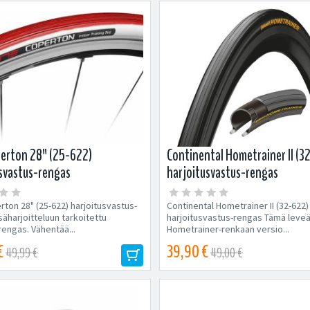
perton 28" (25-622)
Continental Hometrainer II (3
svastus-rengas
harjoitusvastus-rengas
rton 28" (25-622) harjoitusvastus-
Continental Hometrainer II (32-622)
säharjoitteluun tarkoitettu
harjoitusvastus-rengas Tämä leve
rengas. Vähentää...
Hometrainer-renkaan versio...
€
39,90 €
49,99 €
49,00 €