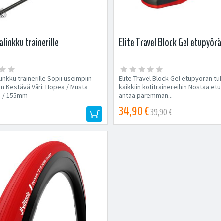
alinkku trainerille
Elite Travel Block Gel etupyörä
linkku trainerille Sopii useimpiin
Elite Travel Block Gel etupyörän tu
hin Kestävä Väri: Hopea / Musta
kaikkiin kotitrainereihin Nostaa et
38 / 155mm
antaa paremman...
34,90 €
39,90 €