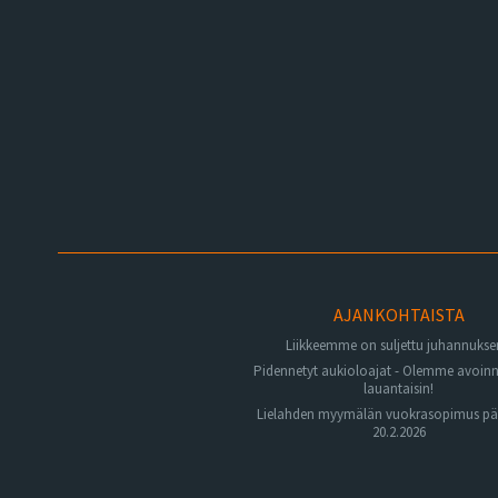
AJANKOHTAISTA
Liikkeemme on suljettu juhannuks
Pidennetyt aukioloajat - Olemme avoin
lauantaisin!
Lielahden myymälän vuokrasopimus pä
20.2.2026