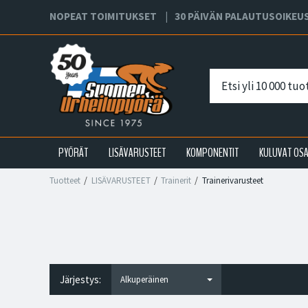
NOPEAT TOIMITUKSET
30 PÄIVÄN PALAUTUSOIKEU
PYÖRÄT
LISÄVARUSTEET
KOMPONENTIT
KULUVAT OS
Tuotteet
LISÄVARUSTEET
Trainerit
Trainerivarusteet
Järjestys: