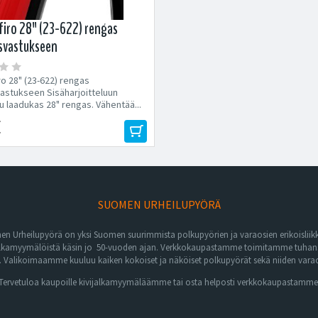
ffiro 28" (23-622) rengas
svastukseen
iro 28" (23-622) rengas
vastukseen Sisäharjoitteluun
u laadukas 28" rengas. Vähentää...
€
SUOMEN URHEILUPYÖRÄ
n Urheilupyörä on yksi Suomen suurimmista polkupyörien ja varaosien erikoisliikk
lkamyymälöistä käsin jo 50-vuoden ajan. Verkkokaupastamme toimitamme tuhansia 
Valikoimaamme kuuluu kaiken kokoiset ja näköiset polkupyörät sekä niiden varaos
Tervetuloa kaupoille kivijalkamyymäläämme tai osta helposti verkkokaupastamme