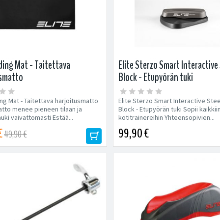
lding Mat - Taitettava
Elite Sterzo Smart Interactive
usmatto
Block - Etupyörän tuki
ing Mat - Taitettava harjoitusmatto
Elite Sterzo Smart Interactive Ste
tto menee pieneen tilaan ja
Block - Etupyörän tuki Sopii kaikkii
auki vaivattomasti Estää...
kotitrainereihin Yhteensopivien...
€
99,90 €
49,90 €