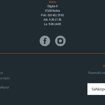
Nokia
Öljytie 9
37150 Nokia
Puh. 010 411 29 82
Ark. 9.30-17.30
La. 9.00-14.00
T
ena
Tilaamalla u
na myös
ättynyt