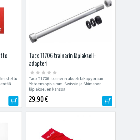
atto
Tacx T1706 trainerin läpiakseli-
adapteri
almistettu
Tacx T1706 -trainerin akseli takapyörään
ähentää
Yhteensopiva mm. Swissin ja Shimanon
läpiakselien kanssa
29,90 €