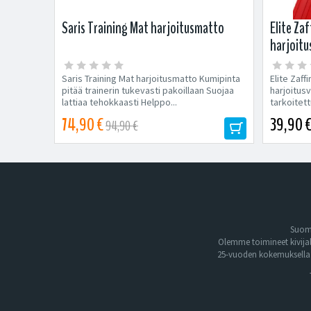
Saris Training Mat harjoitusmatto
Elite Za
harjoitu
Saris Training Mat harjoitusmatto Kumipinta
Elite Zaff
pitää trainerin tukevasti pakoillaan Suojaa
harjoitus
lattiaa tehokkaasti Helppo...
tarkoitett
74,90 €
39,90 
94,90 €
Suome
Olemme toimineet kivija
25-vuoden kokemuksella. 