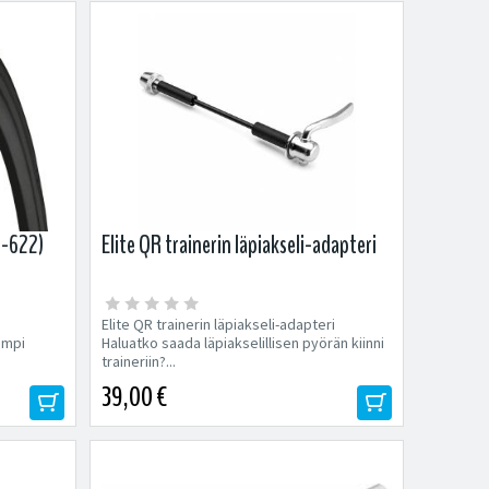
2-622)
Elite QR trainerin läpiakseli-adapteri
Elite QR trainerin läpiakseli-adapteri
ämpi
Haluatko saada läpiakselillisen pyörän kiinni
traineriin?...
39,00 €