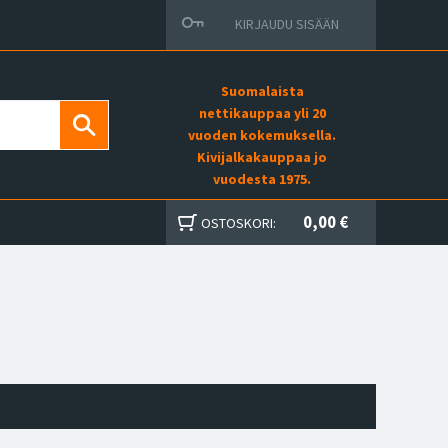
KIRJAUDU SISÄÄN
Suomalaista
nettikauppaa yli 20
vuoden kokemuksella.
Kivijalkakauppaa jo
vuodesta 1975.
0,00 €
OSTOSKORI: