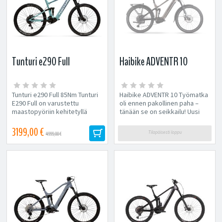
Tunturi e290 Full
Haibike ADVENTR 10
Tunturi e290 Full 85Nm Tunturi
Haibike ADVENTR 10 Työmatka
E290 Full on varustettu
oli ennen pakollinen paha –
maastopyöriin kehitetyllä
tänään se on seikkailu! Uusi
Shimanon sähkömoottorilla,...
ADVENTR...
3199,00 €
Tilapäisesti loppu
4999,00 €