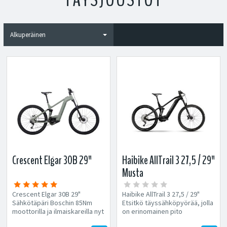
Crescent Elgar 30B 29"
Haibike AllTrail 3 27,5 / 29"
Musta
Crescent Elgar 30B 29"
Haibike AllTrail 3 27,5 / 29"
Sähkötäpäri Boschin 85Nm
Etsitkö täyssähköpyörää, jolla
moottorilla ja ilmaiskareilla nyt
on erinomainen pito
todella...
ylämäessä ja ketteryys