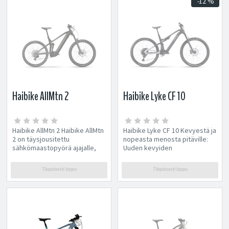
-12 %
Haibike AllMtn 2
Haibike Lyke CF 10
Haibike AllMtn 2 Haibike AllMtn
Haibike Lyke CF 10 Kevyestä ja
2 on täysjousitettu
nopeasta menosta pitäville:
sähkömaastopyörä ajajalle,
Uuden kevyiden
joka...
sähkömaastopyörien...
Tilapäisesti loppu
Tilapäisesti loppu