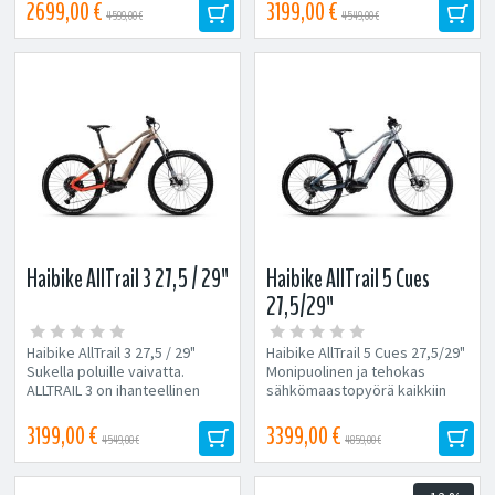
alamäessä?...
2699,00 €
3199,00 €
4599,00 €
4549,00 €
Haibike AllTrail 3 27,5 / 29"
Haibike AllTrail 5 Cues
27,5/29"
Haibike AllTrail 3 27,5 / 29"
Haibike AllTrail 5 Cues 27,5/29"
Sukella poluille vaivatta.
Monipuolinen ja tehokas
ALLTRAIL 3 on ihanteellinen
sähkömaastopyörä kaikkiin
eMTB ensimmäisiin
tarpeisiin Haibike Alltrail 5...
askeleihisi...
3199,00 €
3399,00 €
4549,00 €
4859,00 €