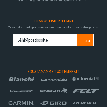
Lielahden myymälän vuokrasopimus päättynyt 20.2.2026
TILAA UUTISKIRJEEMME
Tilaamalla uutiskirjeemme saat uusimmat edut suoraan sähköpostiisi.
Tilaa
EDUSTAMAMME TUOTEMERKIT