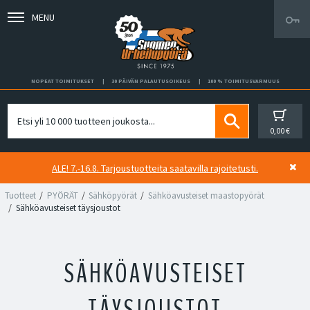
MENU
NOPEAT TOIMITUKSET
30 PÄIVÄN PALAUTUSOIKEUS
100 % TOIMITUSVARMUUS
0,00 €
ALE! 7.-16.8. Tarjoustuotteita saatavilla rajoitetusti.
Tuotteet
PYÖRÄT
Sähköpyörät
Sähköavusteiset maastopyörät
Sähköavusteiset täysjoustot
SÄHKÖAVUSTEISET
TÄYSJOUSTOT