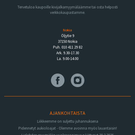
Tervetuloa kaupoille kivijalkamyymäläämme tai osta helposti
verkkokaupastamme.
Nokia
Öljytie 9
37150 Nokia
Puh. 010 411 29 82
Ark. 9.30-17.30
La. 9.00-14.00
AJANKOHTAISTA
Liikkeemme on suljettu juhannuksena
Pidennetyt aukioloajat - Olemme avoinna myös lauantaisin!