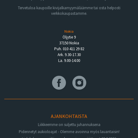
Tervetuloa kaupoille kivijalkamyymäläämme tai osta helposti
verkkokaupastamme.
Nokia
Öljytie 9
37150 Nokia
Puh. 010 411 29 82
Ark. 9.30-17.30
La. 9.00-14.00
AJANKOHTAISTA
Liikkeemme on suljettu juhannuksena
Pidennetyt aukioloajat - Olemme avoinna myös lauantaisin!