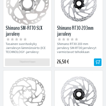
Shimano SM-RT70 SLX
Shimano RT30 203mm
jarrulevy
jarrulevy
Tasainen suorituskyky
Shimano RT30 203 mm
Jarrulevyn lämmönsiirto (ICE
jarrulevy SM-RT30 jarrulevyt
TECHNOLOGY -jarrulevy:
varmistavat tehokkaan
ruostumaton
jarrutuksen kaikissa ajo-
teräs/alumiini/ruostumaton...
olosuhteissa. Ura-...
26,50 €
Tilapäisesti loppu