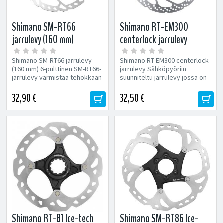
Shimano SM-RT66
Shimano RT-EM300
jarrulevy (160 mm)
centerlock jarrulevy
Shimano SM-RT66 jarrulevy
Shimano RT-EM300 centerlock
(160 mm) 6-pulttinen SM-RT66-
jarrulevy Sähköpyöriin
jarrulevy varmistaa tehokkaan
suunniteltu jarrulevy jossa on
jarrutuksen kaikissa ajo-
nopeussensorin magneetti...
oloissa....
32,90 €
32,50 €
Shimano RT-81 Ice-tech
Shimano SM-RT86 Ice-