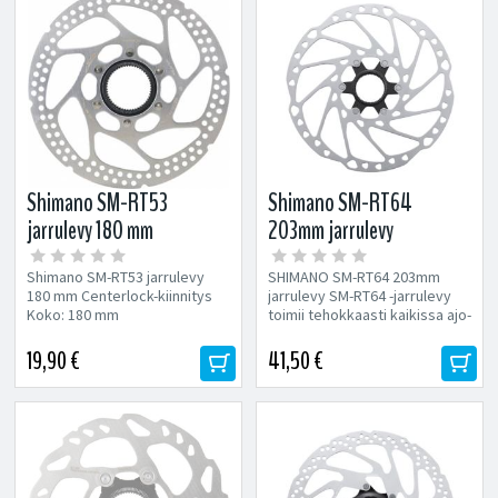
Shimano SM-RT53
Shimano SM-RT64
jarrulevy 180 mm
203mm jarrulevy
Shimano SM-RT53 jarrulevy
SHIMANO SM-RT64 203mm
180 mm Centerlock-kiinnitys
jarrulevy SM-RT64 -jarrulevy
Koko: 180 mm
toimii tehokkaasti kaikissa ajo-
oloissa. Ura- ja
lukkorengaskiinnitystä...
19,90 €
41,50 €