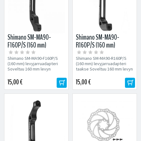
Shimano SM-MA90-
Shimano SM-MA90-
F160P/S (160 mm)
R160P/S (160 mm)
levyjarruadapteri
levyjarruadapteri
Shimano SM-MA90-F160P/S
Shimano SM-MA90-R160P/S
(160 mm) levyjarruadapteri
(160 mm) levyjarruadapteri
Soveltuu 160 mm levyn
taakse Soveltuu 160 mm levyn
asennukseen IS
asennukseen IS
standard etuhaarukkaan,...
standard runkokiinnike,...
15,00 €
15,00 €