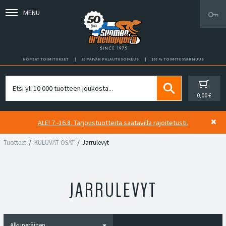
MENU
NOPEAT TOIMITUKSET
30 PÄIVÄN PALAUTUSOIKEUS
100 % TOIMITUSVARMUUS
0,00 €
ALE! 7.-16.8. Tarjoustuotteita saatavilla rajoitetusti.
Tuotteet
KULUVAT OSAT
Jarrulevyt
JARRULEVYT