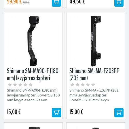
59,90 €
49,50 €
77,90 €
Shimano SM-MA90-F (180
Shimano SM-MA-F203PP
mm) levyjarruadapteri
(203 mm)
levyjarruadapteri
Shimano SM-MA90-F (180 mm)
Shimano SM-MA-F203PP (203
levyjarruadapteri Soveltuu 180
mm) levyjarruadapteri
mm levyn asennukseen
Soveltuu 203 mm levyn
Postmount eturaarukkaan
asennukseen Postmount-
kaliiberi ja
15,00 €
15,00 €
postmount eturaarukka