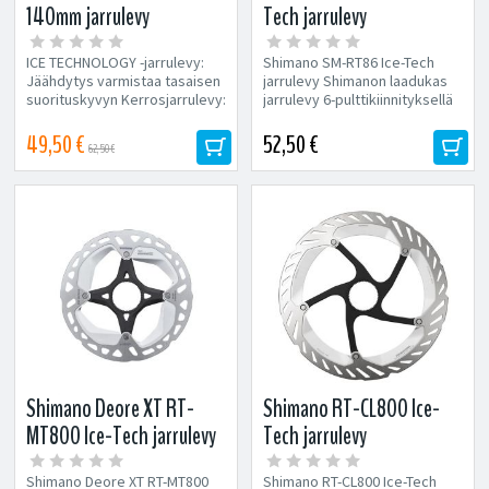
140mm jarrulevy
Tech jarrulevy
ICE TECHNOLOGY -jarrulevy:
Shimano SM-RT86 Ice-Tech
Jäähdytys varmistaa tasaisen
jarrulevy Shimanon laadukas
suorituskyvyn Kerrosjarrulevy:
jarrulevy 6-pulttikiinnityksellä
ruostumaton
ICE TECHNOLOGY -jarrulevy:...
teräs/alumiini/ruostumaton...
49,50 €
52,50 €
62,50 €
Shimano Deore XT RT-
Shimano RT-CL800 Ice-
MT800 Ice-Tech jarrulevy
Tech jarrulevy
Shimano Deore XT RT-MT800
Shimano RT-CL800 Ice-Tech