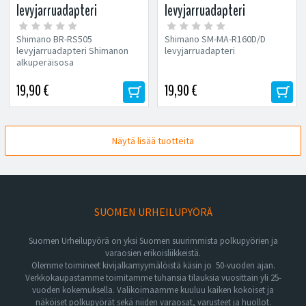
levyjarruadapteri
levyjarruadapteri
Shimano BR-RS505
Shimano SM-MA-R160D/D
levyjarruadapteri Shimanon
levyjarruadapteri
alkuperäisosa
19,90 €
19,90 €
Näytä lisää tuotteita
SUOMEN URHEILUPYÖRÄ
Suomen Urheilupyörä on yksi Suomen suurimmista polkupyörien ja
varaosien erikoisliikkeistä.
Olemme toimineet kivijalkamyymälöistä käsin jo 50-vuoden ajan.
Verkkokaupastamme toimitamme tuhansia tilauksia vuosittain yli 25-
vuoden kokemuksella. Valikoimaamme kuuluu kaiken kokoiset ja
näköiset polkupyörät sekä niiden varaosat, varusteet ja huollot.