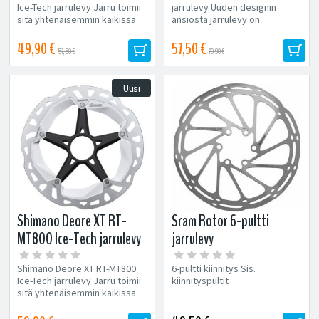
Ice-Tech jarrulevy Jarru toimii
jarrulevy Uuden designin
sitä yhtenäisemmin kaikissa
ansiosta jarrulevy on
oloissa, mitä...
erinomaisen kevyt ja hiljainen
ja se jäähtyy...
49,90 €
57,50 €
57,50 €
79,90 €
Uusi
Shimano Deore XT RT-
Sram Rotor 6-pultti
MT800 Ice-Tech jarrulevy
jarrulevy
magneetilla
Shimano Deore XT RT-MT800
6-pultti kiinnitys Sis.
Ice-Tech jarrulevy Jarru toimii
kiinnityspultit
sitä yhtenäisemmin kaikissa
oloissa, mitä...