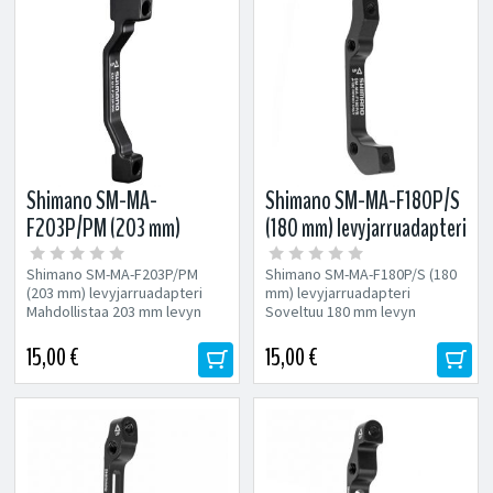
Shimano SM-MA-
Shimano SM-MA-F180P/S
F203P/PM (203 mm)
(180 mm) levyjarruadapteri
levyjarruadapteri
Shimano SM-MA-F203P/PM
Shimano SM-MA-F180P/S (180
(203 mm) levyjarruadapteri
mm) levyjarruadapteri
Mahdollistaa 203 mm levyn
Soveltuu 180 mm levyn
asennukseen 180mm
asennukseen IS
postmount runkoon
standard etuhaarukkaan,
15,00 €
15,00 €
postmount...