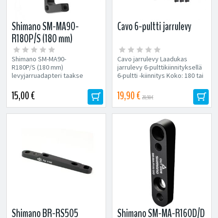
Shimano SM-MA90-
Cavo 6-pultti jarrulevy
R180P/S (180 mm)
levyjarruadapteri
Shimano SM-MA90-
Cavo jarrulevy Laadukas
R180P/S (180 mm)
jarrulevy 6-pulttikiinnityksellä
levyjarruadapteri taakse
6-pultti -kiinnitys Koko: 180 tai
Soveltuu 180 mm levyn
203 mm
asennukseen IS standardin...
15,00 €
19,90 €
20,90 €
Shimano BR-RS505
Shimano SM-MA-R160D/D