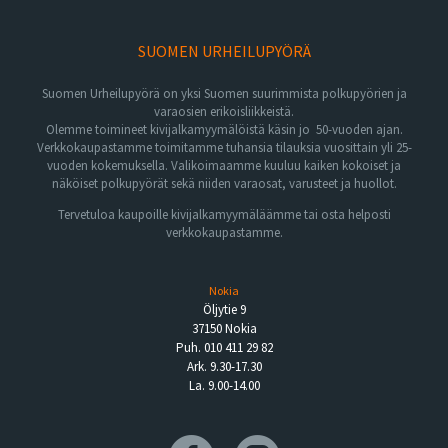
SUOMEN URHEILUPYÖRÄ
Suomen Urheilupyörä on yksi Suomen suurimmista polkupyörien ja
varaosien erikoisliikkeistä.
Olemme toimineet kivijalkamyymälöistä käsin jo 50-vuoden ajan.
Verkkokaupastamme toimitamme tuhansia tilauksia vuosittain yli 25-
vuoden kokemuksella. Valikoimaamme kuuluu kaiken kokoiset ja
näköiset polkupyörät sekä niiden varaosat, varusteet ja huollot.
Tervetuloa kaupoille kivijalkamyymäläämme tai osta helposti
verkkokaupastamme.
Nokia
Öljytie 9
37150 Nokia
Puh. 010 411 29 82
Ark. 9.30-17.30
La. 9.00-14.00