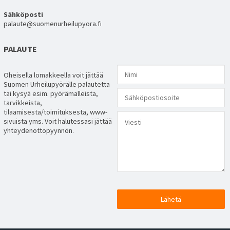
Sähköposti
palaute@suomenurheilupyora.fi
PALAUTE
Oheisella lomakkeella voit jättää
Suomen Urheilupyörälle palautetta
tai kysyä esim. pyörämalleista,
tarvikkeista,
tilaamisesta/toimituksesta, www-
sivuista yms. Voit halutessasi jättää
yhteydenottopyynnön.
Lähetä