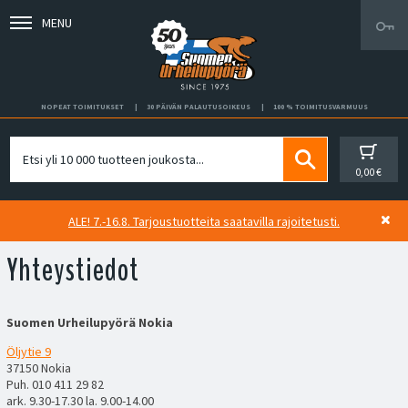
MENU
NOPEAT TOIMITUKSET
30 PÄIVÄN PALAUTUSOIKEUS
100 % TOIMITUSVARMUUS
0,00 €
ALE! 7.-16.8. Tarjoustuotteita saatavilla rajoitetusti.
Yhteystiedot
Suomen Urheilupyörä Nokia
Öljytie 9
37150 Nokia
Puh. 010 411 29 82
ark. 9.30-17.30 la. 9.00-14.00