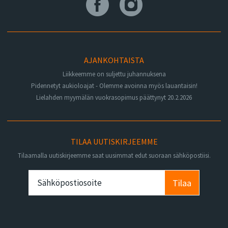
AJANKOHTAISTA
Liikkeemme on suljettu juhannuksena
Pidennetyt aukioloajat - Olemme avoinna myös lauantaisin!
Lielahden myymälän vuokrasopimus päättynyt 20.2.2026
TILAA UUTISKIRJEEMME
Tilaamalla uutiskirjeemme saat uusimmat edut suoraan sähköpostiisi.
Tilaa