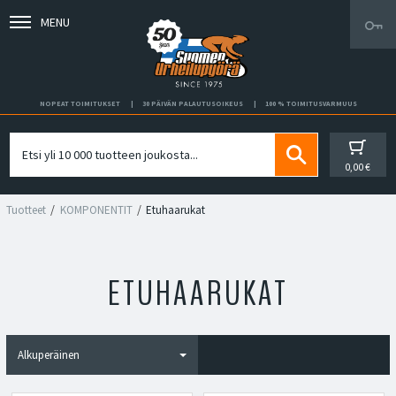
MENU
NOPEAT TOIMITUKSET
30 PÄIVÄN PALAUTUSOIKEUS
100 % TOIMITUSVARMUUS
0,00 €
Tuotteet
KOMPONENTIT
Etuhaarukat
ETUHAARUKAT