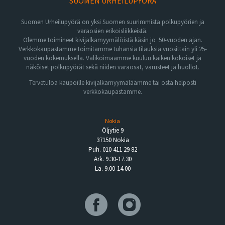
SUOMEN URHEILUPYÖRÄ
Suomen Urheilupyörä on yksi Suomen suurimmista polkupyörien ja
varaosien erikoisliikkeistä.
Olemme toimineet kivijalkamyymälöistä käsin jo 50-vuoden ajan.
Verkkokaupastamme toimitamme tuhansia tilauksia vuosittain yli 25-
vuoden kokemuksella. Valikoimaamme kuuluu kaiken kokoiset ja
näköiset polkupyörät sekä niiden varaosat, varusteet ja huollot.
Tervetuloa kaupoille kivijalkamyymäläämme tai osta helposti
verkkokaupastamme.
Nokia
Öljytie 9
37150 Nokia
Puh. 010 411 29 82
Ark. 9.30-17.30
La. 9.00-14.00