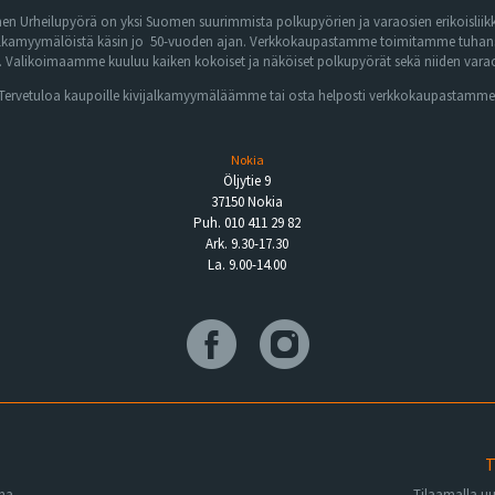
n Urheilupyörä on yksi Suomen suurimmista polkupyörien ja varaosien erikoisliikk
lkamyymälöistä käsin jo 50-vuoden ajan. Verkkokaupastamme toimitamme tuhansia 
Valikoimaamme kuuluu kaiken kokoiset ja näköiset polkupyörät sekä niiden varaos
Tervetuloa kaupoille kivijalkamyymäläämme tai osta helposti verkkokaupastamme
Nokia
Öljytie 9
37150 Nokia
Puh. 010 411 29 82
Ark. 9.30-17.30
La. 9.00-14.00
T
ena
Tilaamalla u