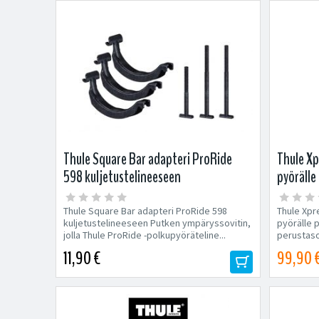
Thule Square Bar adapteri ProRide
Thule Xp
598 kuljetustelineeseen
pyöräll
Thule Square Bar adapteri ProRide 598
Thule Xpr
kuljetustelineeseen Putken ympäryssovitin,
pyörälle 
jolla Thule ProRide -polkupyöräteline...
perustason
11,90 €
99,90 