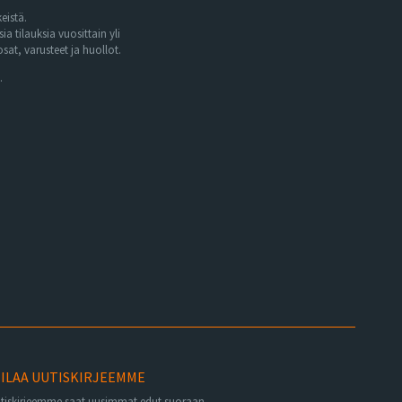
eistä.
tilauksia vuosittain yli
at, varusteet ja huollot.
.
ILAA UUTISKIRJEEMME
utiskirjeemme saat uusimmat edut suoraan