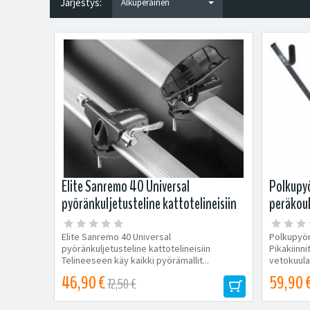
Järjestys:
Elite Sanremo 40 Universal
Polkupyö
pyöränkuljetusteline kattotelineisiin
peräkou
Elite Sanremo 40 Universal
Polkupyör
pyöränkuljetusteline kattotelineisiin
Pikakiinni
Telineeseen käy kaikki pyörämallit...
vetokuula
46,90 €
59,90 
72,50 €