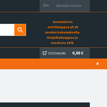
KIRJAUDU SISÄÄN
Suomalaista
nettikauppaa yli 20
vuoden kokemuksella.
Kivijalkakauppaa jo
vuodesta 1975.
0,00 €
OSTOSKORI: