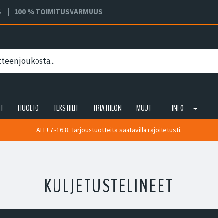
S
100 % TOIMITUSVARMUUS
AT
HUOLTO
TEKSTIILIT
TRIATHLON
MUUT
INFO
ALE! 7.-16.8. Tarjoustuotteita saatavilla rajoitetusti.
KULJETUSTELINEET