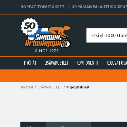
NOPEAT TOIMITUKSET
30 PÄIVÄN PALAUTUSOIKEU
PYÖRÄT
LISÄVARUSTEET
KOMPONENTIT
KULUVAT OS
Tuotteet
LISÄVARUSTEET
Kuljetustelineet