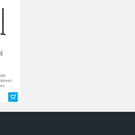
ri
Ride
dikkeet
en.