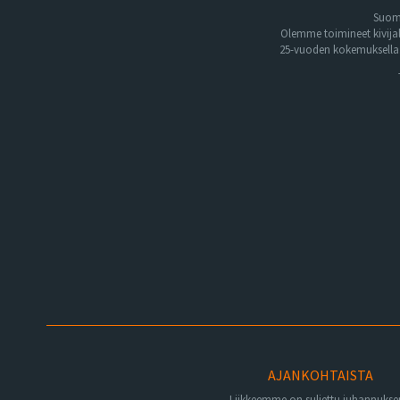
Suome
Olemme toimineet kivija
25-vuoden kokemuksella. 
AJANKOHTAISTA
Liikkeemme on suljettu juhannuks