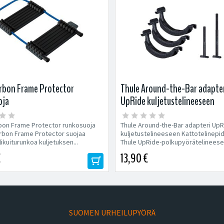
arbon Frame Protector
Thule Around-the-Bar adapte
oja
UpRide kuljetustelineeseen
bon Frame Protector runkosuoja
Thule Around-the-Bar adapteri Up
rbon Frame Protector suojaa
kuljetustelineeseen Kattotelinepi
likuiturunkoa kuljetuksen...
Thule UpRide-polkupyörätelineese
Sopivat...
€
13,90 €
SUOMEN URHEILUPYÖRÄ