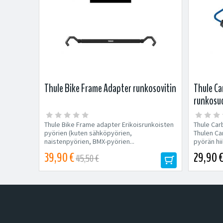
Thule Bike Frame Adapter runkosovitin
Thule C
runkosu
Thule Bike Frame adapter Erikoisrunkoisten
Thule Car
pyörien (kuten sähköpyörien,
Thulen Ca
naistenpyörien, BMX-pyörien...
pyörän hii
39,90 €
29,90 
45,50 €