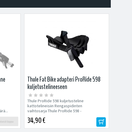
ine
Thule Fat Bike adapteri ProRide 598
kuljetustelineeseen
Thule ProRide 598 kuljetusteline
kattotelineisiin Rengaspidinten
rä...
vaihtosarja Thule ProRide 598 -
polkupyörätelineeseen. Sopivat...
34,90 €
äisesti loppu