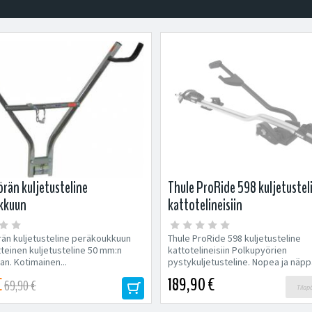
rän kuljetusteline
Thule ProRide 598 kuljetustel
kkuun
kattotelineisiin
än kuljetusteline peräkoukkuun
Thule ProRide 598 kuljetusteline
tteinen kuljetusteline 50 mm:n
kattotelineisiin Polkupyörien
an. Kotimainen...
pystykuljetusteline. Nopea ja näppä
€
189,90 €
69,90 €
Tilap