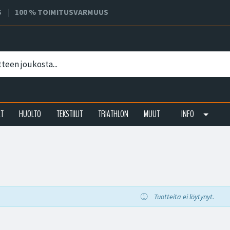
S
100 % TOIMITUSVARMUUS
AT
HUOLTO
TEKSTIILIT
TRIATHLON
MUUT
INFO
Tuotteita ei löytynyt.