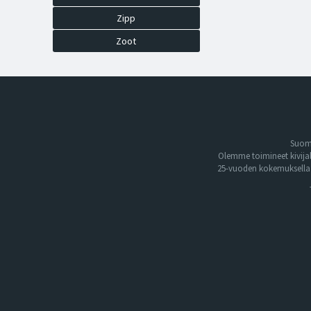
Zipp
Zoot
Suome
Olemme toimineet kivija
25-vuoden kokemuksella. 