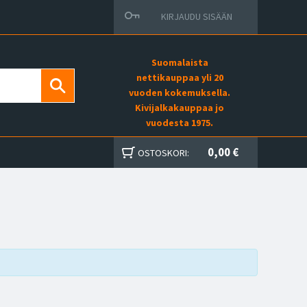
KIRJAUDU SISÄÄN
Suomalaista
nettikauppaa yli 20
vuoden kokemuksella.
Kivijalkakauppaa jo
vuodesta 1975.
0,00 €
OSTOSKORI: