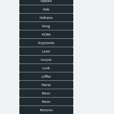
Haibike
Halo
Helkama
Knog
KONA
Kryptonite
Lazer
Lezyne
Look
Löffler
Marwi
Mavic
Moon
Motorex