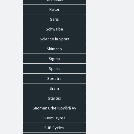
Rotor
Saris
Schwalbe
Science in Sport
Shimano
Sigma
Spank
Spectra
Sram
Startex
Suomen Urheilupyörä Ay
Suomi Tyres
SUP Cycles