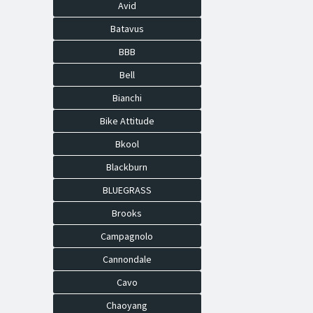
Avid
Batavus
BBB
Bell
Bianchi
Bike Attitude
Bkool
Blackburn
BLUEGRASS
Brooks
Campagnolo
Cannondale
Cavo
Chaoyang