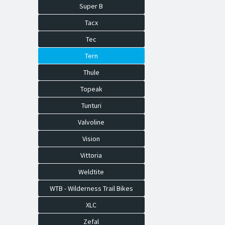
Super B
Tacx
Tec
Tern
Thule
Topeak
Tunturi
Valvoline
Vision
Vittoria
Weldtite
WTB - Wilderness Trail Bikes
XLC
Zefal