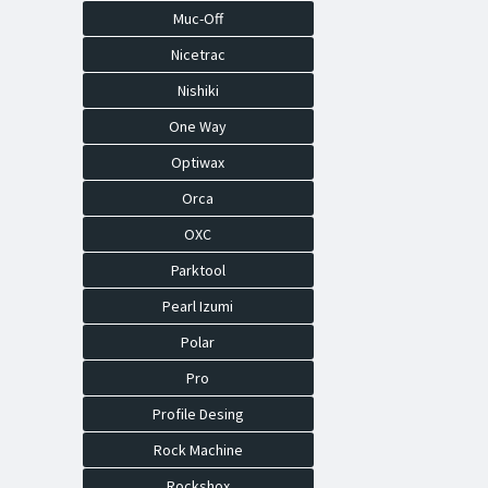
Muc-Off
Nicetrac
Nishiki
One Way
Optiwax
Orca
OXC
Parktool
Pearl Izumi
Polar
Pro
Profile Desing
Rock Machine
Rockshox