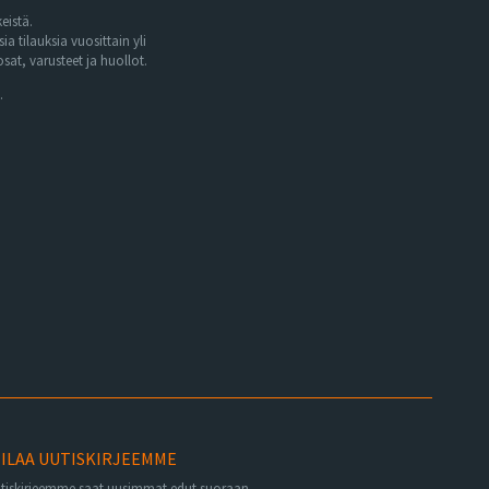
eistä.
tilauksia vuosittain yli
at, varusteet ja huollot.
.
ILAA UUTISKIRJEEMME
utiskirjeemme saat uusimmat edut suoraan