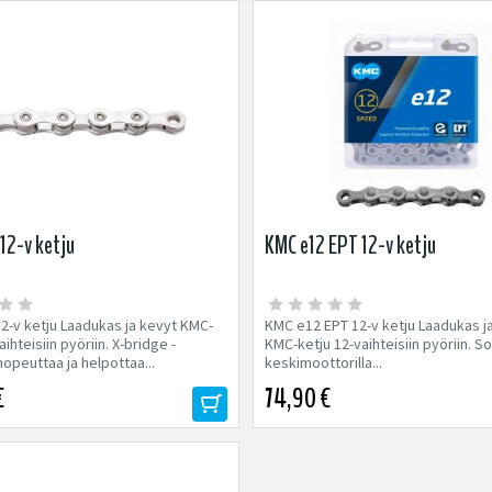
12-v ketju
KMC e12 EPT 12-v ketju
2-v ketju Laadukas ja kevyt KMC-
KMC e12 EPT 12-v ketju Laadukas j
aihteisiin pyöriin. X-bridge -
KMC-ketju 12-vaihteisiin pyöriin. So
opeuttaa ja helpottaa...
keskimoottorilla...
€
74,90 €