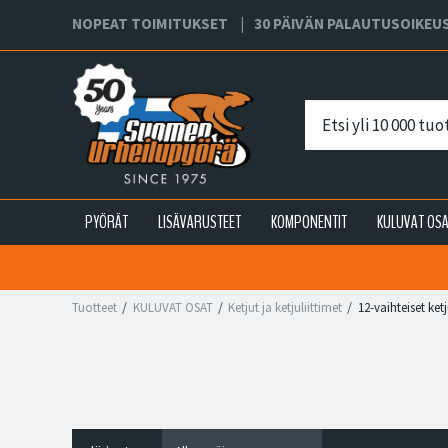
NOPEAT TOIMITUKSET
30 PÄIVÄN PALAUTUSOIKEU
PYÖRÄT
LISÄVARUSTEET
KOMPONENTIT
KULUVAT OS
Tuotteet
KULUVAT OSAT
Ketjut ja ketjuliittimet
12-vaihteiset ket