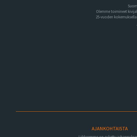
Suome
Olemme toimineet kivija
25-vuoden kokemuksella. 
AJANKOHTAISTA
Liikkeemme on suljettu juhannuks