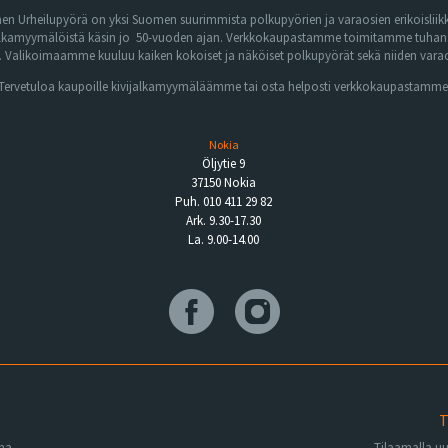
n Urheilupyörä on yksi Suomen suurimmista polkupyörien ja varaosien erikoisliikk
lkamyymälöistä käsin jo 50-vuoden ajan. Verkkokaupastamme toimitamme tuhansia 
Valikoimaamme kuuluu kaiken kokoiset ja näköiset polkupyörät sekä niiden varaos
Tervetuloa kaupoille kivijalkamyymäläämme tai osta helposti verkkokaupastamme
Nokia
Öljytie 9
37150 Nokia
Puh. 010 411 29 82
Ark. 9.30-17.30
La. 9.00-14.00
T
ena
Tilaamalla u