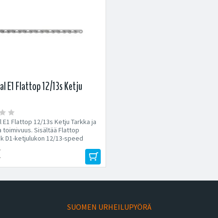
al E1 Flattop 12/13s Ketju
 E1 Flattop 12/13s Ketju Tarkka ja
 toimivuus. Sisältää Flattop
k D1-ketjulukon 12/13-speed
€
SUOMEN URHEILUPYÖRÄ