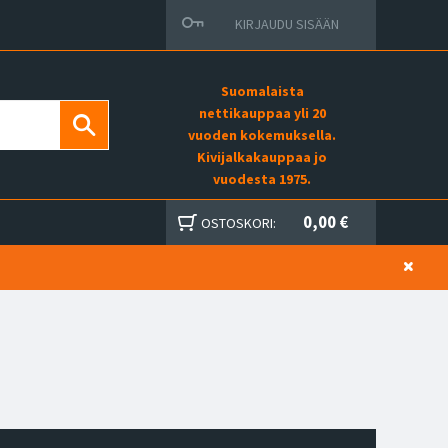
KIRJAUDU SISÄÄN
Suomalaista
nettikauppaa yli 20
vuoden kokemuksella.
Kivijalkakauppaa jo
vuodesta 1975.
0,00 €
OSTOSKORI: