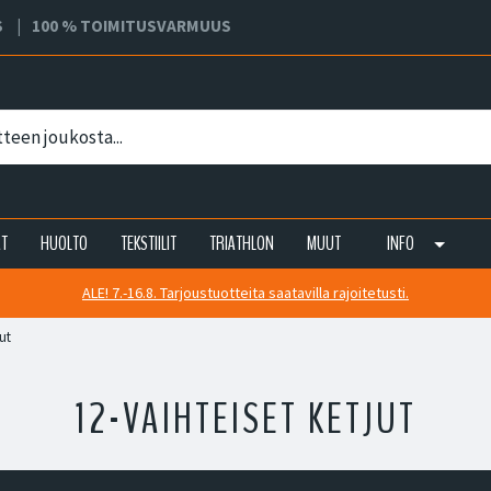
S
100 % TOIMITUSVARMUUS
AT
HUOLTO
TEKSTIILIT
TRIATHLON
MUUT
INFO
ALE! 7.-16.8. Tarjoustuotteita saatavilla rajoitetusti.
jut
12-VAIHTEISET KETJUT