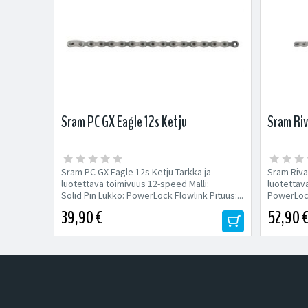
Sram PC GX Eagle 12s Ketju
Sram Riv
Sram PC GX Eagle 12s Ketju Tarkka ja
Sram Rival
luotettava toimivuus 12-speed Malli:
luotettava
Solid Pin Lukko: PowerLock Flowlink Pituus:...
PowerLoc
Malli:...
39,90 €
52,90 