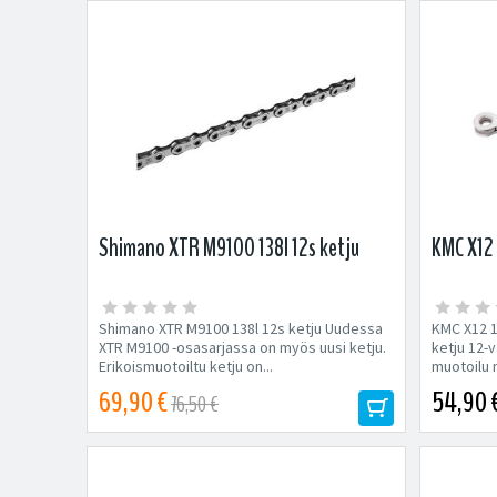
Shimano XTR M9100 138l 12s ketju
KMC X12 
Shimano XTR M9100 138l 12s ketju Uudessa
KMC X12 1
XTR M9100 -osasarjassa on myös uusi ketju.
ketju 12-v
Erikoismuotoiltu ketju on...
muotoilu n
69,90 €
54,90 
76,50 €