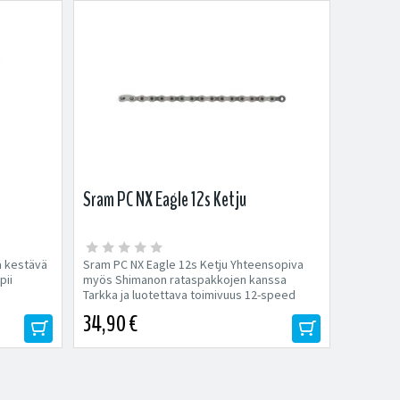
Sram PC NX Eagle 12s Ketju
a kestävä
Sram PC NX Eagle 12s Ketju Yhteensopiva
pii
myös Shimanon rataspakkojen kanssa
Tarkka ja luotettava toimivuus 12-speed
Malli:...
34,90 €