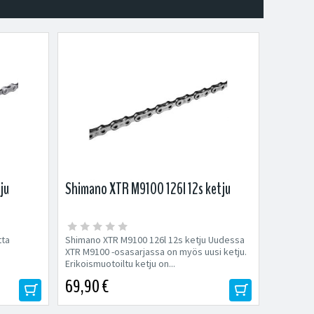
ju
Shimano XTR M9100 126l 12s ketju
tta
Shimano XTR M9100 126l 12s ketju Uudessa
XTR M9100 -osasarjassa on myös uusi ketju.
Erikoismuotoiltu ketju on...
69,90 €