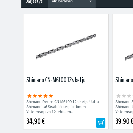
Järjestys:
Shimano CN-M6100 12s ketju
Shimano
Shimano Deore CN-M6100 12s ketju Uutta
Shimano S
Shimanolta! Sisältää ketjuliittimen
Shimanolta
Yhteensopiva 12 lehtisen...
Yhteensopi
34,90 €
39,90 