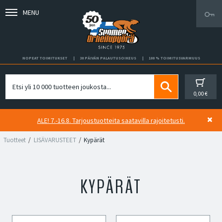
MENU
NOPEAT TOIMITUKSET
30 PÄIVÄN PALAUTUSOIKEUS
100 % TOIMITUSVARMUUS
0,00 €
ALE! 7.-16.8. Tarjoustuotteita saatavilla rajoitetusti.
Tuotteet
LISÄVARUSTEET
Kypärät
KYPÄRÄT