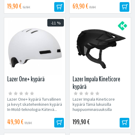
pyöräilijöille,...
19,90 €
69,90 €
52,50 €
79,90 €
-11 %
Lazer One+ kypärä
Lazer Impala Kineticore
kypärä
Lazer One+ kypärä Turvallinen
Lazer Impala Kineticore
ja kevyt skatehenkinen kypärä
kypärä Tämä lukuisilla
In-Mold-teknologia Kätevä...
huippuominaisuuksilla
varustettu turvallinen,
käyttömukavuudeltaan
49,90 €
199,90 €
55,90 €
korkeatasoinen...