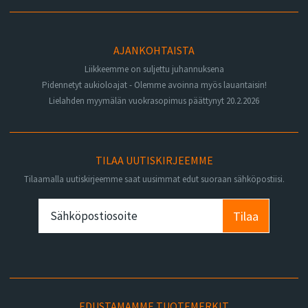
AJANKOHTAISTA
Liikkeemme on suljettu juhannuksena
Pidennetyt aukioloajat - Olemme avoinna myös lauantaisin!
Lielahden myymälän vuokrasopimus päättynyt 20.2.2026
TILAA UUTISKIRJEEMME
Tilaamalla uutiskirjeemme saat uusimmat edut suoraan sähköpostiisi.
Tilaa
EDUSTAMAMME TUOTEMERKIT