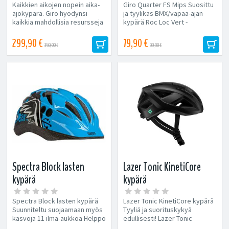
Kaikkien aikojen nopein aika-
Giro Quarter FS Mips Suosittu
ajokypärä. Giro hyödynsi
ja tyylikäs BMX/vapaa-ajan
kaikkia mahdollisia resursseja
kypärä Roc Loc Vert -
luodakseen kypärän, joka
kiristyspanta 9
valtaa...
ilmastointiaukkoa ABS...
299,90 €
79,90 €
359,00 €
99,90 €
Spectra Block lasten
Lazer Tonic KinetiCore
kypärä
kypärä
Spectra Block lasten kypärä
Lazer Tonic KinetiCore kypärä
Suunniteltu suojaamaan myös
Tyyliä ja suorituskykyä
kasvoja 11 ilma-aukkoa Helppo
edullisesti! Lazer Tonic
säätösysteemi Paino:...
KinetiCore on suunniteltu