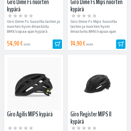
Giro Dime Fs nuorten
Giro Dime Fs Mips nuorten
kypärä
kypärä
Giro Dime Fs Suosittu lasten ja
Giro Dime Fs Mips Suosittu
nuorten hyvin ilmastoitu
lasten ja nuorten hyvin
BMX/vapaa-ajan kypärä
ilmastoitu BMX/vapaa-ajan
kiristyspannalla. 9
kypärä kiristyspannalla ja
ilmastointiaukkoa ABS-kuori...
Mipsillä. Mips...
54,90 €
74,90 €
69,90 €
84,90 €
Giro Agilis MIPS kypärä
Giro Register MIPS II
kypärä