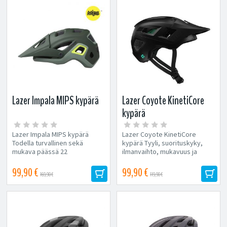
Lazer Impala MIPS kypärä
Lazer Coyote KinetiCore
kypärä
Lazer Impala MIPS kypärä
Lazer Coyote KinetiCore
Todella turvallinen sekä
kypärä Tyyli, suorituskyky,
mukava päässä 22
ilmanvaihto, mukavuus ja
tuuletusaukkoa
suojaus – kaikki yhdessä
Helppokäyttöinen ATS-
puhtaan käytännöllisessä...
99,90 €
99,90 €
169,90 €
119,90 €
kiinnityssysteemi In-Mold-
teknologia Säädettävä...