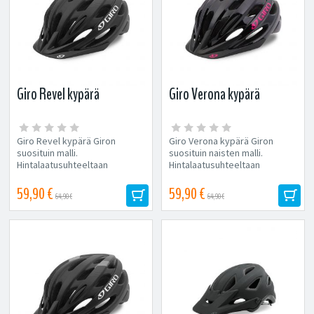
Giro Revel kypärä
Giro Verona kypärä
Giro Revel kypärä Giron
Giro Verona kypärä Giron
suosituin malli.
suosituin naisten malli.
Hintalaatusuhteeltaan
Hintalaatusuhteeltaan
erinomainen perusmalli,
erinomainen perusmalli,
hyvällä...
hyvällä...
59,90 €
59,90 €
64,90 €
64,90 €