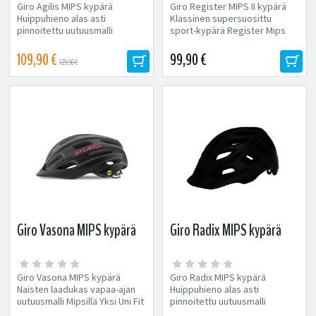
Giro Agilis MIPS kypärä
Giro Register MIPS II kypärä
Huippuhieno alas asti
Klassinen supersuosittu
pinnoitettu uutuusmalli
sport-kypärä Register Mips
maantielle. Korvaa vanhan
uudistuu modernimmaksi...
suosikkimalli...
109,90 €
99,90 €
129,90 €
Giro Vasona MIPS kypärä
Giro Radix MIPS kypärä
Giro Vasona MIPS kypärä
Giro Radix MIPS kypärä
Naisten laadukas vapaa-ajan
Huippuhieno alas asti
uutuusmalli Mipsillä Yksi Uni Fit
pinnoitettu uutuusmalli
-koko Kiristyspantaan...
maastoon Radix Mips sopii niin