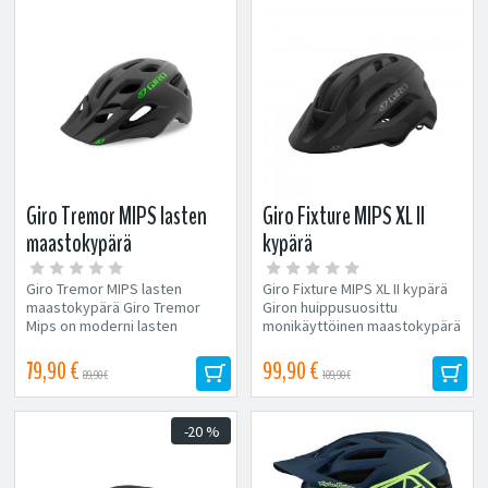
Giro Tremor MIPS lasten
Giro Fixture MIPS XL II
maastokypärä
kypärä
Giro Tremor MIPS lasten
Giro Fixture MIPS XL II kypärä
maastokypärä Giro Tremor
Giron huippusuosittu
Mips on moderni lasten
monikäyttöinen maastokypärä
kokoinen takaa matala
uudistuu! Yksi...
maastokypärä...
79,90 €
99,90 €
89,90 €
109,90 €
-20 %