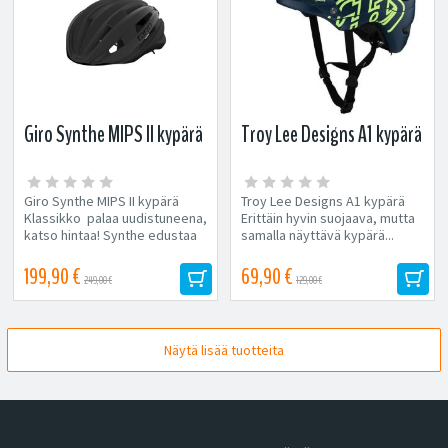
Giro Synthe MIPS II kypärä
Troy Lee Designs A1 kypärä
Giro Synthe MIPS II kypärä
Troy Lee Designs A1 kypärä
Klassikko palaa uudistuneena,
Erittäin hyvin suojaava, mutta
katso hintaa! Synthe edustaa
samalla näyttävä kypärä...
maantiekypärädesignin
huippua....
199,90 €
69,90 €
249,00 €
129,00 €
Näytä lisää tuotteita