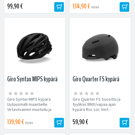
Trail-,...
99,90 €
134,90 €
159,90 €
Giro Syntax MIPS kypärä
Giro Quarter FS kypärä
Giro Syntax MIPS kypärä
Giro Quarter FS Suosittu ja
Uutuusmalli maantielle.
tyylikäs BMX/vapaa-ajan
Virtaviivainen muotoilu ja
kypärä Roc Loc Vert -
todella hyvä istuvuus
kiristyspanta 9
pidemmillekin...
ilmastointiaukkoa ABS...
139,90 €
59,90 €
159,90 €