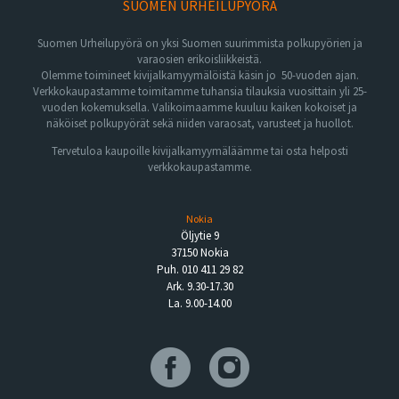
SUOMEN URHEILUPYÖRÄ
Suomen Urheilupyörä on yksi Suomen suurimmista polkupyörien ja
varaosien erikoisliikkeistä.
Olemme toimineet kivijalkamyymälöistä käsin jo 50-vuoden ajan.
Verkkokaupastamme toimitamme tuhansia tilauksia vuosittain yli 25-
vuoden kokemuksella. Valikoimaamme kuuluu kaiken kokoiset ja
näköiset polkupyörät sekä niiden varaosat, varusteet ja huollot.
Tervetuloa kaupoille kivijalkamyymäläämme tai osta helposti
verkkokaupastamme.
Nokia
Öljytie 9
37150 Nokia
Puh. 010 411 29 82
Ark. 9.30-17.30
La. 9.00-14.00