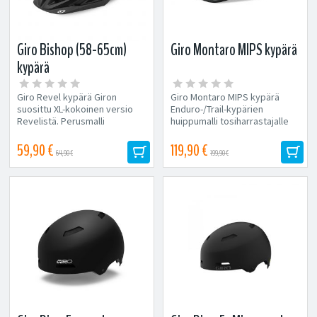
Giro Bishop (58-65cm)
Giro Montaro MIPS kypärä
kypärä
Giro Revel kypärä Giron
Giro Montaro MIPS kypärä
suosittu XL-kokoinen versio
Enduro-/Trail-kypärien
Revelistä. Perusmalli
huippumalli tosiharrastajalle
erinomaisella
Mountainbike review...
hintalaatusuhteella,...
59,90 €
119,90 €
64,90 €
199,90 €