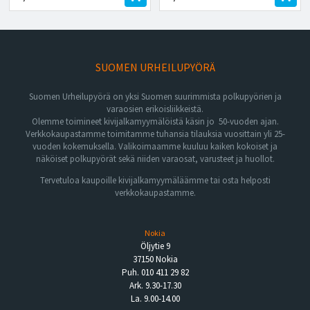
SUOMEN URHEILUPYÖRÄ
Suomen Urheilupyörä on yksi Suomen suurimmista polkupyörien ja
varaosien erikoisliikkeistä.
Olemme toimineet kivijalkamyymälöistä käsin jo 50-vuoden ajan.
Verkkokaupastamme toimitamme tuhansia tilauksia vuosittain yli 25-
vuoden kokemuksella. Valikoimaamme kuuluu kaiken kokoiset ja
näköiset polkupyörät sekä niiden varaosat, varusteet ja huollot.
Tervetuloa kaupoille kivijalkamyymäläämme tai osta helposti
verkkokaupastamme.
Nokia
Öljytie 9
37150 Nokia
Puh. 010 411 29 82
Ark. 9.30-17.30
La. 9.00-14.00