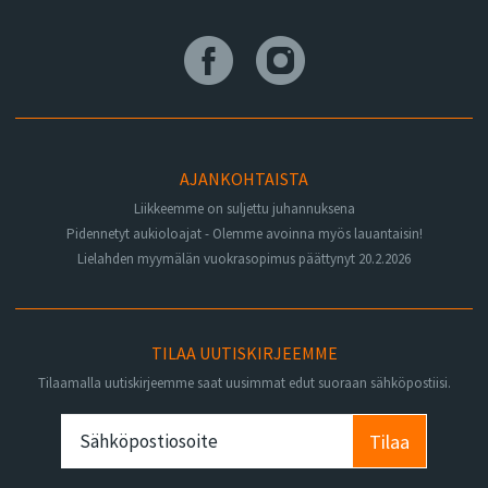
AJANKOHTAISTA
Liikkeemme on suljettu juhannuksena
Pidennetyt aukioloajat - Olemme avoinna myös lauantaisin!
Lielahden myymälän vuokrasopimus päättynyt 20.2.2026
TILAA UUTISKIRJEEMME
Tilaamalla uutiskirjeemme saat uusimmat edut suoraan sähköpostiisi.
Tilaa