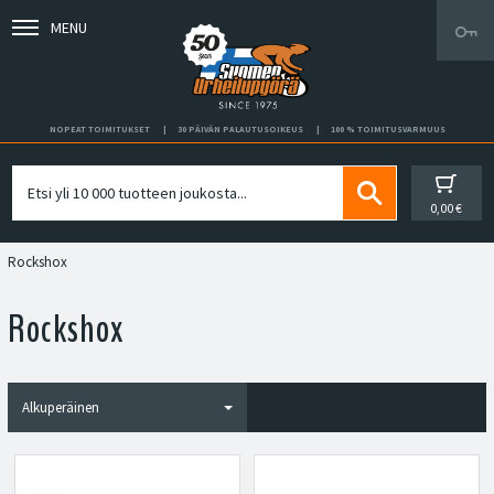
MENU
NOPEAT TOIMITUKSET
30 PÄIVÄN PALAUTUSOIKEUS
100 % TOIMITUSVARMUUS
0,00 €
Rockshox
Rockshox