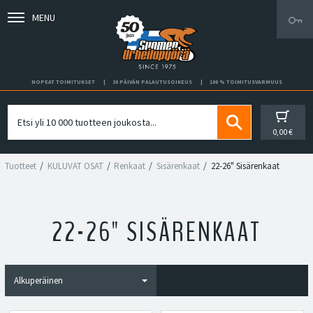
MENU
NOPEAT TOIMITUKSET
30 PÄIVÄN PALAUTUSOIKEUS
100 % TOIMITUSVARMUUS
0,00 €
Tuotteet
KULUVAT OSAT
Renkaat
Sisärenkaat
22-26" Sisärenkaat
22-26" SISÄRENKAAT