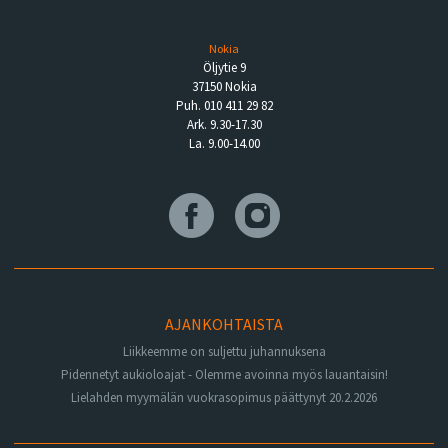
Nokia
Öljytie 9
37150 Nokia
Puh. 010 411 29 82
Ark. 9.30-17.30
La. 9.00-14.00
AJANKOHTAISTA
Liikkeemme on suljettu juhannuksena
Pidennetyt aukioloajat - Olemme avoinna myös lauantaisin!
Lielahden myymälän vuokrasopimus päättynyt 20.2.2026