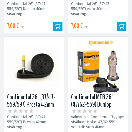
Continental 26" (37/47-
Continental 26" (37/47-
559/597) Dunlop 40mm
559/597) Auto 40mm
sisärengas
sisärengas
7,00 €
7,00 €
8,95 €
8,95 €
Continental 26" (37/47-
Continental MTB 26"
559/597) Presta 42mm
(47/62-559) Dunlop
sisärengas
40mm sisärengas
Continental 26" (37/47-
Valmistaja: Continental Tyyppi:
559/597) Presta 42mm
sisäkumi Koko: 47/62-559
sisärengas
Venttiili: Auto 40mm