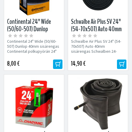
Continental 24" Wide
Schwalbe Air Plus SV 24"
(50/60-507) Dunlop
(54-70x507) Auto 40mm
40mm sisärengas
sisärengas
Continental 24" Wide (50/60-
Schwalbe Air Plus SV 24" (54-
507) Dunlop 40mm sisärengas
70x507) Auto 40mm
Continental polkupyörän 24"
sisärengas Schwalben 24-
Wide sisärengas Koko:...
tuuman Air Plus -sisärengas...
8,00 €
14,90 €