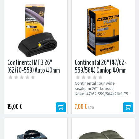
Continental MTB 26"
Continental 26" (47/62-
(62/70-559) Auto 40mm
559/584) Dunlop 40mm
Downhill-sisärengas
sisärengas
Continental Tour wide
sisäkumi 26" -koossa.
Koko: 47/62-559/584 (26x1.75-
26x2.5, 26 x 1 1/2 x 2) Sopii...
15,00 €
7,00 €
8,95 €