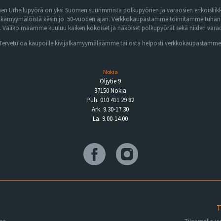
n Urheilupyörä on yksi Suomen suurimmista polkupyörien ja varaosien erikoisliikk
lkamyymälöistä käsin jo 50-vuoden ajan. Verkkokaupastamme toimitamme tuhansia 
Valikoimaamme kuuluu kaiken kokoiset ja näköiset polkupyörät sekä niiden varaos
Tervetuloa kaupoille kivijalkamyymäläämme tai osta helposti verkkokaupastamme
Nokia
Öljytie 9
37150 Nokia
Puh. 010 411 29 82
Ark. 9.30-17.30
La. 9.00-14.00
T