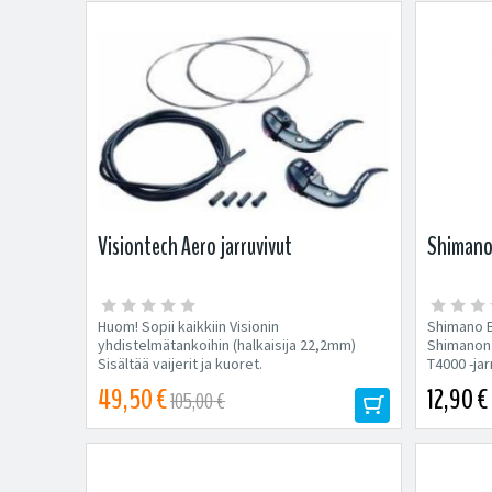
Visiontech Aero jarruvivut
Shimano
Huom! Sopii kaikkiin Visionin
Shimano B
yhdistelmätankoihin (halkaisija 22,2mm)
Shimanon 
Sisältää vaijerit ja kuoret.
T4000 -ja
säädettäv
49,50 €
12,90 €
105,00 €