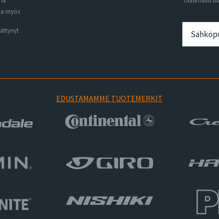
ena
Tilaamalla u
na myös
ättynyt
EDUSTAMAMME TUOTEMERKIT