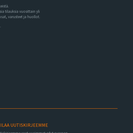
eistä.
tilauksia vuosittain yli
at, varusteet ja huollot.
.
ILAA UUTISKIRJEEMME