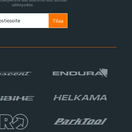
utiskirjeemme saat uusimmat edut suoraan
sähköpostiisi.
Tilaa