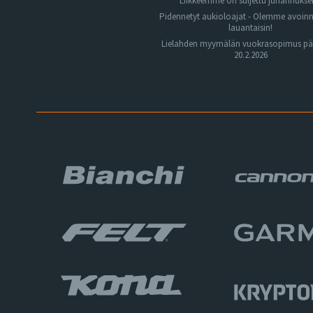
Liikkeemme on suljettu juhannuks
Pidennetyt aukioloajat - Olemme avoin
lauantaisin!
Lielahden myymälän vuokrasopimus pä
20.2.2026