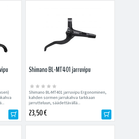
vipu
Shimano BL-MT401 jarruvipu
asen)
Shimano BL-MT401 jarruvipu Ergonominen,
ukahva
kahden sormen jarrukahva tarkkaan
...
jarrutteluun, säädettävällä...
23,50 €