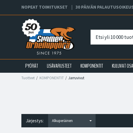
NOPEAT TOIMITUKSET
30 PÄIVÄN PALAUTUSOIKEU
PYÖRÄT
LISÄVARUSTEET
KOMPONENTIT
KULUVAT OS
Tuotteet
KOMPONENTIT
Jarruvivut
Järjestys: