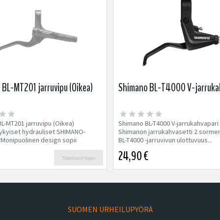
BL-MT201 jarruvipu (Oikea)
Shimano BL-T4000 V-jarruka
L-MT201 jarruvipu (Oikea)
Shimano BL-T4000 V-jarrukahvapari
ykyiset hydrauliset SHIMANO-
Shimanon jarrukahvasetti 2 sormen
t Monipuolinen design sopii
BL-T4000 -jarruvivun ulottuvuus...
24,90 €
Tilapäisesti loppu
SUOMEN URHEILUPYÖRÄ