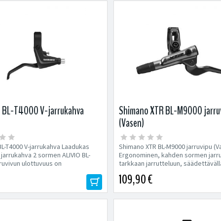
 BL-T4000 V-jarrukahva
Shimano XTR BL-M9000 jarru
(Vasen)
L-T4000 V-jarrukahva Laadukas
Shimano XTR BL-M9000 jarruvipu (V
jarrukahva 2 sormen ALIVIO BL-
Ergonominen, kahden sormen jarr
rruvivun ulottuvuus on
tarkkaan jarrutteluun, säädettävällä
issä
109,90 €