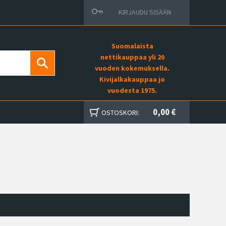
KIRJAUDU SISÄÄN
Suomalaista
nettikauppaa yli 20
vuoden kokemuksella.
Kivijalkakauppaa jo
vuodesta 1975.
0,00 €
OSTOSKORI: