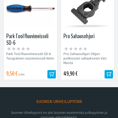
Park Tool Ruuvimeisseli
Pro Sahausohjuri
SD-6
Park Tool Ruuvimeisseli SD-6
Pro Sahausohjuri Ohjuri
Tasapäinen ruuvimeisseli 6mm
putkiosien sahaukseen Väri:
Musta
9,50 €
49,90 €
12,50 €
SUOMEN URHEILUPYÖRÄ
Suomen Urheilupyörä on yksi Suomen suurimmista polkupyörien ja
varaosien erikoisliikkeistä.