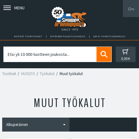
MENU
NOPEAT TOIMITUKSET
30 PÄIVÄN PALAUTUSOIKEUS
100 % TOIMITUSVARMUUS
0,00 €
Tuotteet
HUOLTO
Työkalut
Muut työkalut
MUUT TYÖKALUT