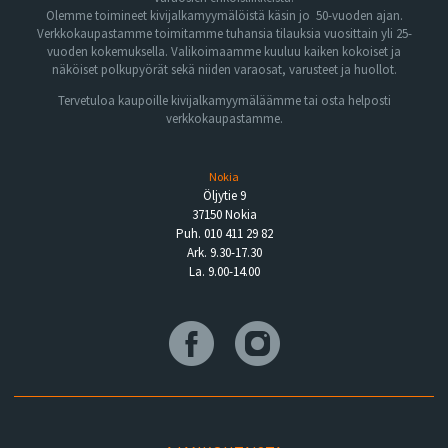
Olemme toimineet kivijalkamyymälöistä käsin jo 50-vuoden ajan.
Verkkokaupastamme toimitamme tuhansia tilauksia vuosittain yli 25-
vuoden kokemuksella. Valikoimaamme kuuluu kaiken kokoiset ja
näköiset polkupyörät sekä niiden varaosat, varusteet ja huollot.
Tervetuloa kaupoille kivijalkamyymäläämme tai osta helposti
verkkokaupastamme.
Nokia
Öljytie 9
37150 Nokia
Puh. 010 411 29 82
Ark. 9.30-17.30
La. 9.00-14.00