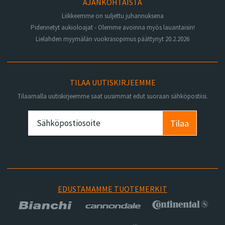
AJANKOHTAISTA
Liikkeemme on suljettu juhannuksena
Pidennetyt aukioloajat - Olemme avoinna myös lauantaisin!
Lielahden myymälän vuokrasopimus päättynyt 20.2.2026
TILAA UUTISKIRJEEMME
Tilaamalla uutiskirjeemme saat uusimmat edut suoraan sähköpostiisi.
Tilaa
EDUSTAMAMME TUOTEMERKIT