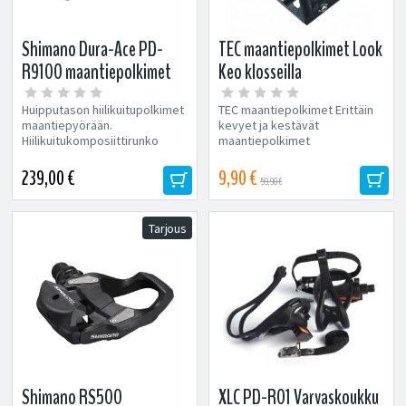
Shimano Dura-Ace PD-
TEC maantiepolkimet Look
R9100 maantiepolkimet
Keo klosseilla
Huipputason hiilikuitupolkimet
TEC maantiepolkimet Erittäin
maantiepyörään.
kevyet ja kestävät
Hiilikuitukomposiittirunko
maantiepolkimet
Säädettävä...
säädettävällä...
239,00 €
9,90 €
59,90 €
Tarjous
Shimano RS500
XLC PD-R01 Varvaskoukku