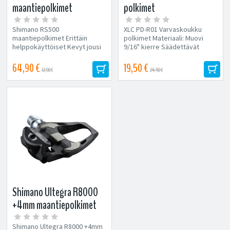
maantiepolkimet
polkimet
Shimano RS500
XLC PD-R01 Varvaskoukku
maantiepolkimet Erittäin
polkimet Materiaali: Muovi
helppokäyttöiset Kevyt jousi
9/16" kierre Säädettävät
suunniteltu erityisesti
remmit Paino:...
aloittelijoille Leveä...
64,90 €
19,50 €
72,90 €
24,50 €
Shimano Ultegra R8000
+4mm maantiepolkimet
Shimano Ultegra R8000 +4mm