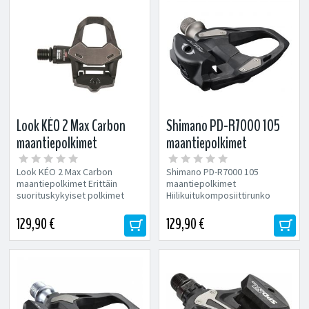
Look KÉO 2 Max Carbon
Shimano PD-R7000 105
maantiepolkimet
maantiepolkimet
Look KÉO 2 Max Carbon
Shimano PD-R7000 105
maantiepolkimet Erittäin
maantiepolkimet
suorituskykyiset polkimet
Hiilikuitukomposiittirunko
hiilikuiturungolla ja kromisella...
Erikoisleveä alusta maksimoi
voimansiirtotehon Kestävä...
129,90 €
129,90 €