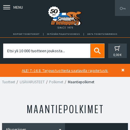
MENU
NOPEAT TOIMITUKSET
30 PÄIVÄN PALAUTUSOIKEUS
100 % TOIMITUSVARMUUS
0,00 €
ALE! 7.-16.8. Tarjoustuotteita saatavilla rajoitetusti.
Tuotteet
LISÄVARUSTEET
Polkimet
Maantiepolkimet
MAANTIEPOLKIMET