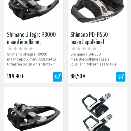
Shimano Ultegra R8000
Shimano PD-R550
maantiepolkimet
maantiepolkimet
Shimano Ultegra R8000
Shimano PD-R550
maantiepolkimet Uudistettu
maantiepolkimet Laaja
Ultegran poljin on entistäkin
jousijännityksen säätöalue
kevyempi
useita erilaisia ajajia varten.
Hiilikuitukomposiittirunko
Suurempi...
149,90 €
88,50 €
Erikoisleveä...