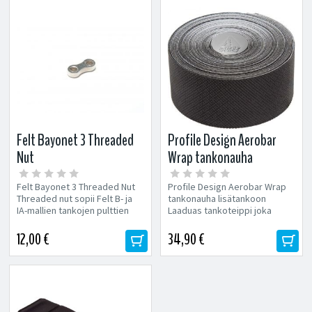
Felt Bayonet 3 Threaded
Profile Design Aerobar
Nut
Wrap tankonauha
lisätankoon
Felt Bayonet 3 Threaded Nut
Profile Design Aerobar Wrap
Threaded nut sopii Felt B- ja
tankonauha lisätankoon
IA-mallien tankojen pulttien
Laaduas tankoteippi joka
vastakappaleeksi.
suunniteltu erityisesti aika-
ajotankoihin. Ohut...
12,00 €
34,90 €