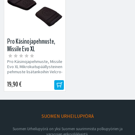
Pro Käsinojapehmuste,
Missile Evo XL
Pro Käsinojapehmuste, Missile
Evo XL Mikrokuitupäällysteinen
pehmuste lisätankoihin Velcro-
kiinniteinen...
19,90 €
SUOMEN URHEILUPYÖRÄ
Suomen Urheilupyörä on yksi Suomen suurimmista polkupyörien ja
varaosien erikoisliikkeistä.