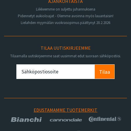
AJANKOHTAISTA
Liikkeemme on suljettu juhannuksena
Pidennetyt aukioloajat - Olemme avoinna myös lauantaisin!
Lielahden myymälän vuokrasopimus päättynyt 20.2.2026
TILAA UUTISKIRJEEMME
Tilaamalla uutiskirjeemme saat uusimmat edut suoraan sähköpostiisi.
Tilaa
EDUSTAMAMME TUOTEMERKIT