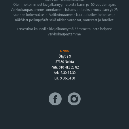
Olemme toimineet kivijalkamyymälöistä käsin jo 50-vuoden ajan.
Verkkokaupastamme toimitamme tuhansia tilauksia vuosittain yli 25-
vuoden kokemuksella. Valikoimaamme kuuluu kaiken kokoiset ja
näköiset polkupyörät sekä niiden varaosat, varusteet ja huollot.
Tervetuloa kaupoille kivijalkamyymäläämme tai osta helposti
verkkokaupastamme.
Nokia
Öljytie 9
37150 Nokia
Puh. 010 411 29 82
Ark. 9.30-17.30
La. 9.00-14.00