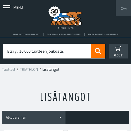
MENU
NOPEAT TOIMITUKSET
30 PÄIVÄN PALAUTUSOIKEUS
100 % TOIMITUSVARMUUS
0,00 €
Tuotteet
TRIATHLON
Lisätangot
LISÄTANGOT