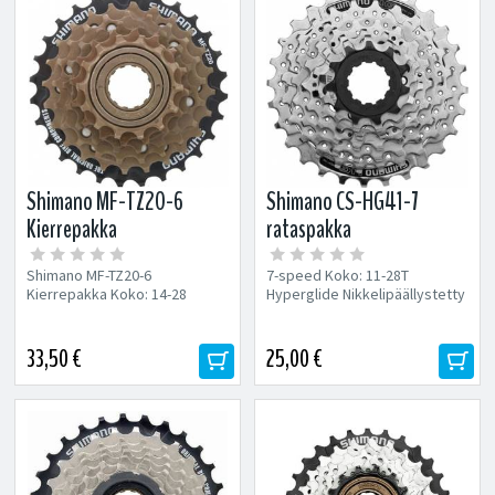
Shimano MF-TZ20-6
Shimano CS-HG41-7
Kierrepakka
rataspakka
Shimano MF-TZ20-6
7-speed Koko: 11-28T
Kierrepakka Koko: 14-28
Hyperglide Nikkelipäällystetty
33,50 €
25,00 €