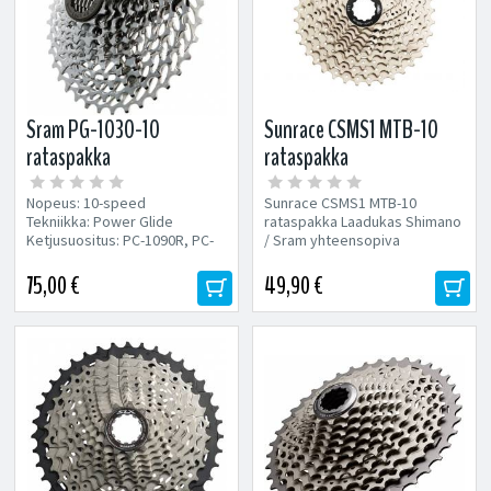
Sram PG-1030-10
Sunrace CSMS1 MTB-10
rataspakka
rataspakka
Nopeus: 10-speed
Sunrace CSMS1 MTB-10
Tekniikka: Power Glide
rataspakka Laadukas Shimano
Ketjusuositus: PC-1090R, PC-
/ Sram yhteensopiva
1090, PC-1070, PC-1050, PC-
rataspakka. Maastopyöriin 10-
1030 Väri: Hopea Paino: 395 g
speed Paino:...
75,00 €
49,90 €