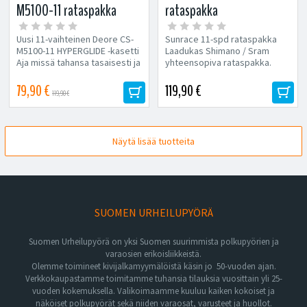
M5100-11 rataspakka
rataspakka
Uusi 11-vaihteinen Deore CS-
Sunrace 11-spd rataspakka
M5100-11 HYPERGLIDE -kasetti
Laadukas Shimano / Sram
Aja missä tahansa tasaisesti ja
yhteensopiva rataspakka.
täsmällisesti toimivalla...
Maastopyöriin 11-50T Paino
512...
79,90 €
119,90 €
119,90 €
Näytä lisää tuotteita
SUOMEN URHEILUPYÖRÄ
Suomen Urheilupyörä on yksi Suomen suurimmista polkupyörien ja
varaosien erikoisliikkeistä.
Olemme toimineet kivijalkamyymälöistä käsin jo 50-vuoden ajan.
Verkkokaupastamme toimitamme tuhansia tilauksia vuosittain yli 25-
vuoden kokemuksella. Valikoimaamme kuuluu kaiken kokoiset ja
näköiset polkupyörät sekä niiden varaosat, varusteet ja huollot.