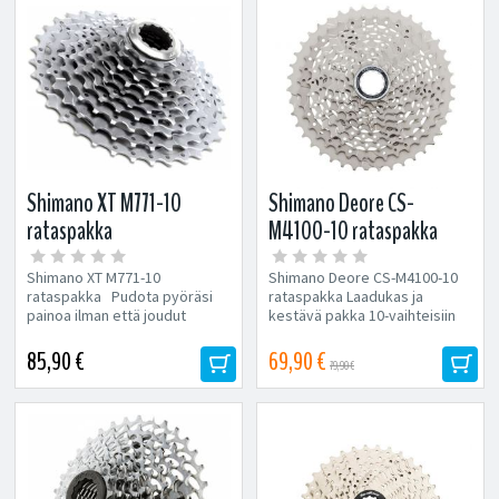
Shimano XT M771-10
Shimano Deore CS-
rataspakka
M4100-10 rataspakka
Shimano XT M771-10
Shimano Deore CS-M4100-10
rataspakka Pudota pyöräsi
rataspakka Laadukas ja
painoa ilman että joudut
kestävä pakka 10-vaihteisiin
uhraamaan kestävyydestä...
pyöriin. 10-speed 11-13-15-18-
21-24-28-32-37-42T 11-13-15-
85,90 €
69,90 €
79,90 €
18-21-24-28-32-37-46T