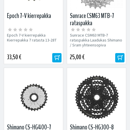
Epoch 7-V kierrepakka
Sunrace CSM63 MTB-7
rataspakka
Epoch 7-V kierrepakka
Sunrace CSM63 MTB-7
Kierrepakka 7 ratasta 13-28T
rataspakka Laadukas Shimano
/ Sram yhteensopiva
rataspakka. Maastopyöriin /
Hybrideihin 7-speed Paino:...
33,50 €
25,00 €
Shimano CS-HG400-7
Shimano CS-HG300-8