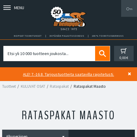
MENU
NOPEAT TOIMITUKSET
30 PÄIVÄN PALAUTUSOIKEUS
100 % TOIMITUSVARMUUS
0,00 €
ALE! 7.-16.8. Tarjoustuotteita saatavilla rajoitetusti.
Tuotteet
KULUVAT OSAT
Rataspakat
Rataspakat Maasto
RATASPAKAT MAASTO