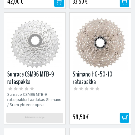
42,00 €
33,50 €
Sunrace CSM96 MTB-9
Shimano HG-50-10
rataspakka
rataspakka
Sunrace CSM96 MTB-9
rataspakka Laadukas Shimano
/ Sram yhteensopiva
rataspakka. Maastopyöriin 9-
speed Paino:...
54,50 €
Tilapäisesti loppu