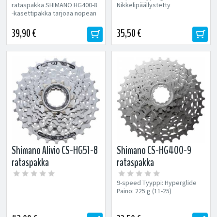
rataspakka SHIMANO HG400-8
Nikkelipäällystetty
-kasettipakka tarjoaa nopean
ja luotettavan
vaihteenvaihdon eri
39,90 €
35,50 €
pyöräkokoonpanoille....
Shimano Alivio CS-HG51-8
Shimano CS-HG400-9
rataspakka
rataspakka
9-speed Tyyppi: Hyperglide
Paino: 225 g (11-25)