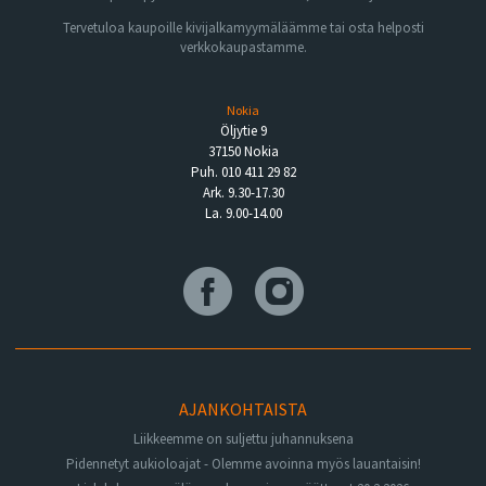
Tervetuloa kaupoille kivijalkamyymäläämme tai osta helposti
verkkokaupastamme.
Nokia
Öljytie 9
37150 Nokia
Puh. 010 411 29 82
Ark. 9.30-17.30
La. 9.00-14.00
AJANKOHTAISTA
Liikkeemme on suljettu juhannuksena
Pidennetyt aukioloajat - Olemme avoinna myös lauantaisin!