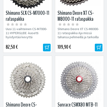
Shimano SLX CS-M7000-11
Shimano Deore XT CS-
rataspakka
M8000-11 rataspakka
Uusi 11-vaihteinen CS-M7000-
Shimano Deore XT CS-M8000-
11 HYPERGLIDE -kasetti
11 rataspakka Aja missä
hyödyntää kevyttä
tahansa pehmeillä ja tarkoilla
alumiinivarsirakennetta,
vaihdoilla Optimoitu...
alumiini- ja teräsrattaita,...
82,50 €
109,90 €
Shimano Deore CS-
Sunrace CSMX80 MTB-11