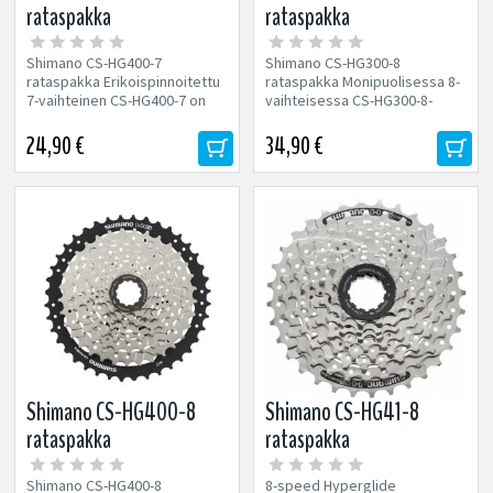
rataspakka
rataspakka
Shimano CS-HG400-7
Shimano CS-HG300-8
rataspakka Erikoispinnoitettu
rataspakka Monipuolisessa 8-
7-vaihteinen CS-HG400-7 on
vaihteisessa CS-HG300-8-
monipuolinen, yleisesti
kasettipakassa yhdistyvät
käytetyn HG-M-
yksinkertainen...
24,90 €
34,90 €
urakiinnityksen...
Shimano CS-HG400-8
Shimano CS-HG41-8
rataspakka
rataspakka
Shimano CS-HG400-8
8-speed Hyperglide