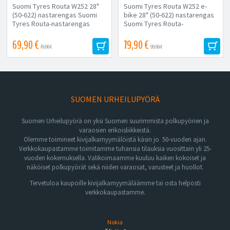
Suomi Tyres Routa W252 28"
Suomi Tyres Routa W252 e-
(50-622) nastarengas Suomi
bike 28" (50-622) nastarengas
Tyres Routa-nastarengas
Suomi Tyres Routa-
toimii erittäin hyvin
nastarengas toimii erittäin
monenlaisissa olosuhteissa....
hyvin monenlaisissa...
69,90 €
79,90 €
79,90 €
99,90 €
SUOMEN URHEILUPYÖRÄ
Suomen Urheilupyörä on yksi Suomen suurimmista polkupyörien ja
varaosien erikoisliikkeistä.
Olemme toimineet kivijalkamyymälöistä käsin jo 50-vuoden ajan.
Verkkokaupastamme toimitamme tuhansia tilauksia vuosittain yli 25-
vuoden kokemuksella. Valikoimaamme kuuluu kaiken kokoiset ja
näköiset polkupyörät sekä niiden varaosat, varusteet ja huollot.
Tervetuloa kaupoille kivijalkamyymäläämme tai osta helposti
verkkokaupastamme.
Nokia