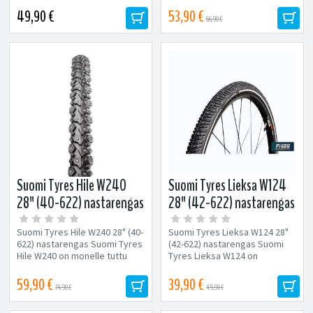
Koko...
Koko:...
49,90 €
53,90 €
66,90 €
Suomi Tyres Hile W240
Suomi Tyres Lieksa W124
28" (40-622) nastarengas
28" (42-622) nastarengas
Suomi Tyres Hile W240 28" (40-
Suomi Tyres Lieksa W124 28"
622) nastarengas Suomi Tyres
(42-622) nastarengas Suomi
Hile W240 on monelle tuttu
Tyres Lieksa W124 on
rengasmalli. Renkaan
edullinen ja toimiva
rakenne...
nastarengas....
59,90 €
39,90 €
74,90 €
45,90 €