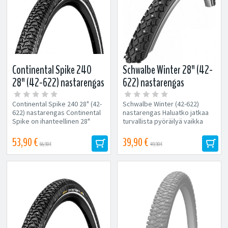
Continental Spike 240
Schwalbe Winter 28" (42-
28" (42-622) nastarengas
622) nastarengas
Continental Spike 240 28" (42-
Schwalbe Winter (42-622)
622) nastarengas Continental
nastarengas Haluatko jatkaa
Spike on ihanteellinen 28"
turvallista pyöräilyä vaikka
nastarengas jäisille alustoille.
jää...
Koko:...
53,90 €
39,90 €
66,90 €
49,90 €