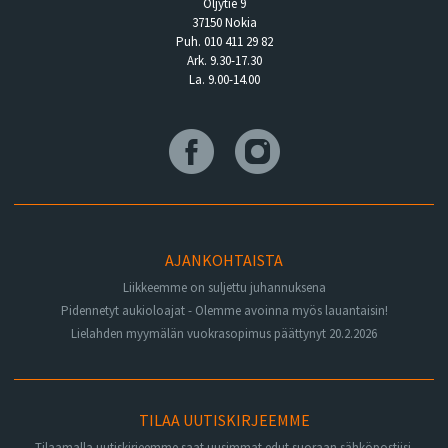
Öljytie 9
37150 Nokia
Puh. 010 411 29 82
Ark. 9.30-17.30
La. 9.00-14.00
AJANKOHTAISTA
Liikkeemme on suljettu juhannuksena
Pidennetyt aukioloajat - Olemme avoinna myös lauantaisin!
Lielahden myymälän vuokrasopimus päättynyt 20.2.2026
TILAA UUTISKIRJEEMME
Tilaamalla uutiskirjeemme saat uusimmat edut suoraan sähköpostiisi.