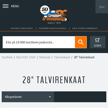
MENU
NOPEAT TOIMITUKSET
30 PÄIVÄN PALAUTUSOIKEUS
100 % TOIMITUSVARMUUS
0,00 €
Tuotteet
KULUVAT OSAT
Renkaat
Talvirenkaat
28" Talvirenkaat
28" TALVIRENKAAT