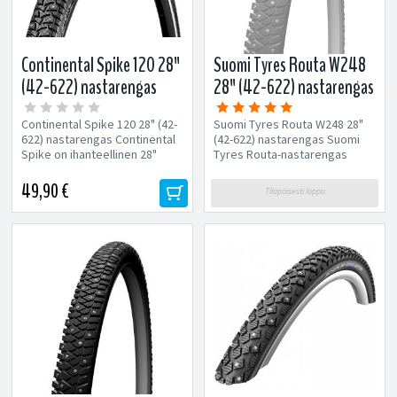
Continental Spike 120 28"
Suomi Tyres Routa W248
(42-622) nastarengas
28" (42-622) nastarengas
Continental Spike 120 28" (42-
Suomi Tyres Routa W248 28"
622) nastarengas Continental
(42-622) nastarengas Suomi
Spike on ihanteellinen 28"
Tyres Routa-nastarengas
nastarengas jäisille alustoille.
toimii erittäin hyvin
Koko...
monenlaisissa olosuhteissa....
49,90 €
Tilapäisesti loppu