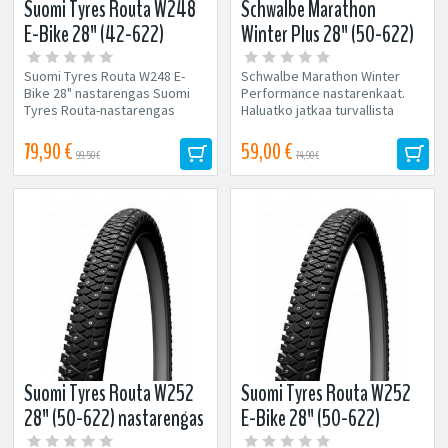
Suomi Tyres Routa W248
Schwalbe Marathon
E-Bike 28" (42-622)
Winter Plus 28" (50-622)
nastarengas
nastarengas
Suomi Tyres Routa W248 E-
Schwalbe Marathon Winter
Bike 28" nastarengas Suomi
Performance nastarenkaat.
Tyres Routa-nastarengas
Haluatko jatkaa turvallista
toimii erittäin hyvin
pyöräilyä vaikka jää ja lumi
monenlaisissa olosuhteissa....
peittävät...
79,90 €
59,00 €
99,50 €
74,90 €
Suomi Tyres Routa W252
Suomi Tyres Routa W252
28" (50-622) nastarengas
E-Bike 28" (50-622)
nastarengas