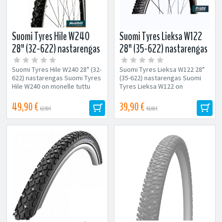
Suomi Tyres Hile W240
Suomi Tyres Lieksa W122
28" (32-622) nastarengas
28" (35-622) nastarengas
Suomi Tyres Hile W240 28" (32-
Suomi Tyres Lieksa W122 28"
622) nastarengas Suomi Tyres
(35-622) nastarengas Suomi
Hile W240 on monelle tuttu
Tyres Lieksa W122 on
rengasmalli. Renkaan
edullinen ja toimiva
rakenne...
nastarengas....
49,90 €
39,90 €
63,90 €
43,00 €