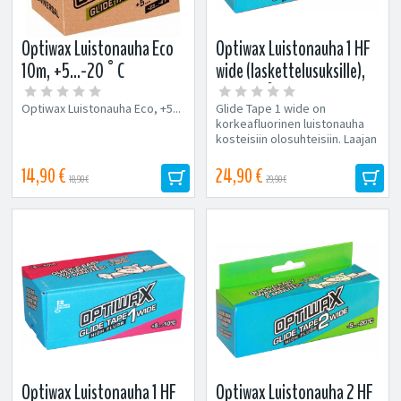
Optiwax Luistonauha Eco
Optiwax Luistonauha 1 HF
10m, +5...-20°C
wide (laskettelusuksille),
+5...-10°C
Optiwax Luistonauha Eco, +5...
Glide Tape 1 wide on
korkeafluorinen luistonauha
kosteisiin olosuhteisiin. Laajan
toiminta-alueen ja hyvän lian...
14,90 €
24,90 €
18,90 €
29,90 €
Optiwax Luistonauha 1 HF
Optiwax Luistonauha 2 HF