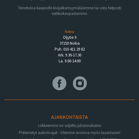
Tervetuloa kaupoille kivijalkamyymäläämme tai osta helposti
verkkokaupastamme.
Nokia
Öljytie 9
37150 Nokia
Puh. 010 411 29 82
Ark. 9.30-17.30
La. 9.00-14.00
AJANKOHTAISTA
Liikkeemme on suljettu juhannuksena
Pidennetyt aukioloajat - Olemme avoinna myös lauantaisin!