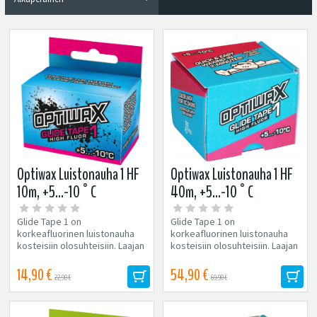
Optiwax Luistonauha 1 HF
Optiwax Luistonauha 1 HF
10m, +5...-10°C
40m, +5...-10°C
Glide Tape 1 on
Glide Tape 1 on
korkeafluorinen luistonauha
korkeafluorinen luistonauha
kosteisiin olosuhteisiin. Laajan
kosteisiin olosuhteisiin. Laajan
toiminta-alueen ja hyvän lian
toiminta-alueen ja hyvän lian
hylkimiskyvyn...
hylkimiskyvyn...
14,90 €
54,90 €
22,90 €
69,90 €