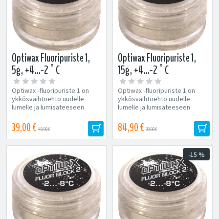
Optiwax Fluoripuriste 1,
Optiwax Fluoripuriste 1,
5g, +4...-2°C
15g, +4...-2°C
Optiwax -fluoripuriste 1 on
Optiwax -fluoripuriste 1 on
ykkösvaihtoehto uudelle
ykkösvaihtoehto uudelle
lumelle ja lumisateeseen
lumelle ja lumisateeseen
lämpötilan ollessa “nollan...
lämpötilan ollessa “nollan...
39,00 €
84,90 €
49,90 €
99,90 €
-15 %