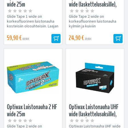
wide 25m
wide (laskettelusuksille),
(laskettelusuksille),
-5...-20°C
Glide Tape 1 wide on
Glide Tape 2 wide on
+5...-10°C
korkeafluorinen luistonauha
korkeafluorinen luistonauha
kosteisiin olosuhteisiin. Laajan
kylmiin ja kuiviin
toiminta-alueen ja hyvän lian...
lumiolosuhteisiin
laskettelusuksille. Optiwaxin...
59,90 €
24,90 €
69,90 €
29,90 €
Optiwax Luistonauha 2 HF
Optiwax Luistonauha UHF
wide 25m
wide (laskettelusuksille),
(laskettelusuksille),
+1...-20°C
Glide Tape 2 wide on
Optiwax Luistonauha UHF wide