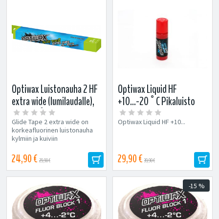
Optiwax Luistonauha 2 HF
Optiwax Liquid HF
extra wide (lumilaudalle),
+10...-20°C Pikaluisto
-5...-20°C
Glide Tape 2 extra wide on
Optiwax Liquid HF +10...
korkeafluorinen luistonauha
kylmiin ja kuiviin
lumiolosuhteisiin lumilaudalle.
Optiwaxin...
24,90 €
29,90 €
29,90 €
39,90 €
-15 %