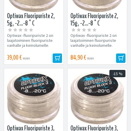
Optiwax Fluoripuriste 2,
Optiwax Fluoripuriste 2,
5g, -2...-8°C
15g, -2...-8°C
Optiwax -fluoripuriste 2 on
Optiwax -fluoripuriste 2 on
laajatoiminen fluoripuriste
laajatoiminen fluoripuriste
vanhalle ja keinolumelle.
vanhalle ja keinolumelle.
Optiwax -fluoripuristeita
Optiwax -fluoripuristeita
voidaan...
voidaan...
39,00 €
84,90 €
49,90 €
99,90 €
-15 %
Optiwax Fluoripuriste 3,
Optiwax Fluoripuriste 3,