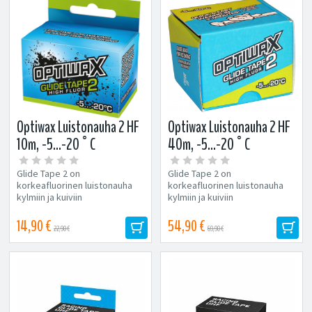
Optiwax Luistonauha 2 HF
Optiwax Luistonauha 2 HF
10m, -5...-20°C
40m, -5...-20°C
Glide Tape 2 on
Glide Tape 2 on
korkeafluorinen luistonauha
korkeafluorinen luistonauha
kylmiin ja kuiviin
kylmiin ja kuiviin
lumiolosuhteisiin
lumiolosuhteisiin
maastohiihtosuksille.
maastohiihtosuksille.
14,90 €
54,90 €
22,90 €
69,90 €
Optiwaxin
Optiwaxin
erikoistuotantoprosessin...
erikoistuotantoprosessin...