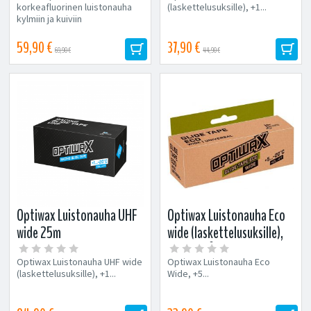
-5...-20°C
korkeafluorinen luistonauha
(laskettelusuksille), +1...
kylmiin ja kuiviin
lumiolosuhteisiin
laskettelusuksille. Optiwaxin...
59,90 €
37,90 €
69,90 €
44,90 €
Optiwax Luistonauha UHF
Optiwax Luistonauha Eco
wide 25m
wide (laskettelusuksille),
(laskettelusuksille),
+5...-20°C
Optiwax Luistonauha UHF wide
Optiwax Luistonauha Eco
+1...-20°C
(laskettelusuksille), +1...
Wide, +5...