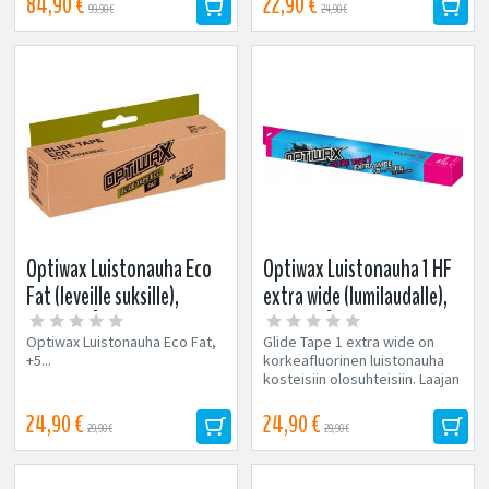
84,90 €
22,90 €
99,90 €
24,90 €
Optiwax Luistonauha Eco
Optiwax Luistonauha 1 HF
Fat (leveille suksille),
extra wide (lumilaudalle),
+5...-20°C
+5...-10°C
Optiwax Luistonauha Eco Fat,
Glide Tape 1 extra wide on
+5...
korkeafluorinen luistonauha
kosteisiin olosuhteisiin. Laajan
toiminta-alueen ja hyvän...
24,90 €
24,90 €
29,90 €
29,90 €