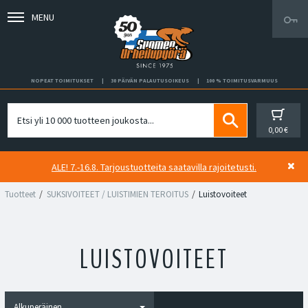
MENU
NOPEAT TOIMITUKSET
30 PÄIVÄN PALAUTUSOIKEUS
100 % TOIMITUSVARMUUS
0,00 €
ALE! 7.-16.8. Tarjoustuotteita saatavilla rajoitetusti.
Tuotteet
SUKSIVOITEET / LUISTIMIEN TEROITUS
Luistovoiteet
LUISTOVOITEET