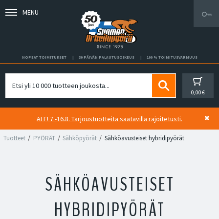
MENU
NOPEAT TOIMITUKSET
30 PÄIVÄN PALAUTUSOIKEUS
100 % TOIMITUSVARMUUS
0,00 €
ALE! 7.-16.8. Tarjoustuotteita saatavilla rajoitetusti.
Tuotteet
PYÖRÄT
Sähköpyörät
Sähköavusteiset hybridipyörät
SÄHKÖAVUSTEISET
HYBRIDIPYÖRÄT