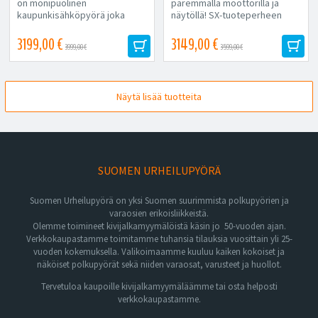
on monipuolinen
paremmalla moottorilla ja
kaupunkisähköpyörä joka
näytöllä! SX-tuoteperheen
säähän ja alustaan....
monipuoliset...
3199,00 €
3149,00 €
3999,00 €
3599,00 €
Näytä lisää tuotteita
SUOMEN URHEILUPYÖRÄ
Suomen Urheilupyörä on yksi Suomen suurimmista polkupyörien ja
varaosien erikoisliikkeistä.
Olemme toimineet kivijalkamyymälöistä käsin jo 50-vuoden ajan.
Verkkokaupastamme toimitamme tuhansia tilauksia vuosittain yli 25-
vuoden kokemuksella. Valikoimaamme kuuluu kaiken kokoiset ja
näköiset polkupyörät sekä niiden varaosat, varusteet ja huollot.
Tervetuloa kaupoille kivijalkamyymäläämme tai osta helposti
verkkokaupastamme.