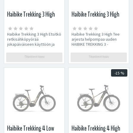
Haibike Trekking 3 High
Haibike Trekking 3 High
Haibike Trekking 3 High Etsitkö
Haibike Trekking 3 High Tee
retkisähköpyörää
arjesta helpompaa uuden
jokapäiväiseen käyttöön ja
HAIBIKE TREKKING 3 -
kaksipyöräisiin seikkailuihin?
sähköpyörän avulla. Tämä...
Sitten...
Tilapäisesti loppu
Tilapäisesti loppu
-15 %
Haibike Trekking 4 Low
Haibike Trekking 4 High