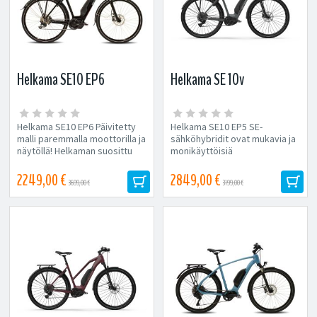
Helkama SE10 EP6
Helkama SE 10v
Helkama SE10 EP6 Päivitetty
Helkama SE10 EP5 SE-
malli paremmalla moottorilla ja
sähköhybridit ovat mukavia ja
näytöllä! Helkaman suosittu
monikäyttöisiä
SE10...
matkakumppaneita kaikkeen...
2249,00 €
2849,00 €
3699,00 €
3199,00 €