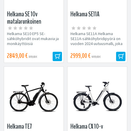
Helkama SE 10v
Helkama SE11A
matalarunkoinen
Helkama SE10 EP5 SE-
Helkama SE11A Helkama
sähköhybridit ovat mukavia ja
SE11A-sähköhybridipyörä on
monikäyttöisiä
vuoden 2024 uutuusmalli, joka
matkakumppaneita kaikkeen...
on kaiken kattava...
2849,00 €
2999,00 €
3199,00 €
4199,00 €
Helkama TE7
Helkama CX 10-v