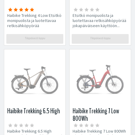
Haibike Trekking 4 Low Etsitkö
Etsitkö monipuolista ja
monipuolista ja luotettavaa
luotettavaa retkisähköpyörää
retkisähköpyörää
jokapäiväiseen käyttöön...
jokapäiväiseen käyttöön ja
pitkille retkille?...
Tilapäisesti loppu
Tilapäisesti loppu
Haibike Trekking 6.5 High
Haibike Trekking 7 Low
800Wh
Haibike Trekking 6.5 High
Haibike Trekking 7 Low 800Wh