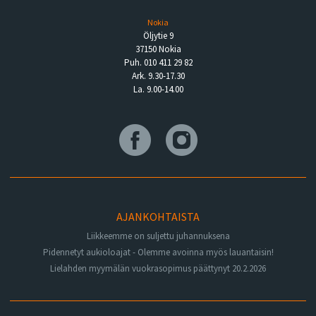
Nokia
Öljytie 9
37150 Nokia
Puh. 010 411 29 82
Ark. 9.30-17.30
La. 9.00-14.00
AJANKOHTAISTA
Liikkeemme on suljettu juhannuksena
Pidennetyt aukioloajat - Olemme avoinna myös lauantaisin!
Lielahden myymälän vuokrasopimus päättynyt 20.2.2026