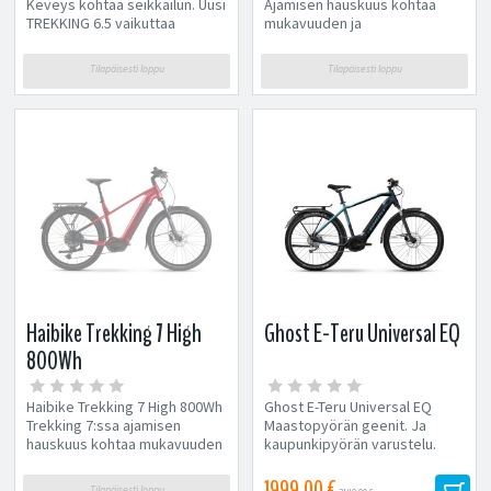
Keveys kohtaa seikkailun. Uusi
Ajamisen hauskuus kohtaa
TREKKING 6.5 vaikuttaa
mukavuuden ja
täydellisellä tasapainolla
monipuolisuuden. Olipa
mukavuuden,...
kyseessä urheilullinen...
Tilapäisesti loppu
Tilapäisesti loppu
Haibike Trekking 7 High
Ghost E-Teru Universal EQ
800Wh
Haibike Trekking 7 High 800Wh
Ghost E-Teru Universal EQ
Trekking 7:ssa ajamisen
Maastopyörän geenit. Ja
hauskuus kohtaa mukavuuden
kaupunkipyörän varustelu.
ja monipuolisuuden. Olipa
Tämä sähköpyörä...
kyseessä...
1999,00 €
Tilapäisesti loppu