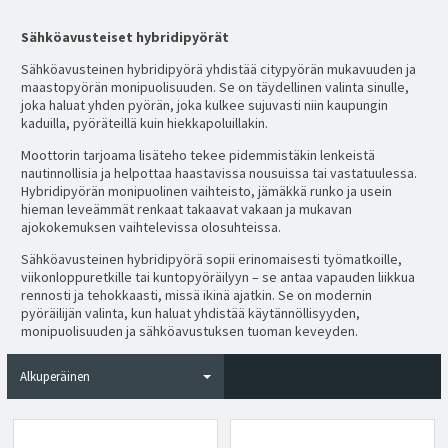
Sähköavusteiset hybridipyörät
Sähköavusteinen hybridipyörä yhdistää citypyörän mukavuuden ja
maastopyörän monipuolisuuden. Se on täydellinen valinta sinulle,
joka haluat yhden pyörän, joka kulkee sujuvasti niin kaupungin
kaduilla, pyöräteillä kuin hiekkapoluillakin.
Moottorin tarjoama lisäteho tekee pidemmistäkin lenkeistä
nautinnollisia ja helpottaa haastavissa nousuissa tai vastatuulessa.
Hybridipyörän monipuolinen vaihteisto, jämäkkä runko ja usein
hieman leveämmät renkaat takaavat vakaan ja mukavan
ajokokemuksen vaihtelevissa olosuhteissa.
Sähköavusteinen hybridipyörä sopii erinomaisesti työmatkoille,
viikonloppuretkille tai kuntopyöräilyyn – se antaa vapauden liikkua
rennosti ja tehokkaasti, missä ikinä ajatkin. Se on modernin
pyöräilijän valinta, kun haluat yhdistää käytännöllisyyden,
monipuolisuuden ja sähköavustuksen tuoman keveyden.