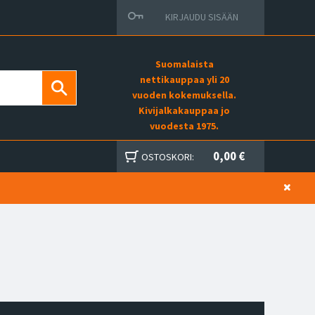
KIRJAUDU SISÄÄN
Suomalaista
nettikauppaa yli 20
vuoden kokemuksella.
Kivijalkakauppaa jo
vuodesta 1975.
0,00 €
OSTOSKORI: