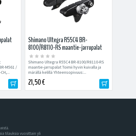
upalat
Shimano Ultegra R55C4 BR-
8100/R8110-RS maantie-jarrupalat
t
Shimano Ultegra R55C4 BR-8100/R8110-RS
BR-M561 /
maantie-jarrupalat Toimii hyvin kuivalla ja
CH,...
märällä kelillä Yhteensopivuus:...
21,50 €
eistä.
tilauksia vuosittain yli