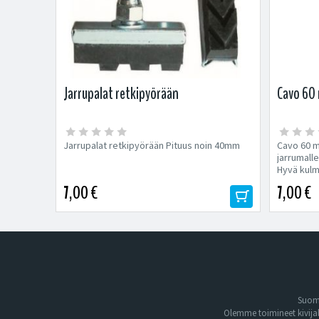
Jarrupalat retkipyörään
Cavo 60 
Jarrupalat retkipyörään Pituus noin 40mm
Cavo 60 m
jarrumalle
Hyvä kulm
7,00 €
7,00 €
Suome
Olemme toimineet kivija