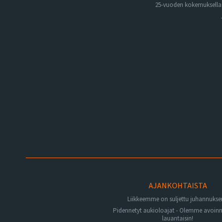
25-vuoden kokemuksella. 
AJANKOHTAISTA
Liikkeemme on suljettu juhannuks
Pidennetyt aukioloajat - Olemme avoin
lauantaisin!