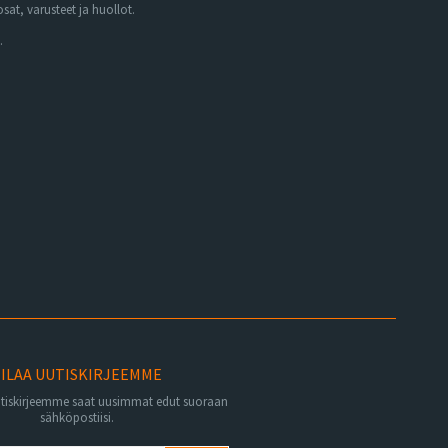
at, varusteet ja huollot.
.
ILAA UUTISKIRJEEMME
utiskirjeemme saat uusimmat edut suoraan
sähköpostiisi.