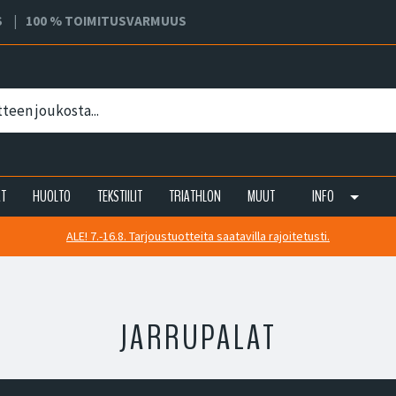
S
100 % TOIMITUSVARMUUS
AT
HUOLTO
TEKSTIILIT
TRIATHLON
MUUT
INFO
ALE! 7.-16.8. Tarjoustuotteita saatavilla rajoitetusti.
JARRUPALAT