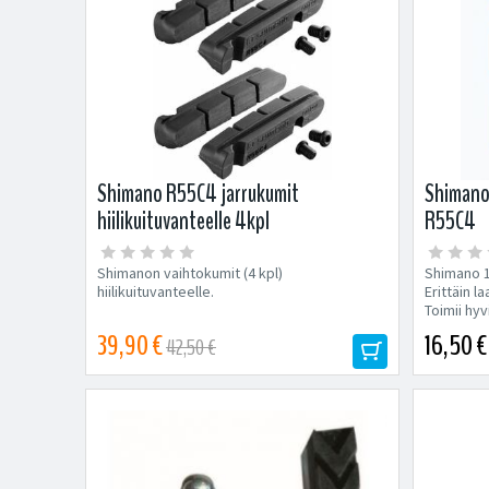
Shimano R55C4 jarrukumit
Shimano
hiilikuituvanteelle 4kpl
R55C4
Shimanon vaihtokumit (4 kpl)
Shimano 1
hiilikuituvanteelle.
Erittäin 
Toimii hyvi
39,90 €
16,50 €
42,50 €