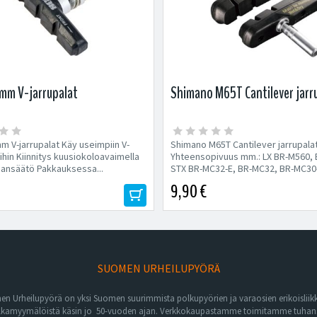
mm V-jarrupalat
Shimano M65T Cantilever jarr
m V-jarrupalat Käy useimpiin V-
Shimano M65T Cantilever jarrupala
ihin Kiinnitys kuusiokoloavaimella
Yhteensopivuus mm.: LX BR-M560, 
ansäätö Pakkauksessa...
STX BR-MC32-E, BR-MC32, BR-MC30-
9,90 €
SUOMEN URHEILUPYÖRÄ
n Urheilupyörä on yksi Suomen suurimmista polkupyörien ja varaosien erikoisliikk
lkamyymälöistä käsin jo 50-vuoden ajan. Verkkokaupastamme toimitamme tuhansia 