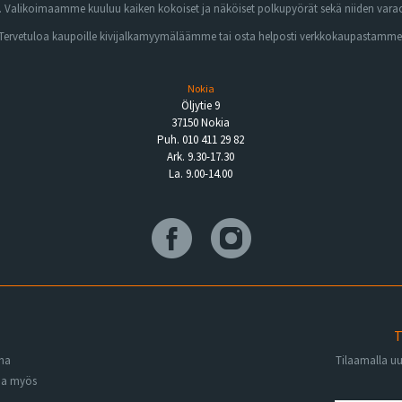
Valikoimaamme kuuluu kaiken kokoiset ja näköiset polkupyörät sekä niiden varaos
Tervetuloa kaupoille kivijalkamyymäläämme tai osta helposti verkkokaupastamme
Nokia
Öljytie 9
37150 Nokia
Puh. 010 411 29 82
Ark. 9.30-17.30
La. 9.00-14.00
T
ena
Tilaamalla u
na myös