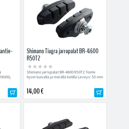
antie-
Shimano Tiagra jarrupalat BR-4600
R50T2
ä
Shimano jarrupalat BR-4600 R50T2 Toimii
R8000,
hyvin kuivalla ja märällä kelillä Leveys: 55 mm
14,00 €