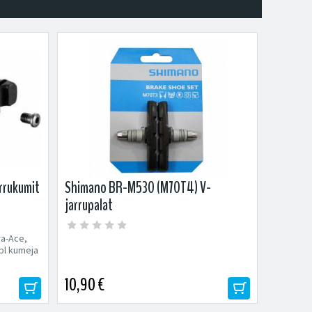
rrukumit
Shimano BR-M530 (M70T4) V-
jarrupalat
ra-Ace,
 kpl kumeja
10,90 €