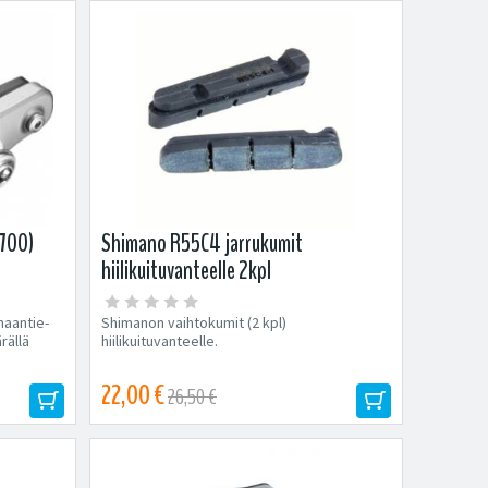
6700)
Shimano R55C4 jarrukumit
hiilikuituvanteelle 2kpl
maantie-
Shimanon vaihtokumit (2 kpl)
rällä
hiilikuituvanteelle.
22,00 €
26,50 €