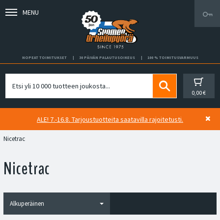
MENU
NOPEAT TOIMITUKSET
30 PÄIVÄN PALAUTUSOIKEUS
100 % TOIMITUSVARMUUS
0,00 €
ALE! 7.-16.8. Tarjoustuotteita saatavilla rajoitetusti.
Nicetrac
Nicetrac