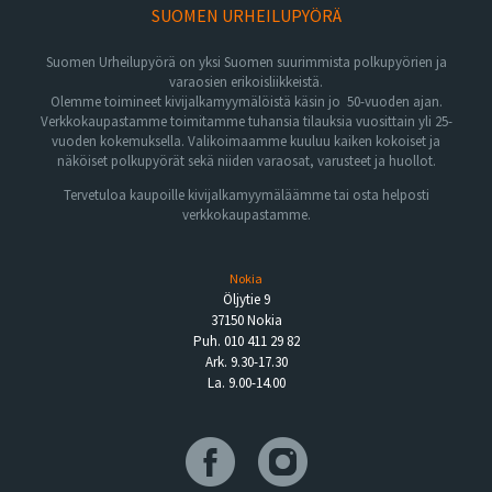
SUOMEN URHEILUPYÖRÄ
Suomen Urheilupyörä on yksi Suomen suurimmista polkupyörien ja
varaosien erikoisliikkeistä.
Olemme toimineet kivijalkamyymälöistä käsin jo 50-vuoden ajan.
Verkkokaupastamme toimitamme tuhansia tilauksia vuosittain yli 25-
vuoden kokemuksella. Valikoimaamme kuuluu kaiken kokoiset ja
näköiset polkupyörät sekä niiden varaosat, varusteet ja huollot.
Tervetuloa kaupoille kivijalkamyymäläämme tai osta helposti
verkkokaupastamme.
Nokia
Öljytie 9
37150 Nokia
Puh. 010 411 29 82
Ark. 9.30-17.30
La. 9.00-14.00