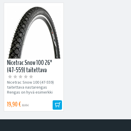
Nicetrac Snow 100 26"
(47-559) taitettava
nastarengas
Nicetrac Snow 100 (47-559)
taitettava nastarengas
Rengas on hyvä esimerkki
nykyaikaisesta high tech -
tuotteesta....
19,90 €
39,95 €