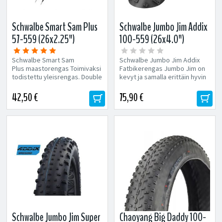
Schwalbe Smart Sam Plus
Schwalbe Jumbo Jim Addix
57-559 (26x2.25")
100-559 (26x4.0")
maastorengas
Fatbikerengas
Schwalbe Smart Sam
Schwalbe Jumbo Jim Addix
Plus maastorengas Toimivaksi
Fatbikerengas Jumbo Jim on
todistettu yleisrengas. Double
kevyt ja samalla erittäin hyvin
Defense -tekniikan ansiosta
rullaava fatbikerengas. Koko:...
rengas...
42,50 €
75,90 €
Schwalbe Jumbo Jim Super
Chaoyang Big Daddy 100-