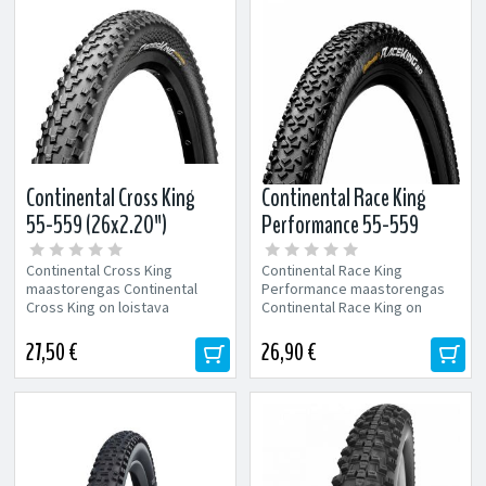
Continental Cross King
Continental Race King
55-559 (26x2.20")
Performance 55-559
maastorengas
(26x2.2") maastorengas
Continental Cross King
Continental Race King
maastorengas Continental
Performance maastorengas
Cross King on loistava
Continental Race King on
moniosaaja, jonka hyvä pito
nimensä mukaisesti valmis
sekä...
vaativaankin...
27,50 €
26,90 €