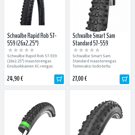
Schwalbe Rapid Rob 57-
Schwalbe Smart Sam
559 (26x2.25")
Standard 57-559
maastorengas
(26x2.25") maastorengas
Schwalbe Rapid Rob 57-559
Schwalbe Smart Sam
(26x2.25") maastorengas
Standard maastorengas
Ensiluokkainen XC-rengas
Toimivaksi todistettu
erinomaisella kuvioinnilla ja K-
yleisrengas. Soveltuu
Guard-lävistyssuojauksella.
monenlaiseen ajoon.
24,90 €
27,00 €
Alhainen...
Alhainen...