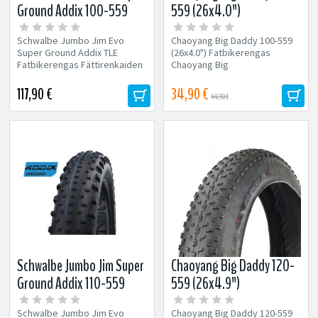
Ground Addix 100-559
559 (26x4.0")
(26x4.0") Fatbikerengas
Fatbikerengas
Schwalbe Jumbo Jim Evo
Chaoyang Big Daddy 100-559
Super Ground Addix TLE
(26x4.0") Fatbikerengas
Fatbikerengas Fättirenkaiden
Chaoyang Big
kiistaton ykkönen! Jumbo Jim
Daddyn aggressiivinen
on...
kuviointi ja rullaavuutta...
117,90 €
34,90 €
44,90 €
Schwalbe Jumbo Jim Super
Chaoyang Big Daddy 120-
Ground Addix 110-559
559 (26x4.9")
(26x4.4") Fatbikerengas
Fatbikerengas
Schwalbe Jumbo Jim Evo
Chaoyang Big Daddy 120-559