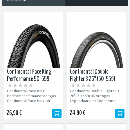
Continental Race King
Continental Double
Performance 50-559
Fighter 3 26" (50-559)
(26x2.0") maastorengas
ulkorengas
Continental Race King
Continental Double Fighter 3
Performance maastorengas
26" (50-559) ulkorengas
Continental Race King on
Legendaarinen Continental
nimensä mukaisesti valmis
Double Fighter nyt uusittuna!...
vaativaankin...
26,90 €
24,90 €