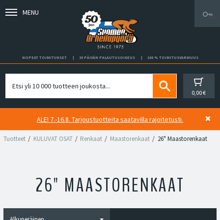
MENU
NOPEAT TOIMITUKSET
30 PÄIVÄN PALAUTUSOIKEUS
100 % TOIMITUSVARMUUS
0,00 €
ALE! 7.-16.8. Tarjoustuotteita saatavilla rajoitetusti.
Tuotteet
KULUVAT OSAT
Renkaat
Maastorenkaat
26" Maastorenkaat
26" MAASTORENKAAT