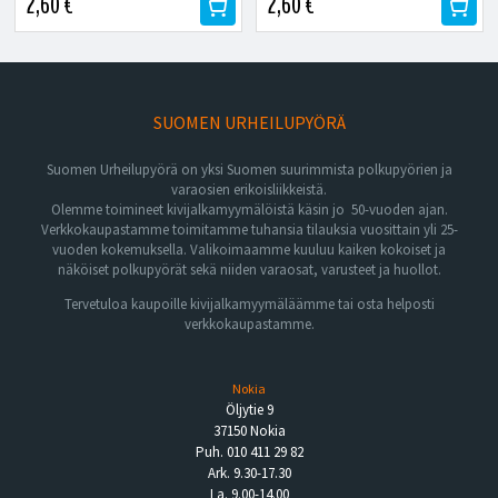
2,60 €
2,60 €
SUOMEN URHEILUPYÖRÄ
Suomen Urheilupyörä on yksi Suomen suurimmista polkupyörien ja
varaosien erikoisliikkeistä.
Olemme toimineet kivijalkamyymälöistä käsin jo 50-vuoden ajan.
Verkkokaupastamme toimitamme tuhansia tilauksia vuosittain yli 25-
vuoden kokemuksella. Valikoimaamme kuuluu kaiken kokoiset ja
näköiset polkupyörät sekä niiden varaosat, varusteet ja huollot.
Tervetuloa kaupoille kivijalkamyymäläämme tai osta helposti
verkkokaupastamme.
Nokia
Öljytie 9
37150 Nokia
Puh. 010 411 29 82
Ark. 9.30-17.30
La. 9.00-14.00