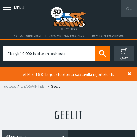
MENU
NOPEAT TOIMITUKSET
30 PÄIVÄN PALAUTUSOIKEUS
100 % TOIMITUSVARMUUS
0,00 €
ALE! 7.-16.8. Tarjoustuotteita saatavilla rajoitetusti.
Tuotteet
LISÄRAVINTEET
Geelit
GEELIT