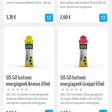
Geeli Omena 60ml Koko: 60 ml
Mustaherukka 60ml Koko 60 ml
Kun tarvitset nopeaa
energiaa, maailman johtava
GO Energy...
3,30 €
2,60 €
SIS GO Isotonic
SIS GO Isotonic
energiageeli Ananas 60ml
energiageeli Greippi 60ml
SIS GO Isotonic Energiageeli
SIS GO Isotonic Energiageeli
Ananas 60ml Koko 60 ml Kun
Greippi 60ml Koko 60 ml Kun
tarvitset nopeaa energiaa,
tarvitset nopeaa energiaa,
maailman johtava GO Energy
maailman johtava GO Energy
Isotonic...
Isotonic...