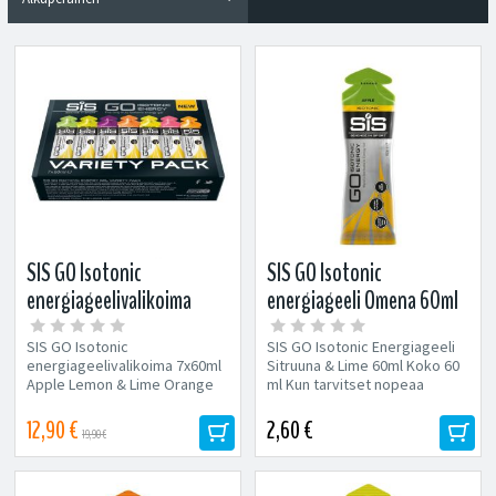
SIS GO Isotonic
SIS GO Isotonic
energiageelivalikoima
energiageeli Omena 60ml
7x60ml
SIS GO Isotonic
SIS GO Isotonic Energiageeli
energiageelivalikoima 7x60ml
Sitruuna & Lime 60ml Koko 60
Apple Lemon & Lime Orange
ml Kun tarvitset nopeaa
Blackcurrant Pineapple Pink
energiaa, maailman johtava...
Grapefruit Tropical Kun...
12,90 €
2,60 €
19,90 €