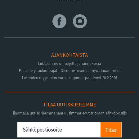
AJANKOHTAISTA
Liikkeemme on suljettu juhannuksena
Pidennetyt aukioloajat - Olemme avoinna myös lauantaisin!
Lielahden myymälän vuokrasopimus päättynyt 20.2.2026
TILAA UUTISKIRJEEMME
Tilaamalla uutiskirjeemme saat uusimmat edut suoraan sähköpostiisi.
Tilaa