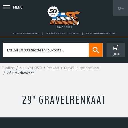
MENU
NOPEAT TOIMITUKSET
30 PÄIVÄN PALAUTUSOIKEUS
100 % TOIMITUSVARMUUS
0,00 €
Tuotteet
KULUVAT OSAT
Renkaat
Gravel- ja cyclorenkaat
29" Gravelrenkaat
29" GRAVELRENKAAT