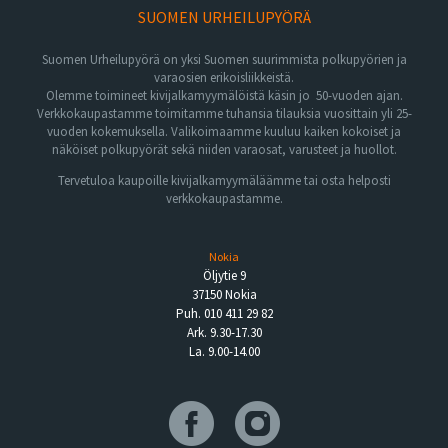
SUOMEN URHEILUPYÖRÄ
Suomen Urheilupyörä on yksi Suomen suurimmista polkupyörien ja
varaosien erikoisliikkeistä.
Olemme toimineet kivijalkamyymälöistä käsin jo 50-vuoden ajan.
Verkkokaupastamme toimitamme tuhansia tilauksia vuosittain yli 25-
vuoden kokemuksella. Valikoimaamme kuuluu kaiken kokoiset ja
näköiset polkupyörät sekä niiden varaosat, varusteet ja huollot.
Tervetuloa kaupoille kivijalkamyymäläämme tai osta helposti
verkkokaupastamme.
Nokia
Öljytie 9
37150 Nokia
Puh. 010 411 29 82
Ark. 9.30-17.30
La. 9.00-14.00