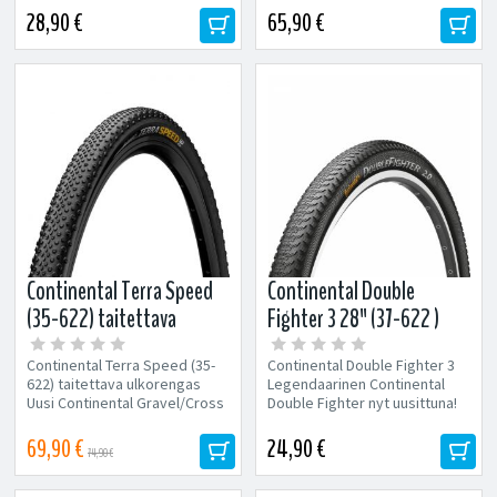
Heijastinnauha...
Loistava...
28,90 €
65,90 €
Continental Terra Speed
Continental Double
(35-622) taitettava
Fighter 3 28" (37-622 )
ulkorengas (Musta)
ulkorengas
Continental Terra Speed (35-
Continental Double Fighter 3
622) taitettava ulkorengas
Legendaarinen Continental
Uusi Continental Gravel/Cross
Double Fighter nyt uusittuna!
-rengas nopeaan ajoon! Malli:...
Loistava valinta kaupunkiin...
69,90 €
24,90 €
74,90 €