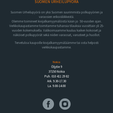
SUOMEN URHEILUPYÖRÄ
Suomen Urheilupyörä on yksi Suomen suurimmista polkupyörien ja
varaosien erikoisliikkeistä.
Olemme toimineet kivijalkamyymälöistä käsin jo 50-vuoden ajan.
Verkkokaupastamme toimitamme tuhansia tilauksia vuosittain yli 25-
vuoden kokemuksella. Valikoimaamme kuuluu kaiken kokoiset ja
näköiset polkupyörät sekä niiden varaosat, varusteet ja huollot.
Tervetuloa kaupoille kivijalkamyymäläämme tai osta helposti
verkkokaupastamme.
Nokia
Öljytie 9
37150 Nokia
Puh. 010 411 29 82
Ark. 9.30-17.30
La. 9.00-14.00