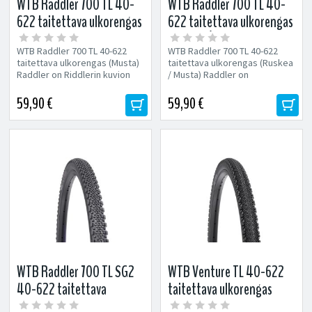
WTB Raddler 700 TL 40-
WTB Raddler 700 TL 40-
622 taitettava ulkorengas
622 taitettava ulkorengas
(Musta)
(Ruskea / Musta)
WTB Raddler 700 TL 40-622
WTB Raddler 700 TL 40-622
taitettava ulkorengas (Musta)
taitettava ulkorengas (Ruskea
Raddler on Riddlerin kuvion
/ Musta) Raddler on
pohjalta kehitetty
Riddlerin kuvion pohjalta
isompinappulainen...
kehitetty...
59,90 €
59,90 €
WTB Raddler 700 TL SG2
WTB Venture TL 40-622
40-622 taitettava
taitettava ulkorengas
ulkorengas (Musta)
(Musta)