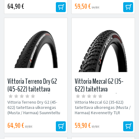
rullaavuutta ja pitoa...
64,90 €
59,50 €
64,90 €
Vittoria Terreno Dry G2
Vittoria Mezcal G2 (35-
(45-622) taitettava
622) taitettava
ulkorengas (Musta /
ulkorengas (Musta /
Vittoria Terreno Dry G2 (45-
Vittoria Mezcal G2 (35-622)
Harmaa)
Harmaa)
622) taitettava ulkorengas
taitettava ulkorengas (Musta /
(Musta / Harmaa) Suunniteltu
Harmaa) Kevennetty TLR
erityisesti kovalle alustalle...
Tubeless Ready versio
Yhtenäinen...
64,90 €
59,90 €
69,90 €
69,50 €