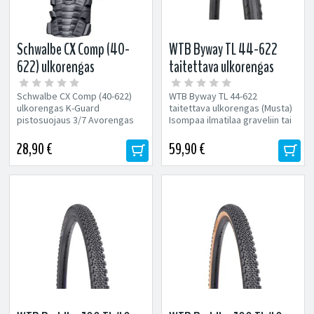
Schwalbe CX Comp (40-
WTB Byway TL 44-622
622) ulkorengas
taitettava ulkorengas
(Musta)
Schwalbe CX Comp (40-622)
WTB Byway TL 44-622
ulkorengas K-Guard
taitettava ulkorengas (Musta)
pistosuojaus 3/7 Avorengas
Isompaa ilmatilaa graveliin tai
(Reunalangalla) Koko: 40-622
jopa maantielle! Bywayssä
kumin...
28,90 €
59,90 €