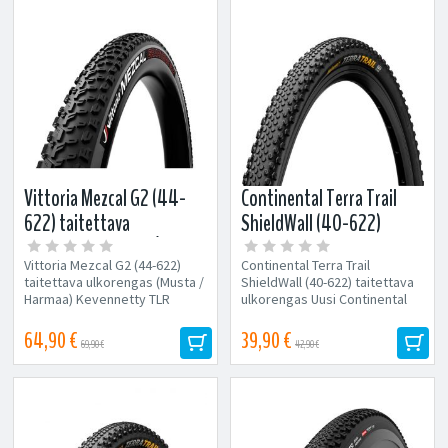
Vittoria Mezcal G2 (44-
Continental Terra Trail
622) taitettava
ShieldWall (40-622)
ulkorengas (Musta /
taitettava ulkorengas
Vittoria Mezcal G2 (44-622)
Continental Terra Trail
Harmaa)
taitettava ulkorengas (Musta /
ShieldWall (40-622) taitettava
Harmaa) Kevennetty TLR
ulkorengas Uusi Continental
Tubeless Ready versio
Gravel/Cross -rengas! Malli:...
Yhtenäinen...
64,90 €
39,90 €
69,90 €
42,90 €