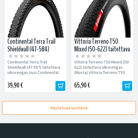
Continental Terra Trail
Vittoria Terreno T50
Shieldwall (47-584)
Mixed (50-622) taitettava
taitettava ulkorengas
ulkorengas (Musta)
Continental Terra Trail
Vittoria Terreno T50 Mixed (50-
Shieldwall (47-587) taitettava
622) taitettava ulkorengas
ulkorengas Uusi Continental
(Musta) Vittoria Terreno T50
Gravel / Cross -rengas
Mixed sijoittuu Terreno Dry-...
nopeaan ajoon! Off-road...
39,90 €
65,90 €
Näytä lisää tuotteita