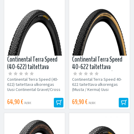
Continental Terra Speed
Continental Terra Speed
(40-622) taitettava
40-622 taitettava
ulkorengas (Musta)
ulkorengas (Musta /
Continental Terra Speed (40-
Continental Terra Speed 40-
Kerma)
622) taitettava ulkorengas
622 taitettava ulkorengas
Uusi Continental Gravel/Cross
(Musta / Kerma) Uusi
-rengas nopeaan ajoon! Malli:...
Continental Gravel / Cross -
rengas nopeaan...
64,90 €
69,90 €
74,90 €
74,90 €