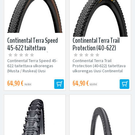
Continental Terra Speed
Continental Terra Trail
45-622 taitettava
Protection (40-622)
ulkorengas (Musta /
taitettava ulkorengas
Continental Terra Speed 45-
Continental Terra Trail
Ruskea)
622 taitettava ulkorengas
Protection (40-622) taitettava
(Musta / Ruskea) Uusi
ulkorengas Uusi Continental
Continental Gravel/Cross -
Gravel/Cross -rengas nopeaan
rengas nopeaan...
ajoon! Malli:...
64,90 €
64,90 €
74,90 €
69,95 €