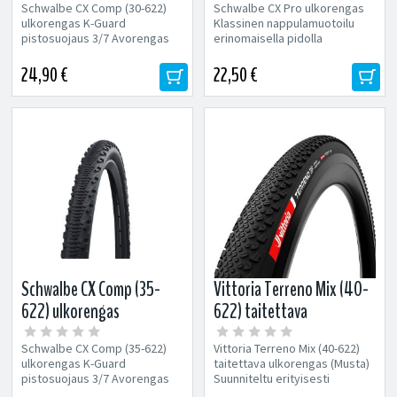
Schwalbe CX Comp (30-622)
Schwalbe CX Pro ulkorengas
ulkorengas K-Guard
Klassinen nappulamuotoilu
pistosuojaus 3/7 Avorengas
erinomaisella pidolla
(Reunalangalla) Koko: 30-622
Avorengas (Reunalangalla)
Koko: 30-622
24,90 €
22,50 €
Schwalbe CX Comp (35-
Vittoria Terreno Mix (40-
622) ulkorengas
622) taitettava
heijastinnauhalla
ulkorengas (Musta)
Schwalbe CX Comp (35-622)
Vittoria Terreno Mix (40-622)
ulkorengas K-Guard
taitettava ulkorengas (Musta)
pistosuojaus 3/7 Avorengas
Suunniteltu erityisesti
(Reunalangalla) Koko: 35-622
vaihteleviin maastoihin