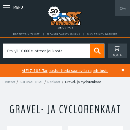
MENU
NOPEAT TOIMITUKSET
30 PÄIVÄN PALAUTUSOIKEUS
100 % TOIMITUSVARMUUS
0,00 €
ALE! 7.-16.8. Tarjoustuotteita saatavilla rajoitetusti.
Tuotteet
KULUVAT OSAT
Renkaat
Gravel- ja cyclorenkaat
GRAVEL- JA CYCLORENKAAT