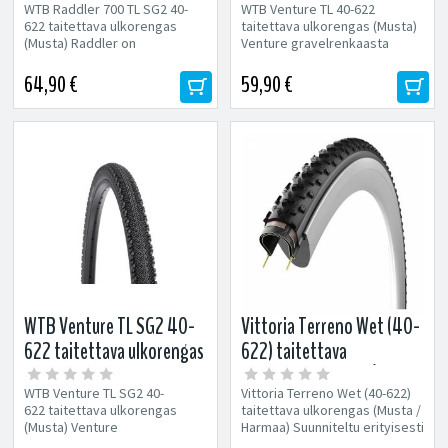
WTB Raddler 700 TL SG2 40-
WTB Venture TL 40-622
622 taitettava ulkorengas
taitettava ulkorengas (Musta)
(Musta) Raddler on
Venture gravelrenkaasta
Riddlerin kuvion pohjalta
löytyy rullaavuutta ja pitoa
kehitetty isompinappulainen...
kaikenlaisille...
64,90 €
59,90 €
WTB Venture TL SG2 40-
Vittoria Terreno Wet (40-
622 taitettava ulkorengas
622) taitettava
(Musta)
ulkorengas (Musta /
WTB Venture TL SG2 40-
Vittoria Terreno Wet (40-622)
Harmaa)
622 taitettava ulkorengas
taitettava ulkorengas (Musta /
(Musta) Venture
Harmaa) Suunniteltu erityisesti
gravelrenkaasta löytyy
märälle kelille Loistava...