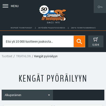
MENU
NOPEAT TOIMITUKSET
30 PÄIVÄN PALAUTUSOIKEUS
100 % TOIMITUSVARMUUS
0,00 €
Tuotteet
TRIATHLON
Kengät pyöräilyyn
KENGÄT PYÖRÄILYYN