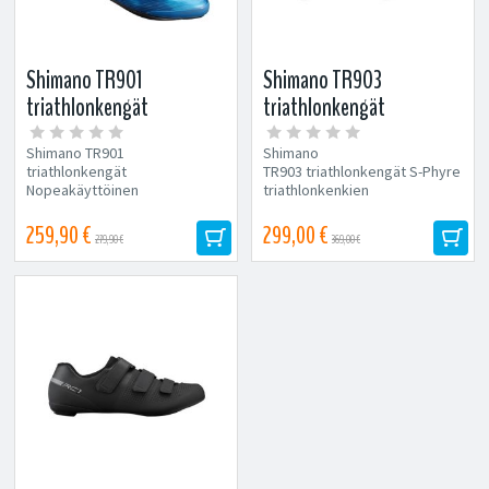
Shimano TR901
Shimano TR903
triathlonkengät
triathlonkengät
Shimano TR901
Shimano
triathlonkengät
TR903 triathlonkengät S-Phyre
Nopeakäyttöinen
triathlonkenkien
tarrakiinnitys Shimano
suunnittelussa on huomioitu
Dynalast takaa tarkan
nopeat siirtymät...
259,90 €
299,00 €
279,90 €
369,00 €
istuvuuden...