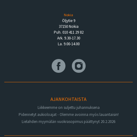
Nokia
Öljytie 9
37150 Nokia
Puh. 010 411 29 82
Ark. 9.30-17.30
La. 9.00-14.00
AJANKOHTAISTA
Liikkeemme on suljettu juhannuksena
Pidennetyt aukioloajat - Olemme avoinna myös lauantaisin!
Lielahden myymälän vuokrasopimus päättynyt 20.2.2026