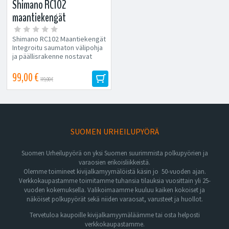
Shimano RC102
maantiekengät
Shimano RC102 Maantiekengät
Integroitu saumaton välipohja
ja päällisrakenne nostavat
istuvuuden,...
99,00 €
119,00 €
SUOMEN URHEILUPYÖRÄ
Suomen Urheilupyörä on yksi Suomen suurimmista polkupyörien ja
varaosien erikoisliikkeistä.
Olemme toimineet kivijalkamyymälöistä käsin jo 50-vuoden ajan.
Verkkokaupastamme toimitamme tuhansia tilauksia vuosittain yli 25-
vuoden kokemuksella. Valikoimaamme kuuluu kaiken kokoiset ja
näköiset polkupyörät sekä niiden varaosat, varusteet ja huollot.
Tervetuloa kaupoille kivijalkamyymäläämme tai osta helposti
verkkokaupastamme.