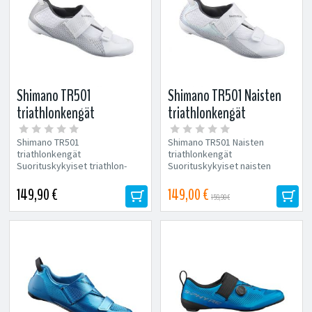
Shimano TR501
Shimano TR501 Naisten
triathlonkengät
triathlonkengät
Shimano TR501
Shimano TR501 Naisten
triathlonkengät
triathlonkengät
Suorituskykyiset triathlon-
Suorituskykyiset naisten
kengät on suunniteltu
triathlon-kengät on suunniteltu
nopeisiin vaihtoihin ja
nopeisiin...
149,90 €
149,00 €
159,90 €
ihanteelliseen...