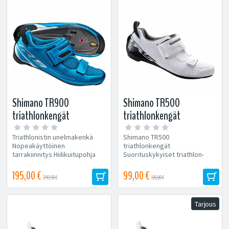
Shimano TR900
Shimano TR500
triathlonkengät
triathlonkengät
Triathlonistin unelmakenkä
Shimano TR500
Nopeakäyttöinen
triathlonkengät
tarrakiinnitys Hiilikuitupohja
Suorituskykyiset triathlon-
Hyvin hengittävä Paino.490g...
kengät on suunniteltu
nopeisiin vaihtoihin ja
195,00 €
99,00 €
259,90 €
139,00 €
ihanteelliseen...
Tarjous