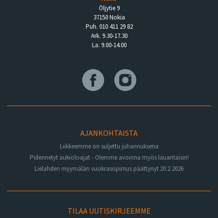
Öljytie 9
37150 Nokia
Puh. 010 411 29 82
Ark. 9.30-17.30
La. 9.00-14.00
AJANKOHTAISTA
Liikkeemme on suljettu juhannuksena
Pidennetyt aukioloajat - Olemme avoinna myös lauantaisin!
Lielahden myymälän vuokrasopimus päättynyt 20.2.2026
TILAA UUTISKIRJEEMME