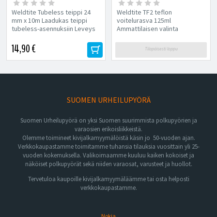
Weldtite Tubeless teippi 24
Weldtite TF2 teflon
mm x 10m Laadukas teippi
voitelurasva 125ml
tubeless-asennuksiin Leveys
Ammattilaisen valinta
24 mm Pituus 10 m
laakereiden, napojen,
polkimien ja
14,90 €
Tilapäisesti loppu
jousitusjärjestelmien...
SUOMEN URHEILUPYÖRÄ
Suomen Urheilupyörä on yksi Suomen suurimmista polkupyörien ja
varaosien erikoisliikkeistä.
Olemme toimineet kivijalkamyymälöistä käsin jo 50-vuoden ajan.
Verkkokaupastamme toimitamme tuhansia tilauksia vuosittain yli 25-
vuoden kokemuksella. Valikoimaamme kuuluu kaiken kokoiset ja
näköiset polkupyörät sekä niiden varaosat, varusteet ja huollot.
Tervetuloa kaupoille kivijalkamyymäläämme tai osta helposti
verkkokaupastamme.
Nokia