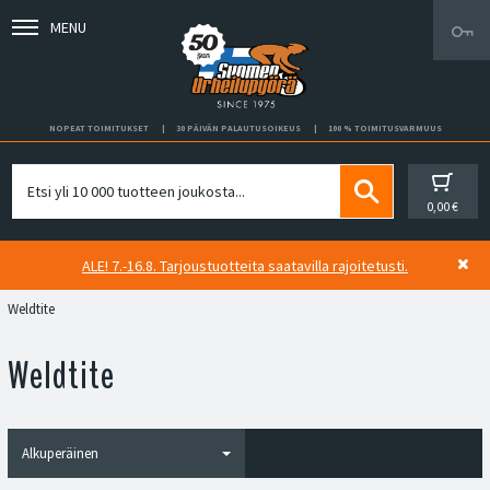
MENU
NOPEAT TOIMITUKSET
30 PÄIVÄN PALAUTUSOIKEUS
100 % TOIMITUSVARMUUS
0,00 €
ALE! 7.-16.8. Tarjoustuotteita saatavilla rajoitetusti.
Weldtite
Weldtite