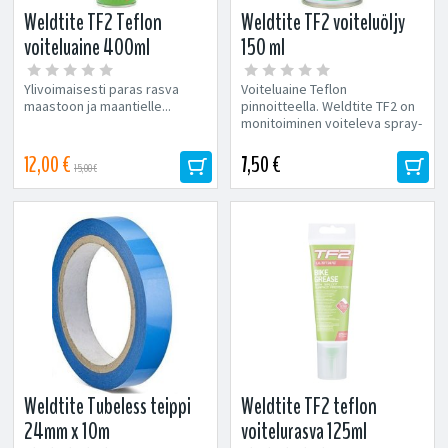
Weldtite TF2 Teflon
Weldtite TF2 voiteluöljy
voiteluaine 400ml
150 ml
Ylivoimaisesti paras rasva
Voiteluaine Teflon
maastoon ja maantielle...
pinnoitteella. Weldtite TF2 on
monitoiminen voiteleva spray-
suihke, joka on vahvistettu
Teflon...
12,00 €
7,50 €
15,00 €
Weldtite Tubeless teippi
Weldtite TF2 teflon
24mm x 10m
voitelurasva 125ml