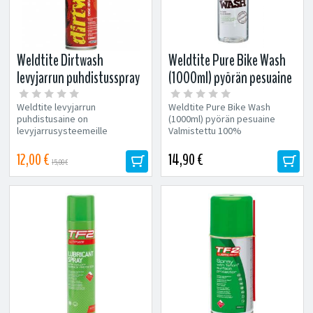
Weldtite Dirtwash
Weldtite Pure Bike Wash
levyjarrun puhdistusspray
(1000ml) pyörän pesuaine
250ml
Weldtite levyjarrun
Weldtite Pure Bike Wash
puhdistusaine on
(1000ml) pyörän pesuaine
levyjarrusysteemeille
Valmistettu 100%
tarkoitettu vaikean lian
ympäristöystävällisistä...
puhdistusspray. Parantaa
12,00 €
14,90 €
15,00 €
jarrujen...