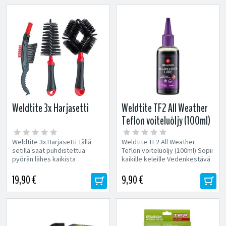
Weldtite 3x Harjasetti
Weldtite TF2 All Weather
Teflon voiteluöljy (100ml)
Weldtite 3x Harjasetti Tällä
Weldtite TF2 All Weather
setillä saat puhdistettua
Teflon voiteluöljy (100ml) Sopii
pyörän lähes kaikista
kaikille keleille Vedenkestävä
paikoista. Laadukas...
Suojaa...
19,90 €
9,90 €