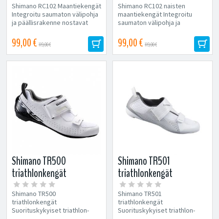
Shimano RC102 Maantiekengät
Shimano RC102 naisten
Integroitu saumaton välipohja
maantiekengät Integroitu
ja päällisrakenne nostavat
saumaton välipohja ja
istuvuuden,...
päällisrakenne nostavat
istuvuuden, vakauden,...
99,00 €
99,00 €
119,00 €
119,00 €
Shimano TR500
Shimano TR501
triathlonkengät
triathlonkengät
Shimano TR500
Shimano TR501
triathlonkengät
triathlonkengät
Suorituskykyiset triathlon-
Suorituskykyiset triathlon-
kengät on suunniteltu
kengät on suunniteltu