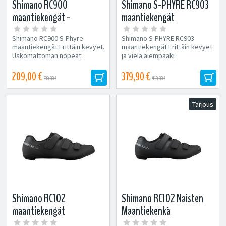
Shimano RC900
Shimano S-PHYRE RC903
maantiekengät -
maantiekengät
Valkoinen
Shimano RC900 S-Phyre
Shimano S-PHYRE RC903
maantiekengät Erittäin kevyet.
maantiekengät Erittäin kevyet
Uskomattoman nopeat.
ja vielä aiempaaki
Upouusi RC9 edustaa
nnopeammat! Upouusi RC903...
kilpakenkien...
209,00 €
379,90 €
330,00 €
419,00 €
Tarjous
Shimano RC102
Shimano RC102 Naisten
maantiekengät
Maantiekenkä