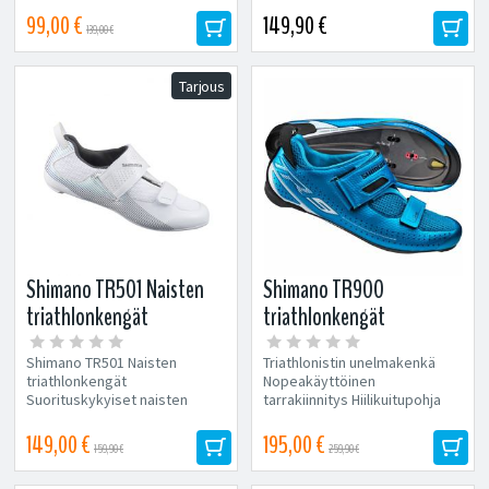
nopeisiin vaihtoihin ja
nopeisiin vaihtoihin ja
99,00 €
149,90 €
139,00 €
ihanteelliseen...
ihanteelliseen...
Tarjous
Shimano TR501 Naisten
Shimano TR900
triathlonkengät
triathlonkengät
Shimano TR501 Naisten
Triathlonistin unelmakenkä
triathlonkengät
Nopeakäyttöinen
Suorituskykyiset naisten
tarrakiinnitys Hiilikuitupohja
triathlon-kengät on suunniteltu
Hyvin hengittävä Paino.490g...
nopeisiin...
149,00 €
195,00 €
159,90 €
259,90 €