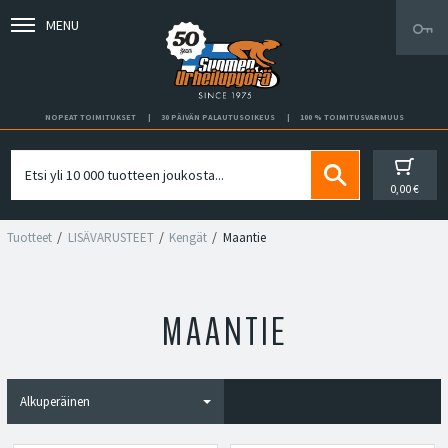
MENU
NOPEAT TOIMITUKSET
30 PÄIVÄN PALAUTUSOIKEUS
100 % TOIMITUSVARMUUS
0,00 €
Tuotteet
LISÄVARUSTEET
Kengät
Maantie
MAANTIE