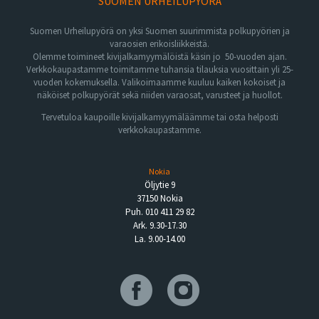
SUOMEN URHEILUPYÖRÄ
Suomen Urheilupyörä on yksi Suomen suurimmista polkupyörien ja
varaosien erikoisliikkeistä.
Olemme toimineet kivijalkamyymälöistä käsin jo 50-vuoden ajan.
Verkkokaupastamme toimitamme tuhansia tilauksia vuosittain yli 25-
vuoden kokemuksella. Valikoimaamme kuuluu kaiken kokoiset ja
näköiset polkupyörät sekä niiden varaosat, varusteet ja huollot.
Tervetuloa kaupoille kivijalkamyymäläämme tai osta helposti
verkkokaupastamme.
Nokia
Öljytie 9
37150 Nokia
Puh. 010 411 29 82
Ark. 9.30-17.30
La. 9.00-14.00