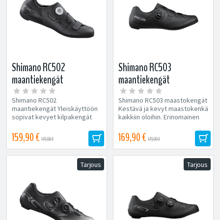
Shimano RC502
Shimano RC503
maantiekengät
maantiekengät
Shimano RC502
Shimano RC503 maastokengät
maantiekengät Yleiskäyttöön
Kestävä ja kevyt maastokenkä
sopivat kevyet kilpakengät
kaikkiin oloihin. Erinomainen
ihanteellista mukavuutta...
hinta-laatusuhde! BOA®-
kiinnitysjärjestelmä,...
159,90 €
169,90 €
179,00 €
179,00 €
Tarjous
Tarjous