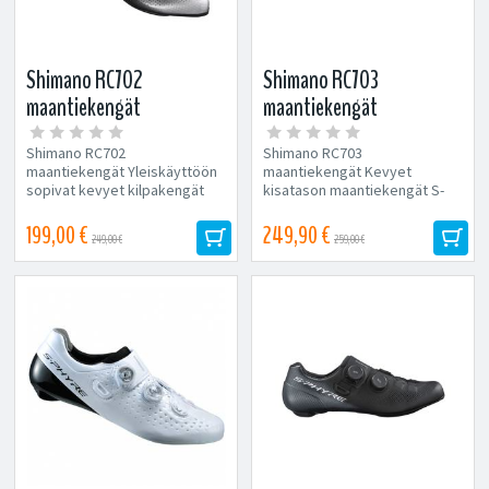
Shimano RC702
Shimano RC703
maantiekengät
maantiekengät
Shimano RC702
Shimano RC703
maantiekengät Yleiskäyttöön
maantiekengät Kevyet
sopivat kevyet kilpakengät
kisatason maantiekengät S-
ihanteellista mukavuutta...
Phyren Dna:lla. Päällisen,
sisäpohjan...
199,00 €
249,90 €
249,00 €
259,00 €