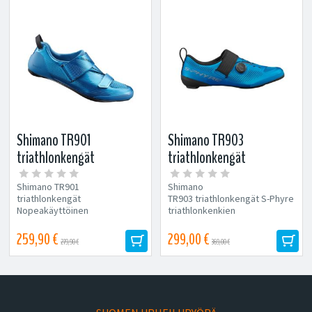
Shimano TR901
Shimano TR903
triathlonkengät
triathlonkengät
Shimano TR901
Shimano
triathlonkengät
TR903 triathlonkengät S-Phyre
Nopeakäyttöinen
triathlonkenkien
tarrakiinnitys Shimano
suunnittelussa on huomioitu
Dynalast takaa tarkan
nopeat siirtymät...
259,90 €
299,00 €
279,90 €
369,00 €
istuvuuden...