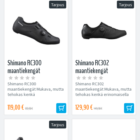
Tarjous
Tarjous
Shimano RC300
Shimano RC302
maantiekengät
maantiekengät
Shimano RC300
Shimano RC302
maantiekengät Mukava, mutta
maantiekengät Mukava, mutta
tehokas kenkä
tehokas kenkä erinomaisella
harrastajapyöräilijälle. Pro-
hinta-laatusuhteella. Pro-
tason...
tason...
119,00 €
129,90 €
139,90 €
149,90 €
Tarjous