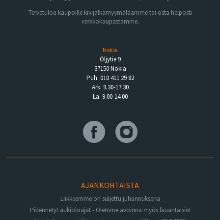
Tervetuloa kaupoille kivijalkamyymäläämme tai osta helposti
verkkokaupastamme.
Nokia
Öljytie 9
37150 Nokia
Puh. 010 411 29 82
Ark. 9.30-17.30
La. 9.00-14.00
AJANKOHTAISTA
Liikkeemme on suljettu juhannuksena
Pidennetyt aukioloajat - Olemme avoinna myös lauantaisin!