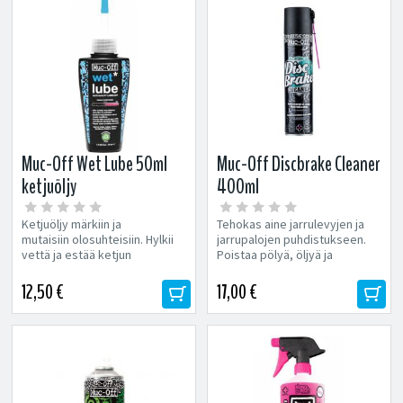
Muc-Off Wet Lube 50ml
Muc-Off Discbrake Cleaner
ketjuöljy
400ml
Ketjuöljy märkiin ja
Tehokas aine jarrulevyjen ja
mutaisiin olosuhteisiin. Hylkii
jarrupalojen puhdistukseen.
vettä ja estää ketjun
Poistaa pölyä, öljyä ja
syöpymistä Takaa silkkisen
jarrunestettä Parantaa
pehmeän vaihteen...
jarrutustehoa...
12,50 €
17,00 €