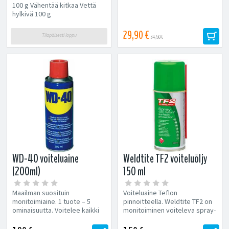
100 g Vähentää kitkaa Vettä
hylkivä 100 g
29,90 €
Tilapäisesti loppu
34,50 €
WD-40 voiteluaine
Weldtite TF2 voiteluöljy
(200ml)
150 ml
Maailman suosituin
Voiteluaine Teflon
monitoimiaine. 1 tuote – 5
pinnoitteella. Weldtite TF2 on
ominaisuutta. Voitelee kaikki
monitoiminen voiteleva spray-
kitisevät ja narisevat
suihke, joka on vahvistettu
kohteet....
Teflon...