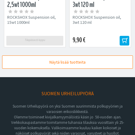
2,5wt 1000ml
3wt 120 ml
ROCKSHOX Suspension oil,
ROCKSHOX Suspension oil,
15wt 1000ml
3wt 120 ml
9,90 €
Tilapäisesti loppu
Näytä lisää tuotteita
SUOMEN URHEILUPYÖRÄ
Suomen Urheilupyörä on yksi Suomen suurimmista polkupyörien ja
varaosien erikoisliikkeistä.
Olemme toimineet kivijalkamyymälöistä käsin jo 50-vuoden ajan.
Verkkokaupastamme toimitamme tuhansia tilauksia vuosittain yli 25-
vuoden kokemuksella. Valikoimaamme kuuluu kaiken kokoiset ja
näköiset polkupyörät sekä niiden varaosat, varusteet ja huollot.