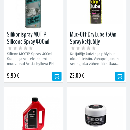
Silikonispray MOTIP
Muc-Off Dry Lube 750ml
Silicone Spray 400ml
Spray ketjuöljy
Silicon MOTIP Spray 400ml
Ketjuöljy kuiviin ja pölyisiin
Suojaa ja voitelee kumi- ja
olosuhteisiin. Vahapohjainen
muoviosat Vettä hylkivä PH-
seos, joka vähentää kitkaa...
neutraali Suojaa heikoilta...
9,90 €
23,00 €