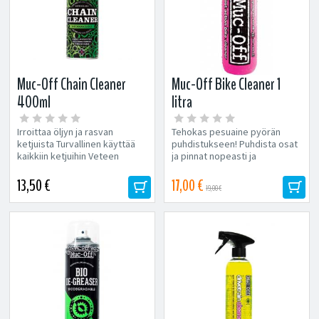
Muc-Off Chain Cleaner
Muc-Off Bike Cleaner 1
400ml
litra
Irroittaa öljyn ja rasvan
Tehokas pesuaine pyörän
ketjuista Turvallinen käyttää
puhdistukseen! Puhdista osat
kaikkiin ketjuihin Veteen
ja pinnat nopeasti ja
liukeneva, biohajoava
tehokkaasti Poistaa likaa,
ja liuotin...
hiekkaa,...
13,50 €
17,00 €
19,00 €