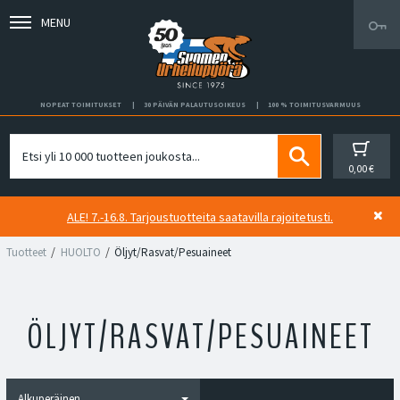
MENU
NOPEAT TOIMITUKSET
30 PÄIVÄN PALAUTUSOIKEUS
100 % TOIMITUSVARMUUS
0,00 €
ALE! 7.-16.8. Tarjoustuotteita saatavilla rajoitetusti.
Tuotteet
HUOLTO
Öljyt/Rasvat/Pesuaineet
ÖLJYT/RASVAT/PESUAINEET