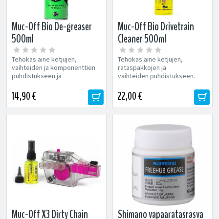
Muc-Off Bio De-greaser
Muc-Off Bio Drivetrain
500ml
Cleaner 500ml
Tehokas aine ketjujen,
Tehokas aine ketjujen,
vaihteiden ja komponenttien
rataspakkojen ja
puhdistukseen ja
vaihteiden puhdistukseen.
rasvaamiseen. Poistaa öljyn,
Poistaa kaikki ketjuöljy- ja
rasvan ja lian...
vahajäämät, sekä...
14,90 €
22,00 €
Muc-Off X3 Dirty Chain
Shimano vapaaratasrasva