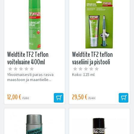
Weldtite TF2 Teflon
Weldtite TF2 teflon
voiteluaine 400ml
vaseliini ja pistooli
Ylivoimaisesti paras rasva
Koko: 125 ml
maastoon ja maantielle...
12,00 €
29,50 €
15,00 €
35,40 €