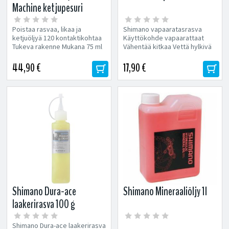
Machine ketjupesuri
Poistaa rasvaa, likaa ja
Shimano vapaaratasrasva
ketjuöljyä 120 kontaktikohtaa
Käyttökohde vapaarattaat
Tukeva rakenne Mukana 75 ml
Vähentää kitkaa Vettä hylkivä
Muc-Off Drivetrain
koko 50g
puhdistusaine
44,90 €
17,90 €
Shimano Dura-ace
Shimano Mineraaliöljy 1l
laakerirasva 100 g
Shimano Dura-ace laakerirasva