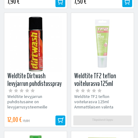
7,90 €
7,50 €
Weldtite Dirtwash
Weldtite TF2 teflon
levyjarrun puhdistusspray
voitelurasva 125ml
250ml
Weldtite levyjarrun
Weldtite TF2 teflon
puhdistusaine on
voitelurasva 125ml
levyjarrusysteemeille
Ammattilaisen valinta
tarkoitettu vaikean lian
laakereiden, napojen,
puhdistusspray. Parantaa
polkimien ja
12,00 €
Tilapäisesti loppu
15,00 €
jarrujen...
jousitusjärjestelmien...