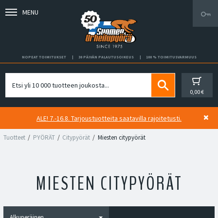
MENU
NOPEAT TOIMITUKSET
30 PÄIVÄN PALAUTUSOIKEUS
100 % TOIMITUSVARMUUS
0,00 €
ALE! 7.-16.8. Tarjoustuotteita saatavilla rajoitetusti.
Tuotteet
PYÖRÄT
Citypyörät
Miesten citypyörät
MIESTEN CITYPYÖRÄT