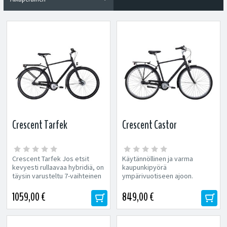
Crescent Tarfek
Crescent Castor
Crescent Tarfek Jos etsit
Käytännöllinen ja varma
kevyesti rullaavaa hybridiä, on
kaupunkipyörä
täysin varusteltu 7-vaihteinen
ympärivuotiseen ajoon.
Tarfek valintasi....
Varustelu: Lokasuojat
Seisontajalka Tavarateline
1059,00 €
849,00 €
Kiinteä...