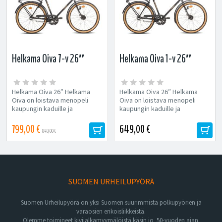
Helkama Oiva 7-v 26″
Helkama Oiva 1-v 26″
Helkama Oiva 26″ Helkama
Helkama Oiva 26″ Helkama
Oiva on loistava menopeli
Oiva on loistava menopeli
kaupungin kaduille ja
kaupungin kaduille ja
rauhallisille sunnuntaiajeluille.
rauhallisille sunnuntaiajeluille.
Teräsrunkoisessa...
Teräsrunkoisessa...
799,00 €
649,00 €
849,00 €
SUOMEN URHEILUPYÖRÄ
Suomen Urheilupyörä on yksi Suomen suurimmista polkupyörien ja
varaosien erikoisliikkeistä.
Olemme toimineet kivijalkamyymälöistä käsin jo 50-vuoden ajan.