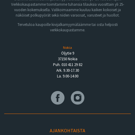
Verkkokaupastamme toimitamme tuhansia tilauksia vuosittain yli 25-
vuoden kokemuksella. Valikoimaamme kuuluu kaiken kokoiset ja
näköiset polkupyörät sekä niiden varaosat, varusteet ja huollot.
Tervetuloa kaupoille kivijalkamyymäläämme tai osta helposti
verkkokaupastamme.
Nokia
Öljytie 9
37150 Nokia
Puh. 010 411 29 82
Ark. 9.30-17.30
La. 9.00-14.00
AJANKOHTAISTA