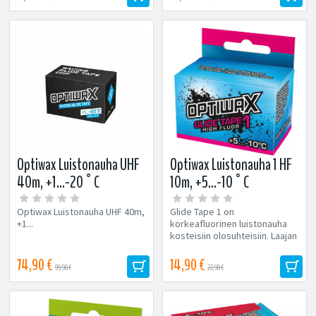
Optiwax Luistonauha UHF
Optiwax Luistonauha 1 HF
40m, +1...-20°C
10m, +5...-10°C
Optiwax Luistonauha UHF 40m,
Glide Tape 1 on
+1...
korkeafluorinen luistonauha
kosteisiin olosuhteisiin. Laajan
toiminta-alueen ja hyvän lian
hylkimiskyvyn...
74,90 €
14,90 €
99,90 €
22,90 €