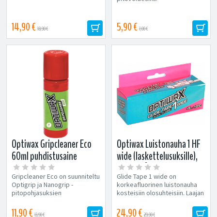
14,90 €
5,90 €
18,90 €
7,00 €
Optiwax Gripcleaner Eco
Optiwax Luistonauha 1 HF
60ml puhdistusaine
wide (laskettelusuksille),
+5...-10°C
Gripcleaner Eco on suunniteltu
Glide Tape 1 wide on
Optigrip ja Nanogrip -
korkeafluorinen luistonauha
pitopohjasuksien
kosteisiin olosuhteisiin. Laajan
tehokkaaseen puhdistukseen.
toiminta-alueen ja hyvän lian...
Gripcleaner...
11,90 €
24,90 €
13,90 €
29,90 €