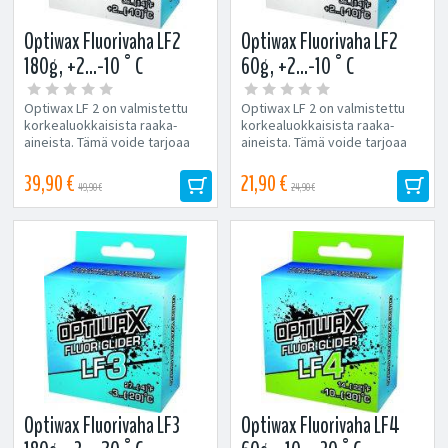
Optiwax Fluorivaha LF2
Optiwax Fluorivaha LF2
180g, +2...-10°C
60g, +2...-10°C
Optiwax LF 2 on valmistettu
Optiwax LF 2 on valmistettu
korkealuokkaisista raaka-
korkealuokkaisista raaka-
aineista. Tämä voide tarjoaa
aineista. Tämä voide tarjoaa
hyvän pohjan kaikenlaisille...
hyvän pohjan kaikenlaisille...
39,90 €
21,90 €
49,90 €
24,90 €
Optiwax Fluorivaha LF3
Optiwax Fluorivaha LF4