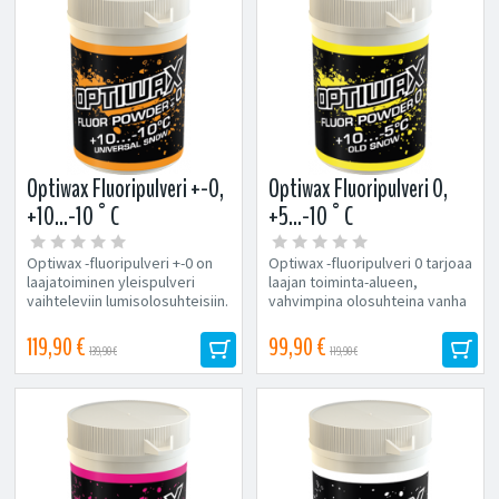
Optiwax Fluoripulveri +-0,
Optiwax Fluoripulveri 0,
+10...-10°C
+5...-10°C
Optiwax -fluoripulveri +-0 on
Optiwax -fluoripulveri 0 tarjoaa
laajatoiminen yleispulveri
laajan toiminta-alueen,
vaihteleviin lumisolosuhteisiin.
vahvimpina olosuhteina vanha
Optiwax -fluoripulverit...
lumi sekä korkea
kosteuspitoisuus....
119,90 €
99,90 €
139,90 €
119,90 €