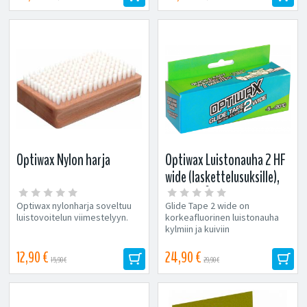
Optiwax Nylon harja
Optiwax Luistonauha 2 HF
wide (laskettelusuksille),
-5...-20°C
Optiwax nylonharja soveltuu
Glide Tape 2 wide on
luistovoitelun viimestelyyn.
korkeafluorinen luistonauha
kylmiin ja kuiviin
lumiolosuhteisiin
laskettelusuksille. Optiwaxin...
12,90 €
24,90 €
15,90 €
29,90 €