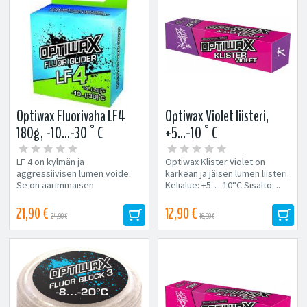
Optiwax Fluorivaha LF4
Optiwax Violet liisteri,
180g, -10...-30°C
+5...-10°C
LF 4 on kylmän ja
Optiwax Klister Violet on
aggressiivisen lumen voide.
karkean ja jäisen lumen liisteri.
Se on äärimmäisen
Kelialue: +5…-10°C Sisältö:...
kulutuskestävä ja nopea...
21,90 €
12,90 €
24,90 €
16,90 €