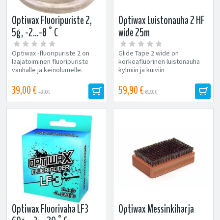
Optiwax Fluoripuriste 2,
Optiwax Luistonauha 2 HF
5g, -2...-8°C
wide 25m
(laskettelusuksille),
Optiwax -fluoripuriste 2 on
Glide Tape 2 wide on
-5...-20°C
laajatoiminen fluoripuriste
korkeafluorinen luistonauha
vanhalle ja keinolumelle.
kylmiin ja kuiviin
Optiwax -fluoripuristeita
lumiolosuhteisiin
voidaan...
laskettelusuksille. Optiwaxin...
39,00 €
59,90 €
49,90 €
69,90 €
Optiwax Fluorivaha LF3
Optiwax Messinkiharja