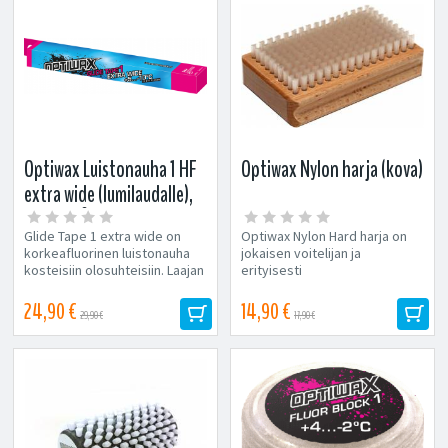
Optiwax Luistonauha 1 HF
Optiwax Nylon harja (kova)
extra wide (lumilaudalle),
+5...-10°C
Glide Tape 1 extra wide on
Optiwax Nylon Hard harja on
korkeafluorinen luistonauha
jokaisen voitelijan ja
kosteisiin olosuhteisiin. Laajan
erityisesti
toiminta-alueen ja hyvän...
luistonauhavoitelijan
vakiovaruste. Kovan Nylon
24,90 €
14,90 €
29,90 €
17,90 €
jouhen...