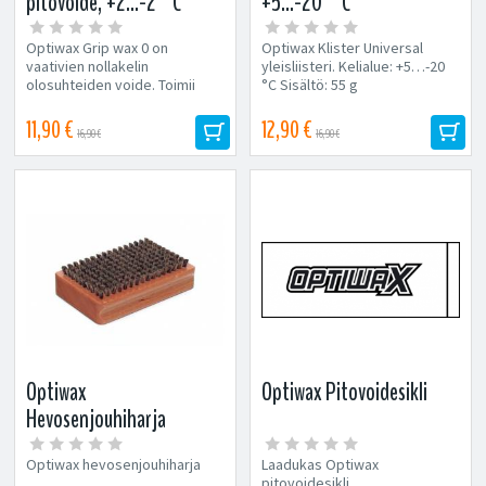
pitovoide, +2...-2°C
+5...-20 °C
Optiwax Grip wax 0 on
Optiwax Klister Universal
vaativien nollakelin
yleisliisteri. Kelialue: +5…-20
olosuhteiden voide. Toimii
°C Sisältö: 55 g
usein vaihtoehtona liisterille.
Kelialue:...
11,90 €
12,90 €
16,90 €
16,90 €
Optiwax
Optiwax Pitovoidesikli
Hevosenjouhiharja
Optiwax hevosenjouhiharja
Laadukas Optiwax
pitovoidesikli.