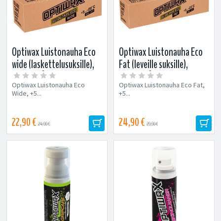
Optiwax Luistonauha Eco
Optiwax Luistonauha Eco
wide (laskettelusuksille),
Fat (leveille suksille),
+5...-20°C
+5...-20°C
Optiwax Luistonauha Eco
Optiwax Luistonauha Eco Fat,
Wide, +5...
+5...
22,90 €
24,90 €
24,90 €
29,90 €