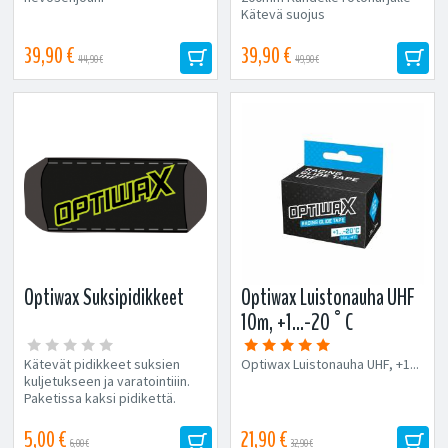
Kätevä suojus
39,90 €
39,90 €
44,90 €
49,90 €
Optiwax Suksipidikkeet
Optiwax Luistonauha UHF
10m, +1...-20°C
Kätevät pidikkeet suksien
Optiwax Luistonauha UHF, +1...
kuljetukseen ja varatointiiin.
Paketissa kaksi pidikettä.
5,00 €
21,90 €
6,00 €
32,90 €