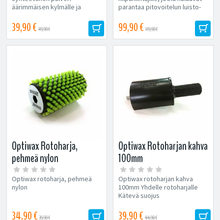
äärimmäisen kylmälle ja
parantaa pitovoitelun luisto-
aggressiiviselle lumelle....
ominaisuuksia. Optiwax...
39,90 €
99,90 €
49,90 €
119,90 €
Optiwax Rotoharja,
Optiwax Rotoharjan kahva
pehmeä nylon
100mm
Optiwax rotoharja, pehmeä
Optiwax rotoharjan kahva
nylon
100mm Yhdelle rotoharjalle
Kätevä suojus
34,90 €
39,90 €
39,90 €
44,90 €