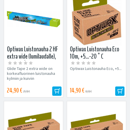
Optiwax Luistonauha 2 HF
Optiwax Luistonauha Eco
extra wide (lumilaudalle),
10m, +5...-20°C
-5...-20°C
Glide Tape 2 extra wide on
Optiwax Luistonauha Eco, +5...
korkeafluorinen luistonauha
kylmiin ja kuiviin
lumiolosuhteisiin lumilaudalle.
Optiwaxin...
24,90 €
14,90 €
29,90 €
18,90 €