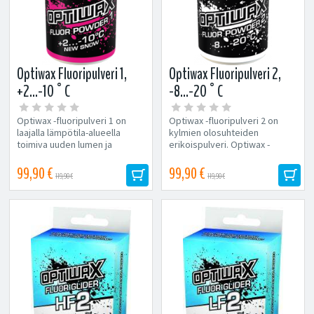
Optiwax Fluoripulveri 1,
Optiwax Fluoripulveri 2,
+2...-10°C
-8...-20°C
Optiwax -fluoripulveri 1 on
Optiwax -fluoripulveri 2 on
laajalla lämpötila-alueella
kylmien olosuhteiden
toimiva uuden lumen ja
erikoispulveri. Optiwax -
lumisateen pulveri. Optiwax...
fluoripulverit on kehitetty
kilpahiihtoon....
99,90 €
99,90 €
119,90 €
119,90 €