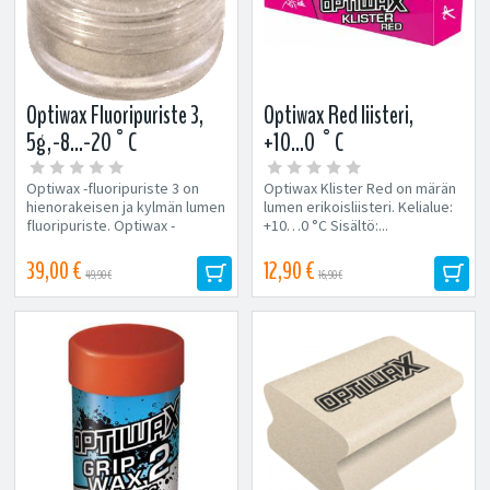
Optiwax Fluoripuriste 3,
Optiwax Red liisteri,
5g,-8...-20°C
+10...0 °C
Optiwax -fluoripuriste 3 on
Optiwax Klister Red on märän
hienorakeisen ja kylmän lumen
lumen erikoisliisteri. Kelialue:
fluoripuriste. Optiwax -
+10…0 °C Sisältö:...
fluoripuristeita voidaan
käyttää...
39,00 €
12,90 €
49,90 €
16,90 €