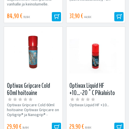
vanhalle ja keinolumelle.
Optiwax -fluoripuristeita
voidaan...
84,90 €
37,90 €
99,90 €
44,90 €
Optiwax Gripcare Cold
Optiwax Liquid HF
60ml hoitoaine
+10...-20°C Pikaluisto
Optiwax Gripcare Cold 60ml
Optiwax Liquid HF +10...
hoitoaine Optiwax Gripcare on
Optigrip® ja Nanogrip® -
pitopohjasuksille tarkoitettu...
29,90 €
29,90 €
36,90 €
39,90 €