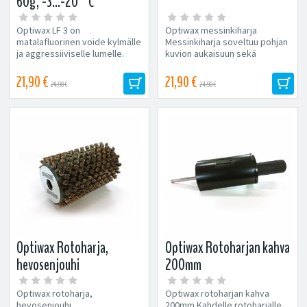
60g, -3...-20°C
Optiwax LF 3 on
Optiwax messinkiharja
matalafluorinen voide kylmälle
Messinkiharja soveltuu pohjan
ja aggressiiviselle lumelle.
kuvion aukaisuun sekä
Voide on äärimmäisen...
luistopintojen puhdistukseen.
21,90 €
21,90 €
24,90 €
24,90 €
Optiwax Rotoharja,
Optiwax Rotoharjan kahva
hevosenjouhi
200mm
Optiwax rotoharja,
Optiwax rotoharjan kahva
hevosenjouhi
200mm Kahdelle rotoharjalle