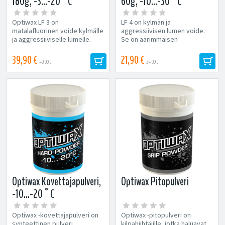
180g, -3...-20°C
60g, -10...-30°C
Optiwax LF 3 on
LF 4 on kylmän ja
matalafluorinen voide kylmälle
aggressiivisen lumen voide.
ja aggressiiviselle lumelle.
Se on äärimmäisen
Voide on äärimmäisen...
kulutuskestävä ja nopea...
39,90 €
21,90 €
49,90 €
24,90 €
Optiwax Kovettajapulveri,
Optiwax Pitopulveri
-10...-20°C
Optiwax -kovettajapulveri on
Optiwax -pitopulveri on
synteettinen pulveri
kilpahiihtäjille, jotka haluavat