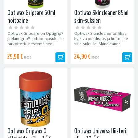
Optiwax Gripcare 60ml
Optiwax Skincleaner 85ml
hoitoaine
skin-suksien
puhdistusaine
Optiwax Gripcare on Optigrip®
Optiwax Skincleaner on likaa
ja Nanogrip® -pitopohjasuksille
hylkivä puhdistus ja hoitoaine
tarkoitettu nestemäinen
skin-suksille. Skincleaner
hoitoaine. Se sisältää...
puhdistaa tehokkaasti skin...
29,90 €
24,90 €
36,90 €
29,90 €
Optiwax Gripwax 0
Optiwax Universal liisteri,