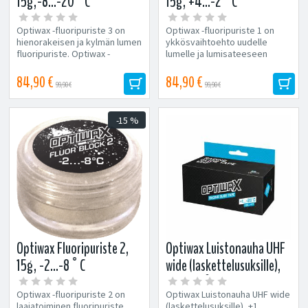
15g,-8...-20°C
15g, +4...-2°C
Optiwax -fluoripuriste 3 on
Optiwax -fluoripuriste 1 on
hienorakeisen ja kylmän lumen
ykkösvaihtoehto uudelle
fluoripuriste. Optiwax -
lumelle ja lumisateeseen
fluoripuristeita voidaan
lämpötilan ollessa “nollan...
käyttää...
84,90 €
84,90 €
99,90 €
99,90 €
-15 %
Optiwax Fluoripuriste 2,
Optiwax Luistonauha UHF
15g, -2...-8°C
wide (laskettelusuksille),
+1...-20°C
Optiwax -fluoripuriste 2 on
Optiwax Luistonauha UHF wide
laajatoiminen fluoripuriste
(laskettelusuksille), +1...