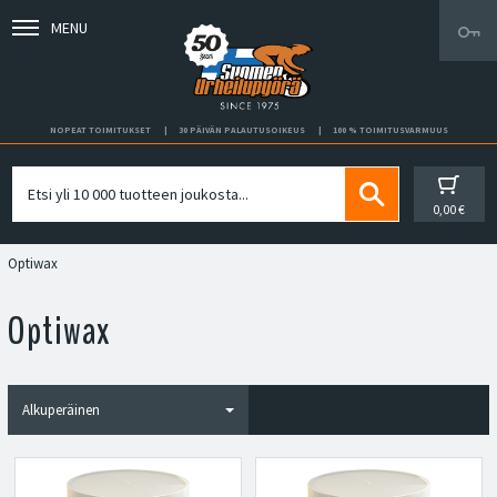
MENU
NOPEAT TOIMITUKSET
30 PÄIVÄN PALAUTUSOIKEUS
100 % TOIMITUSVARMUUS
0,00 €
Optiwax
Optiwax