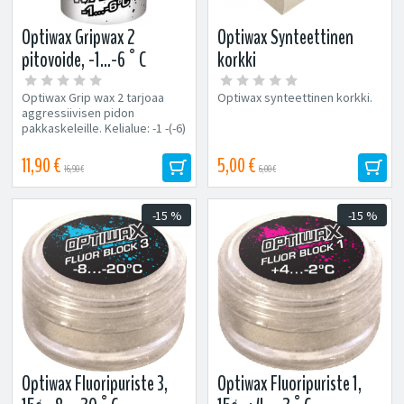
Optiwax Gripwax 2
Optiwax Synteettinen
pitovoide, -1...-6°C
korkki
Optiwax Grip wax 2 tarjoaa
Optiwax synteettinen korkki.
aggressiivisen pidon
pakkaskeleille. Kelialue: -1 -(-6)
°C Sisältö: 45 g
11,90 €
5,00 €
16,90 €
6,00 €
-15 %
-15 %
Optiwax Fluoripuriste 3,
Optiwax Fluoripuriste 1,