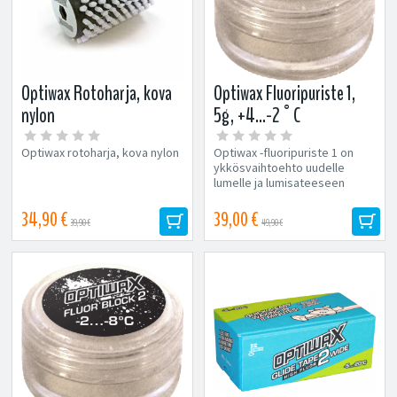
Optiwax Rotoharja, kova
Optiwax Fluoripuriste 1,
nylon
5g, +4...-2°C
Optiwax rotoharja, kova nylon
Optiwax -fluoripuriste 1 on
ykkösvaihtoehto uudelle
lumelle ja lumisateeseen
lämpötilan ollessa “nollan...
34,90 €
39,00 €
39,90 €
49,90 €