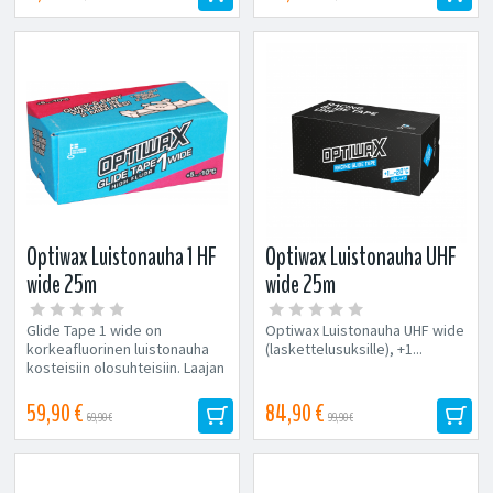
Optiwax Luistonauha 1 HF
Optiwax Luistonauha UHF
wide 25m
wide 25m
(laskettelusuksille),
(laskettelusuksille),
Glide Tape 1 wide on
Optiwax Luistonauha UHF wide
+5...-10°C
+1...-20°C
korkeafluorinen luistonauha
(laskettelusuksille), +1...
kosteisiin olosuhteisiin. Laajan
toiminta-alueen ja hyvän lian...
59,90 €
84,90 €
69,90 €
99,90 €