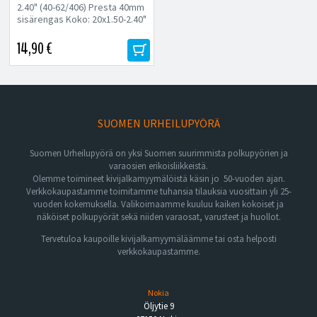
sisärengas
2.40" (40-62/406) Presta 40mm
sisärengas Koko: 20x1.50-2.40"
(40-62/406) Venttiili:...
14,90 €
SUOMEN URHEILUPYÖRÄ
Suomen Urheilupyörä on yksi Suomen suurimmista polkupyörien ja
varaosien erikoisliikkeistä.
Olemme toimineet kivijalkamyymälöistä käsin jo 50-vuoden ajan.
Verkkokaupastamme toimitamme tuhansia tilauksia vuosittain yli 25-
vuoden kokemuksella. Valikoimaamme kuuluu kaiken kokoiset ja
näköiset polkupyörät sekä niiden varaosat, varusteet ja huollot.
Tervetuloa kaupoille kivijalkamyymäläämme tai osta helposti
verkkokaupastamme.
Nokia
Öljytie 9