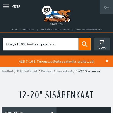
MENU
NOPEAT TOIMITUKSET
30 PÄIVÄN PALAUTUSOIKEUS
100 % TOIMITUSVARMUUS
0,00 €
ALE! 7.-16.8. Tarjoustuotteita saatavilla rajoitetusti.
Tuotteet
KULUVAT OSAT
Renkaat
Sisärenkaat
12-20" Sisärenkaat
12-20" SISÄRENKAAT