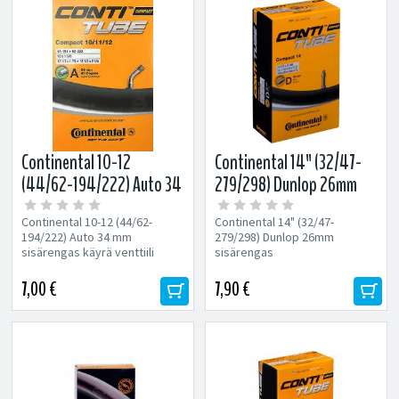
Continental 10-12
Continental 14" (32/47-
(44/62-194/222) Auto 34
279/298) Dunlop 26mm
mm sisärengas käyrä
sisärengas
Continental 10-12 (44/62-
Continental 14" (32/47-
venttiili
194/222) Auto 34 mm
279/298) Dunlop 26mm
sisärengas käyrä venttiili
sisärengas
7,00 €
7,90 €