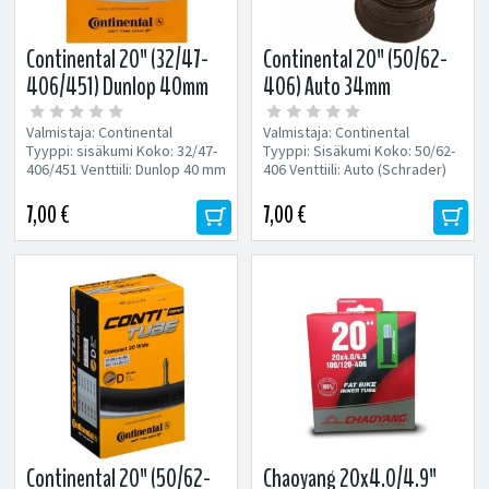
Continental 20" (32/47-
Continental 20" (50/62-
406/451) Dunlop 40mm
406) Auto 34mm
sisärengas
sisärengas
Valmistaja: Continental
Valmistaja: Continental
Tyyppi: sisäkumi Koko: 32/47-
Tyyppi: Sisäkumi Koko: 50/62-
406/451 Venttiili: Dunlop 40 mm
406 Venttiili: Auto (Schrader)
34 mm
7,00 €
7,00 €
Continental 20" (50/62-
Chaoyang 20x4.0/4.9"