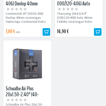
406) Dunlop 40mm
(100/120-406) Auto
sisärengas
48mm Fatbike sisärengas
Continental 20" (50/62-406)
Chaoyang 20x4.0/4.9"
Dunlop 40mm sisärengas
(100/120-406) Auto 48mm
Valmistaja: Continental Koko:
Fatbike sisärengas Koko:
50/62-406
100/120-406 Venttiili:
Venttiili: Dunlopventtiili...
Autonventtiili 48mm
7,00 €
14,90 €
8,99 €
Schwalbe Air Plus
20x1.50-2.40" (40-
62/406) Presta 40mm
Schwalbe Air Plus 20x1.50-