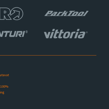
sutavat
s 100%
ting