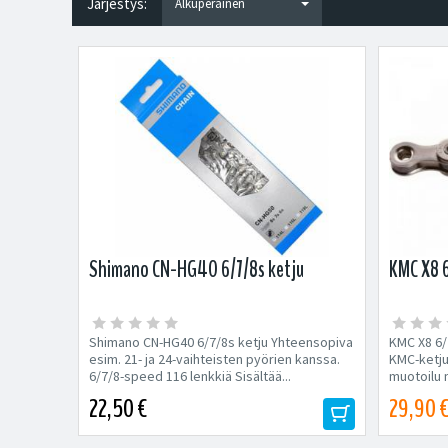
Järjestys:
Shimano CN-HG40 6/7/8s ketju
KMC X8 6
Shimano CN-HG40 6/7/8s ketju Yhteensopiva
KMC X8 6/
esim. 21- ja 24-vaihteisten pyörien kanssa.
KMC-ketju 
6/7/8-speed 116 lenkkiä Sisältää...
muotoilu 
22,50 €
29,90 