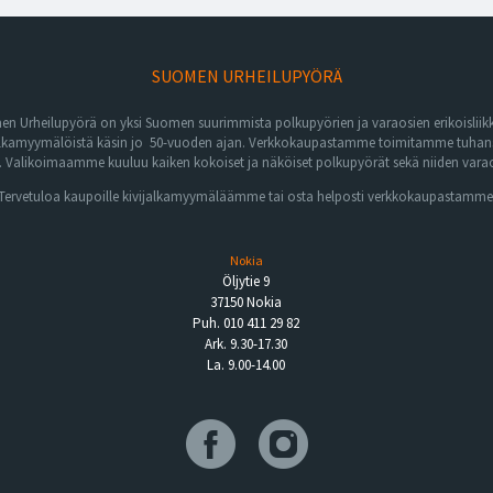
SUOMEN URHEILUPYÖRÄ
n Urheilupyörä on yksi Suomen suurimmista polkupyörien ja varaosien erikoisliikk
lkamyymälöistä käsin jo 50-vuoden ajan. Verkkokaupastamme toimitamme tuhansia 
Valikoimaamme kuuluu kaiken kokoiset ja näköiset polkupyörät sekä niiden varaos
Tervetuloa kaupoille kivijalkamyymäläämme tai osta helposti verkkokaupastamme
Nokia
Öljytie 9
37150 Nokia
Puh. 010 411 29 82
Ark. 9.30-17.30
La. 9.00-14.00