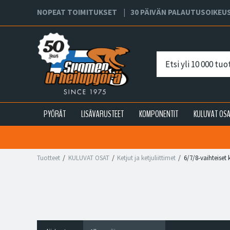
NOPEAT TOIMITUKSET
30 PÄIVÄN PALAUTUSOIKEU
PYÖRÄT
LISÄVARUSTEET
KOMPONENTIT
KULUVAT OS
Tuotteet
KULUVAT OSAT
Ketjut ja ketjuliittimet
6/7/8-vaihteiset 