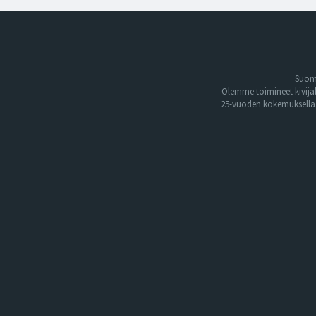
Suome
Olemme toimineet kivija
25-vuoden kokemuksella. 