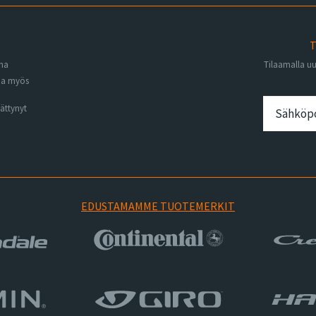
T
ena
Tilaamalla u
na myös
ättynyt
EDUSTAMAMME TUOTEMERKIT