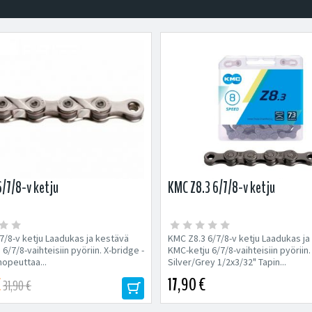
/7/8-v ketju
KMC Z8.3 6/7/8-v ketju
7/8-v ketju Laadukas ja kestävä
KMC Z8.3 6/7/8-v ketju Laadukas ja
6/7/8-vaihteisiin pyöriin. X-bridge -
KMC-ketju 6/7/8-vaihteisiin pyöriin. 
nopeuttaa...
Silver/Grey 1/2x3/32" Tapin...
€
17,90 €
31,90 €