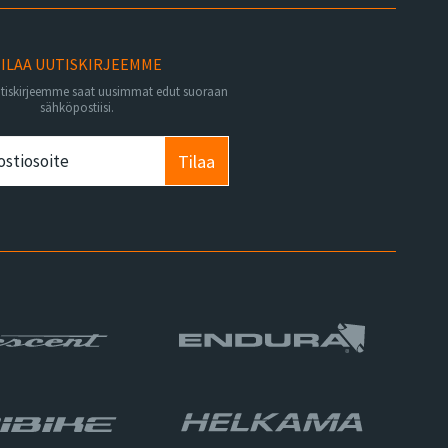
ILAA UUTISKIRJEEMME
utiskirjeemme saat uusimmat edut suoraan
sähköpostiisi.
Tilaa