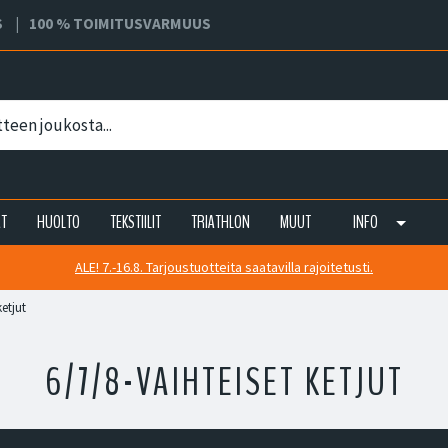
S
100 % TOIMITUSVARMUUS
AT
HUOLTO
TEKSTIILIT
TRIATHLON
MUUT
INFO
ALE! 7.-16.8. Tarjoustuotteita saatavilla rajoitetusti.
ketjut
6/7/8-VAIHTEISET KETJUT