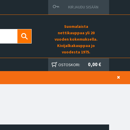
KIRJAUDU SISÄÄN
Suomalaista
nettikauppaa yli 20
vuoden kokemuksella.
Kivijalkakauppaa jo
vuodesta 1975.
0,00 €
OSTOSKORI: