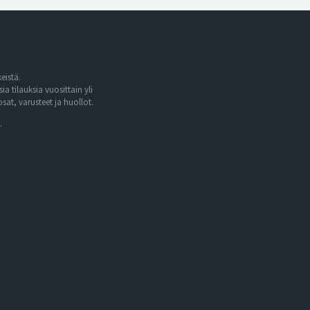
eistä.
tilauksia vuosittain yli
at, varusteet ja huollot.
.