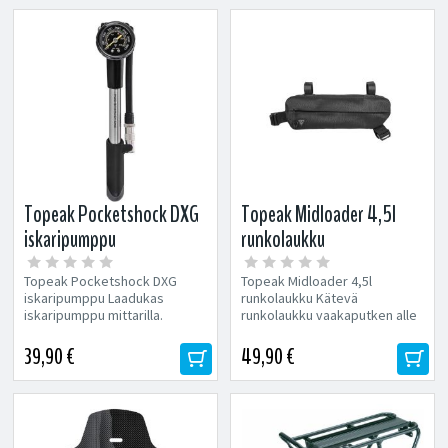
Topeak Pocketshock DXG
Topeak Midloader 4,5l
iskaripumppu
runkolaukku
Topeak Pocketshock DXG
Topeak Midloader 4,5l
iskaripumppu Laadukas
runkolaukku Kätevä
iskaripumppu mittarilla.
runkolaukku vaakaputken alle
Pressure-Rite suulake estää
joka sopii useimpiin runkoihin.
vuodot...
Runkolaukussa...
39,90 €
49,90 €