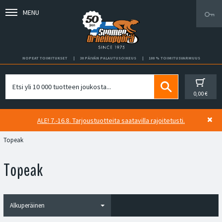
MENU
NOPEAT TOIMITUKSET
30 PÄIVÄN PALAUTUSOIKEUS
100 % TOIMITUSVARMUUS
0,00 €
ALE! 7.-16.8. Tarjoustuotteita saatavilla rajoitetusti.
Topeak
Topeak