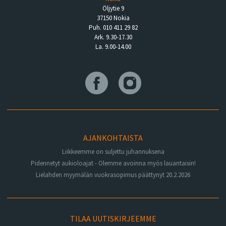
Öljytie 9
37150 Nokia
Puh. 010 411 29 82
Ark. 9.30-17.30
La. 9.00-14.00
AJANKOHTAISTA
Liikkeemme on suljettu juhannuksena
Pidennetyt aukioloajat - Olemme avoinna myös lauantaisin!
Lielahden myymälän vuokrasopimus päättynyt 20.2.2026
TILAA UUTISKIRJEEMME