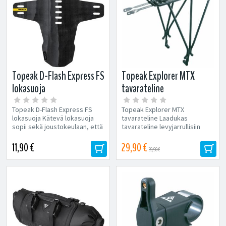
Topeak D-Flash Express FS
Topeak Explorer MTX
lokasuoja
tavarateline
Topeak D-Flash Express FS
Topeak Explorer MTX
lokasuoja Kätevä lokasuoja
tavarateline Laadukas
sopii sekä joustokeulaan, että
tavarateline levyjarrullisiin
etuhaarukkaan. Helppo...
pyöriin. Max. kantavuus 25kg.
Säädettävissä...
11,90 €
29,90 €
39,90 €