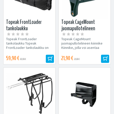
Topeak FrontLoader
Topeak CageMount
tankolaukku
juomapullotelineen
kiinnike
Topeak FrontLoader
Topeak CageMount
tankolaukku Topeak
juomapullotelineen kiinnike
FrontLoader tankolaukku on
Kiinnike, jolla voi asentaa
sekä tyylikäs, että kätevä....
pullotelineen esim.
ohjaustankoon, istuinkannattimeen.
59,90 €
21,90 €
69,90 €
27,00 €