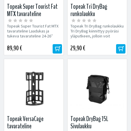
Topeak Super Tourist Fat
Topeak Tri DryBag
MTX tavarateline
runkolaukku
Topeak Super Tourist Fat MTX
Topeak Tri DryBag runkolaukku
tavarateline Laadukas ja
Tri DryBag kiinnittyy pyöräsi
tukeva tavarateline 24-26″
yläputkeen, jolloin voit
läskipyöriin. Tukeva...
helposti ja nopeasti...
89,90 €
29,90 €
Topeak VersaCage
Topeak DryBag 15L
tavarateline
Sivulaukku