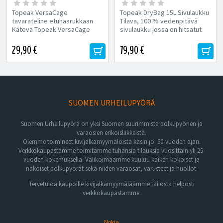
etuhaarukkaan
Topeak VersaCage
Topeak DryBag 15L Sivulaukku
tavarateline etuhaarukkaan
Tilava, 100 % vedenpitävä
Kätevä Topeak VersaCage
sivulaukku jossa on hitsatut
tavarateline etuhaarukan
saumat ja rullattava...
sivulle esim....
29,90 €
79,90 €
SUOMEN URHEILUPYÖRÄ
Suomen Urheilupyörä on yksi Suomen suurimmista polkupyörien ja
varaosien erikoisliikkeistä.
Olemme toimineet kivijalkamyymälöistä käsin jo 50-vuoden ajan.
Verkkokaupastamme toimitamme tuhansia tilauksia vuosittain yli 25-
vuoden kokemuksella. Valikoimaamme kuuluu kaiken kokoiset ja
näköiset polkupyörät sekä niiden varaosat, varusteet ja huollot.
Tervetuloa kaupoille kivijalkamyymäläämme tai osta helposti
verkkokaupastamme.
Nokia