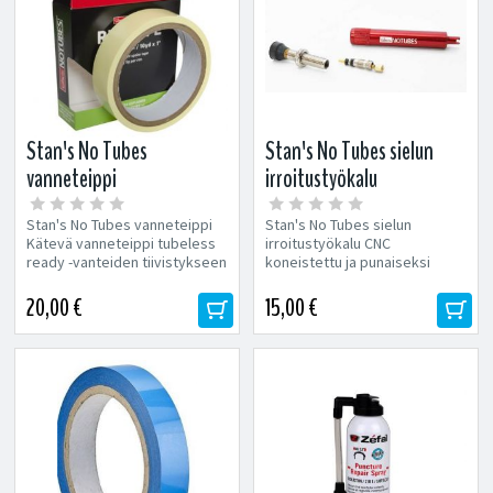
Stan's No Tubes
Stan's No Tubes sielun
vanneteippi
irroitustyökalu
Stan's No Tubes vanneteippi
Stan's No Tubes sielun
Kätevä vanneteippi tubeless
irroitustyökalu CNC
ready -vanteiden tiivistykseen
koneistettu ja punaiseksi
tai muihin vanteisiin...
anodisoitu työkalu, jolla saa
irroitettua...
20,00 €
15,00 €