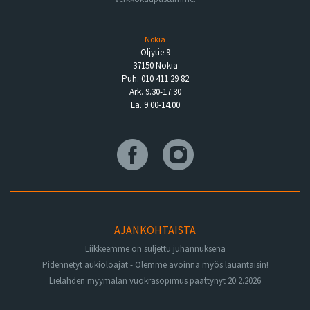
Nokia
Öljytie 9
37150 Nokia
Puh. 010 411 29 82
Ark. 9.30-17.30
La. 9.00-14.00
AJANKOHTAISTA
Liikkeemme on suljettu juhannuksena
Pidennetyt aukioloajat - Olemme avoinna myös lauantaisin!
Lielahden myymälän vuokrasopimus päättynyt 20.2.2026