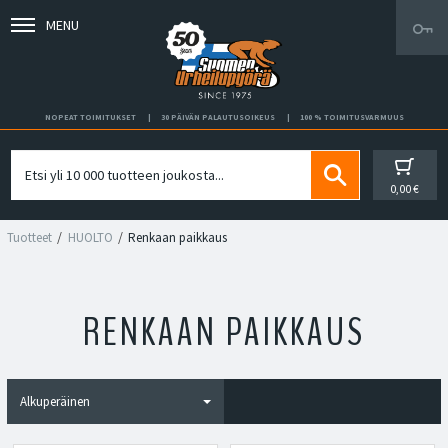
MENU
NOPEAT TOIMITUKSET
30 PÄIVÄN PALAUTUSOIKEUS
100 % TOIMITUSVARMUUS
0,00 €
Tuotteet
HUOLTO
Renkaan paikkaus
RENKAAN PAIKKAUS