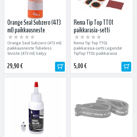
Orange Seal Subzero (473
Rema Tip Top TT01
ml) paikkausneste
paikkarasia-setti
Orange Seal Subzero (473 ml)
Rema Tip Top TT01
paikkausneste Tubeless
paikkarasia-setti Legenda!
tiiviste (473 ml) Säilyy
TipTop TT01-paikkarasia
toimintakykyisenä renkaassa...
Sisältää: 4 x 25 mm paikka 1...
29,90 €
5,00 €