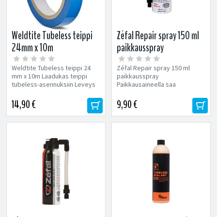
Weldtite Tubeless teippi
Zéfal Repair spray 150 ml
24mm x 10m
paikkausspray
Weldtite Tubeless teippi 24
Zéfal Repair spray 150 ml
mm x 10m Laadukas teippi
paikkausspray
tubeless-asennuksiin Leveys
Paikkausaineella saa
24 mm Pituus 10 m
rengasrikon kuntoon
ilman, että rengasta...
14,90 €
9,90 €