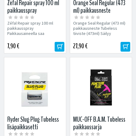
Zéfal Repair spray 100 ml
Orange Seal Regular (473
paikkausspray
ml) paikkausneste
Zéfal Repair spray 100 ml
Orange Seal Regular (473 ml)
paikkausspray
paikkausneste Tubeless
Paikkausaineella saa
tiiviste (473ml) Säilyy
rengasrikon kuntoon
toimintakykyisenä renkaassa...
ilman, että rengasta...
7,90 €
27,90 €
Ryder Slug Plug Tubeless
MUC-OFF B.A.M. Tubeless
lisäpaikkasetti
paikkaussarja