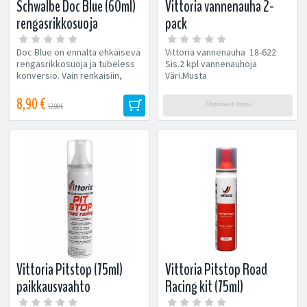
Schwalbe Doc Blue (60ml)
Vittoria vannenauha 2-
rengasrikkosuoja
pack
Doc Blue on ennalta ehkäisevä
Vittoria vannenauha 18-622
rengasrikkosuoja ja tubeless
Sis.2 kpl vannenauhoja
konversio. Vain renkaisiin,
Väri.Musta
joissa on vaihdettava...
8,90 €
Tilapäisesti loppu
12,00 €
Vittoria Pitstop (75ml)
Vittoria Pitstop Road
paikkausvaahto
Racing kit (75ml)
paikkausvaahto