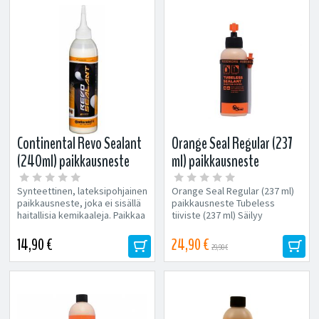
Continental Revo Sealant
Orange Seal Regular (237
(240ml) paikkausneste
ml) paikkausneste
(sisältää ruiskun)
Synteettinen, lateksipohjainen
Orange Seal Regular (237 ml)
paikkausneste, joka ei sisällä
paikkausneste Tubeless
haitallisia kemikaaleja. Paikkaa
tiiviste (237 ml) Säilyy
pieniä...
toimintakykyisenä renkaassa...
14,90 €
24,90 €
29,90 €