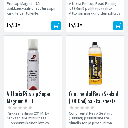
Pitstop Magnum 75ml
Vittoria Pitstop Road Racing
paikkausvaahto. Suutin sopii
kit (75ml) paikkausvaahto
kaikille venttiileille.
Vittorian markkinoiden johtava
korjaus- ja täyttöpatruuna....
15,90 €
15,90 €
Vittoria Pitstop Super
Continental Revo Sealant
Magnum MTB
(1000ml) paikkausneste
paikkausvaahto
Paikkaa ja ilmaa 29" MTB-
Continental Revo Sealant
renkaan alle minuutissa!
(1000ml) paikkausneste
Luonnonmukainen lateksi
Alumiiniton ja proteiiniton
peittää ja paikkaa...
Continental Revo Sealant. Kun