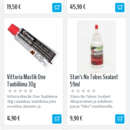
tehdään...
19,50 €
45,90 €
Vittoria Mastik One
Stan's No Tubes Sealant
Tuubiliima 30g
59ml
Vittoria Mastik One Tuubiliima
Stans No Tubes Sealant
30g Laadukas tuubiliima joka
Alkuperäinen ja edelleen
soveltuu alumiini- ja
paras "litku" markkinoilla.
hiilikuituvanteille. 30g Sopii...
Moninkertainen käyttöikä...
4,90 €
9,90 €