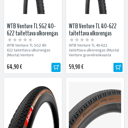
WTB Venture TL SG2 40-
WTB Venture TL 40-622
622 taitettava ulkorengas
taitettava ulkorengas
(Musta)
(Musta)
WTB Venture TL SG2 40-
WTB Venture TL 40-622
622 taitettava ulkorengas
taitettava ulkorengas (Musta)
(Musta) Venture
Venture gravelrenkaasta
gravelrenkaasta löytyy
löytyy rullaavuutta ja pitoa
rullaavuutta ja pitoa...
kaikenlaisille...
64,90 €
59,90 €