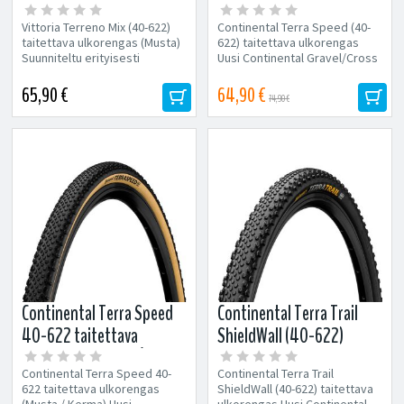
ulkorengas (Musta)
ulkorengas (Musta)
Vittoria Terreno Mix (40-622)
Continental Terra Speed (40-
taitettava ulkorengas (Musta)
622) taitettava ulkorengas
Suunniteltu erityisesti
Uusi Continental Gravel/Cross
vaihteleviin maastoihin
-rengas nopeaan ajoon! Malli:...
Loistava...
65,90 €
64,90 €
74,90 €
Continental Terra Speed
Continental Terra Trail
40-622 taitettava
ShieldWall (40-622)
ulkorengas (Musta /
taitettava ulkorengas
Continental Terra Speed 40-
Continental Terra Trail
Kerma)
622 taitettava ulkorengas
ShieldWall (40-622) taitettava
(Musta / Kerma) Uusi
ulkorengas Uusi Continental