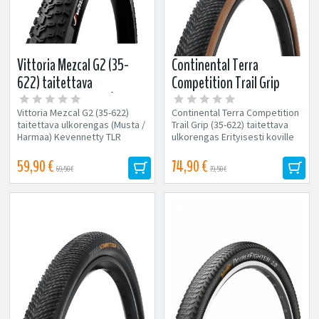
Vittoria Mezcal G2 (35-
Continental Terra
622) taitettava
Competition Trail Grip
ulkorengas (Musta /
(35-622) taitettava
Vittoria Mezcal G2 (35-622)
Continental Terra Competition
Harmaa)
ulkorengas
taitettava ulkorengas (Musta /
Trail Grip (35-622) taitettava
Harmaa) Kevennetty TLR
ulkorengas Erityisesti koville
Tubeless Ready versio
pinnoille suunniteltu...
Yhtenäinen...
59,90 €
74,90 €
69,50 €
79,50 €