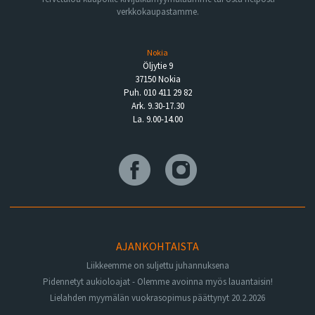
verkkokaupastamme.
Nokia
Öljytie 9
37150 Nokia
Puh. 010 411 29 82
Ark. 9.30-17.30
La. 9.00-14.00
AJANKOHTAISTA
Liikkeemme on suljettu juhannuksena
Pidennetyt aukioloajat - Olemme avoinna myös lauantaisin!
Lielahden myymälän vuokrasopimus päättynyt 20.2.2026