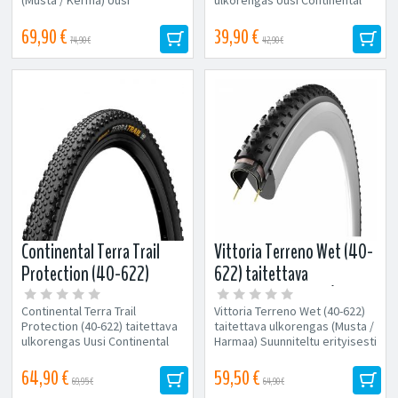
Continental Gravel / Cross -
Gravel/Cross -rengas! Malli:...
rengas nopeaan...
69,90 €
39,90 €
74,90 €
42,90 €
Continental Terra Trail
Vittoria Terreno Wet (40-
Protection (40-622)
622) taitettava
taitettava ulkorengas
ulkorengas (Musta /
Continental Terra Trail
Vittoria Terreno Wet (40-622)
Harmaa)
Protection (40-622) taitettava
taitettava ulkorengas (Musta /
ulkorengas Uusi Continental
Harmaa) Suunniteltu erityisesti
Gravel/Cross -rengas nopeaan
märälle kelille Loistava...
ajoon! Malli:...
64,90 €
59,50 €
69,95 €
64,90 €