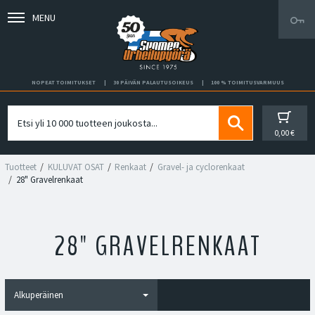
MENU
NOPEAT TOIMITUKSET
30 PÄIVÄN PALAUTUSOIKEUS
100 % TOIMITUSVARMUUS
0,00 €
Tuotteet
KULUVAT OSAT
Renkaat
Gravel- ja cyclorenkaat
28" Gravelrenkaat
28" GRAVELRENKAAT