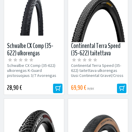
Schwalbe CX Comp (35-
Continental Terra Speed
622) ulkorengas
(35-622) taitettava
heijastinnauhalla
ulkorengas (Musta)
Schwalbe CX Comp (35-622)
Continental Terra Speed (35-
ulkorengas K-Guard
622) taitettava ulkorengas
pistosuojaus 3/7 Avorengas
Uusi Continental Gravel/Cross
(Reunalangalla) Koko: 35-622
-rengas nopeaan ajoon! Malli:...
Heijastinnauha...
28,90 €
69,90 €
74,90 €