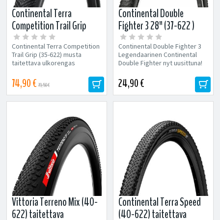
Continental Terra
Continental Double
Competition Trail Grip
Fighter 3 28" (37-622 )
(35-622) musta taitettava
ulkorengas
Continental Terra Competition
Continental Double Fighter 3
ulkorengas
Trail Grip (35-622) musta
Legendaarinen Continental
taitettava ulkorengas
Double Fighter nyt uusittuna!
Erityisesti koville pinnoille
Loistava valinta kaupunkiin...
suunniteltu...
74,90 €
24,90 €
79,50 €
Vittoria Terreno Mix (40-
Continental Terra Speed
622) taitettava
(40-622) taitettava