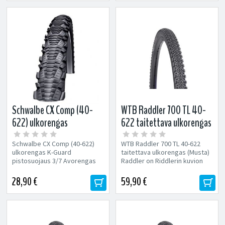
Schwalbe CX Comp (40-
WTB Raddler 700 TL 40-
622) ulkorengas
622 taitettava ulkorengas
(Musta)
Schwalbe CX Comp (40-622)
WTB Raddler 700 TL 40-622
ulkorengas K-Guard
taitettava ulkorengas (Musta)
pistosuojaus 3/7 Avorengas
Raddler on Riddlerin kuvion
(Reunalangalla) Koko: 40-622
pohjalta kehitetty
isompinappulainen...
28,90 €
59,90 €