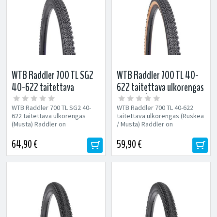
WTB Raddler 700 TL SG2
WTB Raddler 700 TL 40-
40-622 taitettava
622 taitettava ulkorengas
ulkorengas (Musta)
(Ruskea / Musta)
WTB Raddler 700 TL SG2 40-
WTB Raddler 700 TL 40-622
622 taitettava ulkorengas
taitettava ulkorengas (Ruskea
(Musta) Raddler on
/ Musta) Raddler on
Riddlerin kuvion pohjalta
Riddlerin kuvion pohjalta
kehitetty isompinappulainen...
kehitetty...
64,90 €
59,90 €