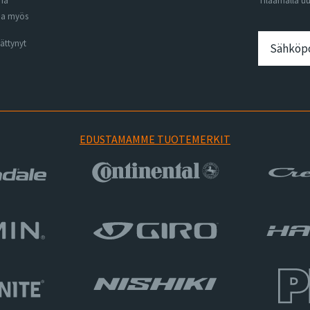
ena
Tilaamalla u
na myös
ättynyt
EDUSTAMAMME TUOTEMERKIT