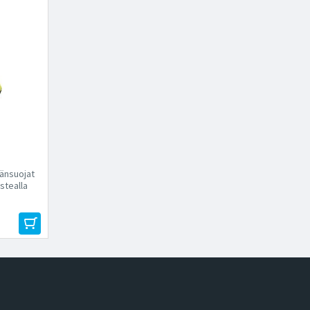
gänsuojat
stealla