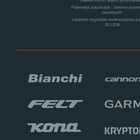
Liikkeemme on suljettu juhannuks
Pidennetyt aukioloajat - Olemme avoin
lauantaisin!
Lielahden myymälän vuokrasopimus pä
20.2.2026