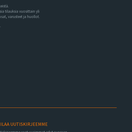
eistä.
tilauksia vuosittain yli
at, varusteet ja huollot.
.
ILAA UUTISKIRJEEMME