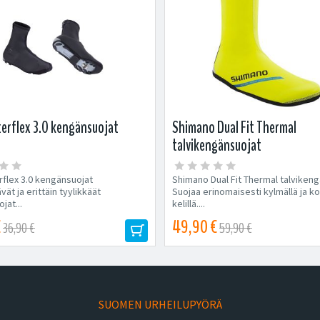
erflex 3.0 kengänsuojat
Shimano Dual Fit Thermal
talvikengänsuojat
flex 3.0 kengänsuojat
Shimano Dual Fit Thermal talviken
ät ja erittäin tyylikkäät
Suojaa erinomaisesti kylmällä ja ko
jat...
kelillä....
€
49,90 €
36,90 €
59,90 €
SUOMEN URHEILUPYÖRÄ