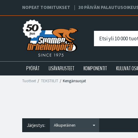
NOPEAT TOIMITUKSET
30 PÄIVÄN PALAUTUSOIKEU
PYÖRÄT
LISÄVARUSTEET
KOMPONENTIT
KULUVAT OS
Tuotteet
TEKSTIILIT
Kengänsuojat
Järjestys: