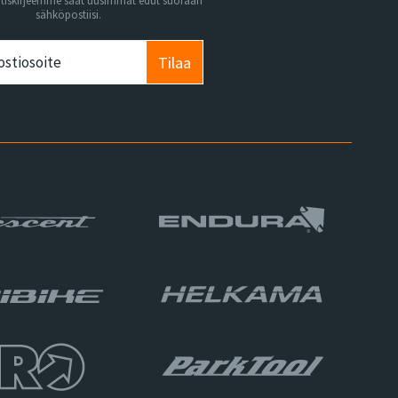
utiskirjeemme saat uusimmat edut suoraan
sähköpostiisi.
Tilaa