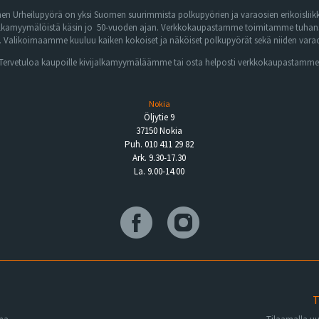
n Urheilupyörä on yksi Suomen suurimmista polkupyörien ja varaosien erikoisliikk
lkamyymälöistä käsin jo 50-vuoden ajan. Verkkokaupastamme toimitamme tuhansia 
Valikoimaamme kuuluu kaiken kokoiset ja näköiset polkupyörät sekä niiden varaos
Tervetuloa kaupoille kivijalkamyymäläämme tai osta helposti verkkokaupastamme
Nokia
Öljytie 9
37150 Nokia
Puh. 010 411 29 82
Ark. 9.30-17.30
La. 9.00-14.00
T