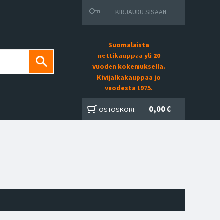
KIRJAUDU SISÄÄN
Suomalaista
nettikauppaa yli 20
vuoden kokemuksella.
Kivijalkakauppaa jo
vuodesta 1975.
0,00 €
OSTOSKORI: