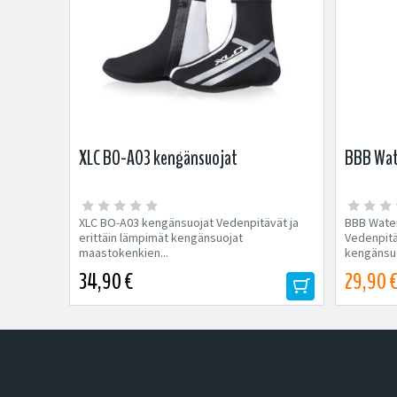
XLC BO-A03 kengänsuojat
BBB Wat
XLC BO-A03 kengänsuojat Vedenpitävät ja
BBB Water
erittäin lämpimät kengänsuojat
Vedenpitäv
maastokenkien...
kengänsuo
34,90 €
29,90 