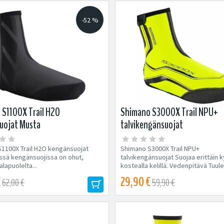
-52 %
 S1100X Trail H2O
Shimano S3000X Trail NPU+
uojat Musta
talvikengänsuojat
1100X Trail H2O kengänsuojat
Shimano S3000X Trail NPU+
ssä kengänsuojissa on ohut,
talvikengänsuojat Suojaa erittäin k
alapuolelta...
kostealla kelillä. Vedenpitävä Tuul
3mm...
€
29,90 €
62,00 €
59,90 €