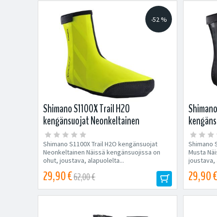
-52 %
Shimano S1100X Trail H2O
Shimano
kengänsuojat Neonkeltainen
kengäns
Shimano S1100X Trail H2O kengänsuojat
Shimano S
Neonkeltainen Näissä kengänsuojissa on
Musta Näi
ohut, joustava, alapuolelta...
joustava, 
29,90 €
29,90 
62,00 €