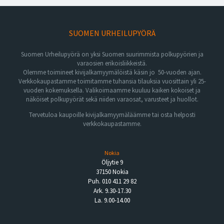
SUOMEN URHEILUPYÖRÄ
Suomen Urheilupyörä on yksi Suomen suurimmista polkupyörien ja
varaosien erikoisliikkeistä.
Olemme toimineet kivijalkamyymälöistä käsin jo 50-vuoden ajan.
Verkkokaupastamme toimitamme tuhansia tilauksia vuosittain yli 25-
vuoden kokemuksella. Valikoimaamme kuuluu kaiken kokoiset ja
näköiset polkupyörät sekä niiden varaosat, varusteet ja huollot.
Tervetuloa kaupoille kivijalkamyymäläämme tai osta helposti
verkkokaupastamme.
Nokia
Öljytie 9
37150 Nokia
Puh. 010 411 29 82
Ark. 9.30-17.30
La. 9.00-14.00