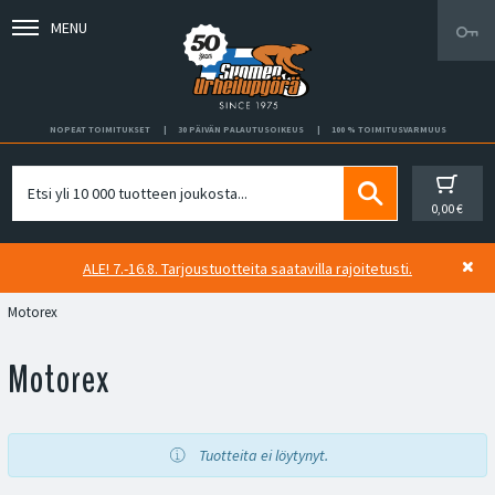
MENU
NOPEAT TOIMITUKSET
30 PÄIVÄN PALAUTUSOIKEUS
100 % TOIMITUSVARMUUS
0,00 €
ALE! 7.-16.8. Tarjoustuotteita saatavilla rajoitetusti.
Motorex
Motorex
Tuotteita ei löytynyt.