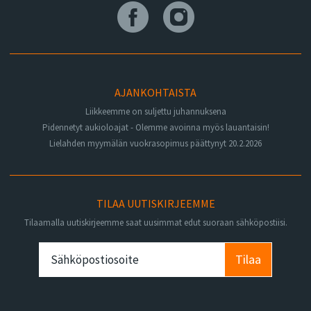
AJANKOHTAISTA
Liikkeemme on suljettu juhannuksena
Pidennetyt aukioloajat - Olemme avoinna myös lauantaisin!
Lielahden myymälän vuokrasopimus päättynyt 20.2.2026
TILAA UUTISKIRJEEMME
Tilaamalla uutiskirjeemme saat uusimmat edut suoraan sähköpostiisi.
Tilaa