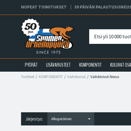
NOPEAT TOIMITUKSET
30 PÄIVÄN PALAUTUSOIKEU
PYÖRÄT
LISÄVARUSTEET
KOMPONENTIT
KULUVAT OS
Tuotteet
KOMPONENTIT
Vaihdevivut
Vaihdevivut Nexus
Järjestys: