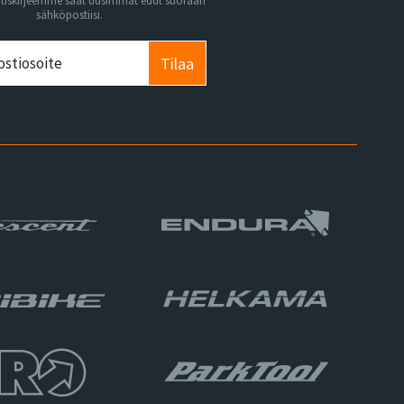
utiskirjeemme saat uusimmat edut suoraan
sähköpostiisi.
Tilaa