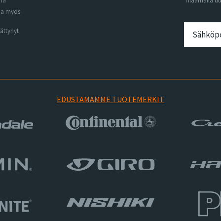
ena
Tilaamalla u
na myös
ättynyt
EDUSTAMAMME TUOTEMERKIT