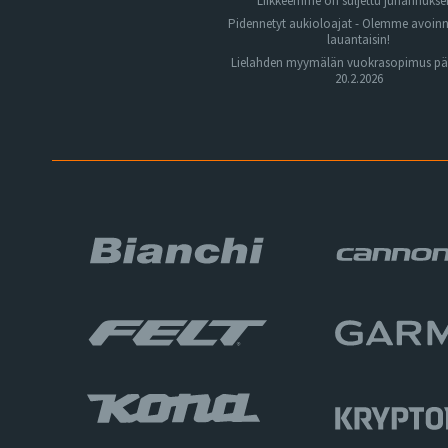
Liikkeemme on suljettu juhannuks
Pidennetyt aukioloajat - Olemme avoin
lauantaisin!
Lielahden myymälän vuokrasopimus pä
20.2.2026