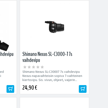
ihdevipu
Shimano Nexus SL-C3000-7 7s
vaihdevipu
eed
Shimano Nexus SL-C30007 7s vaihdevipu
i:
Nexus-napavaihteisiin sopiva 7-vaihteinen
kiertovipu. Sis. vivun, ohjeet, vaijerin...
24,90 €