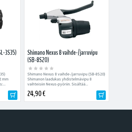
SL-3S35)
Shimano Nexus 8 vaihde-/jarruvipu
(SB-8S20)
35)
Shimano Nexus 8 vaihde-/jarruvipu (SB-8S20)
.2 mm
Shimanon laadukas yhdistelmävipu 8
:...
vaihteisiin Nexus-pyöriin. Sisältää...
24,90 €