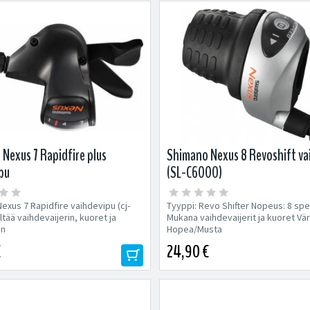
Nexus 7 Rapidfire plus
Shimano Nexus 8 Revoshift va
pu
(SL-C6000)
exus 7 Rapidfire vaihdevipu (cj-
Tyyppi: Revo Shifter Nopeus: 8 sp
ltää vaihdevaijerin, kuoret ja
Mukana vaihdevaijerit ja kuoret Vär
an
Hopea/Musta
€
24,90 €