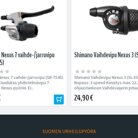
Nexus 7 vaihde-/jarruvipu
Shimano Vaihdevipu Nexus 3 (
5)
exus 7 vaihde-/jarruvipu (SB-7S45)
Shimano Vaihdevipu Nexus 3 (SL-3S
laadukas yhdistelmävipu 7
Nopeus: 3 speed Kiinnitys max. 22
 Nexus-pyöriin. Ei...
ohjaustankoon Vaihdevaijerin pituus
€
24,90 €
SUOMEN URHEILUPYÖRÄ