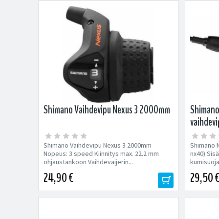
Shimano Vaihdevipu Nexus 3 2000mm
Shimano 
vaihdevi
Shimano Vaihdevipu Nexus 3 2000mm
Shimano N
Nopeus: 3 speed Kiinnitys max. 22.2 mm
nx40) Sisä
ohjaustankoon Vaihdevaijerin...
kumisuoj
24,90 €
29,50 