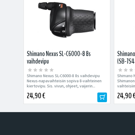
Shimano Nexus SL-C6000-8 8s
Shimano 
vaihdevipu
(SB-7S4
Shimano Nexus SL-C6000-8 8s vaihdevipu
Shimano N
Nexus-napavaihteisiin sopiva 8-vaihteinen
Shimanon 
kiertovipu. Sis. vivun, ohjeet, vaijerin...
vaihteisiin
24,90 €
24,90 