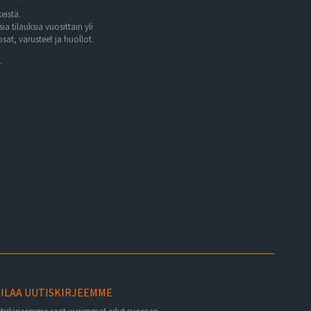
eistä.
tilauksia vuosittain yli
at, varusteet ja huollot.
.
ILAA UUTISKIRJEEMME