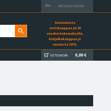
KIRJAUDU SISÄÄN
Suomalaista
nettikauppaa yli 20
vuoden kokemuksella.
Kivijalkakauppaa jo
vuodesta 1975.
0,00 €
OSTOSKORI: