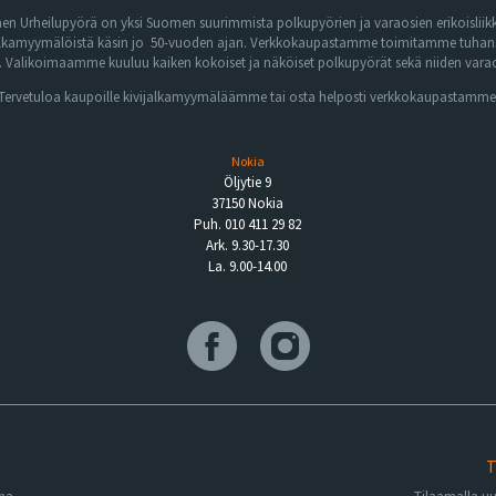
n Urheilupyörä on yksi Suomen suurimmista polkupyörien ja varaosien erikoisliikk
lkamyymälöistä käsin jo 50-vuoden ajan. Verkkokaupastamme toimitamme tuhansia 
Valikoimaamme kuuluu kaiken kokoiset ja näköiset polkupyörät sekä niiden varaos
Tervetuloa kaupoille kivijalkamyymäläämme tai osta helposti verkkokaupastamme
Nokia
Öljytie 9
37150 Nokia
Puh. 010 411 29 82
Ark. 9.30-17.30
La. 9.00-14.00
T