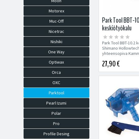
Moon
Motorex
Park Tool BBT-1
Muc-Off
keskiötyökalu
Nicetrac
Nishiki
Park Tool BBT-10.2 
Shimano Hollowtech 
One Way
yhteensopiva Kam
päätypultin irroitus..
27,90 €
Optiwax
Orca
OXC
Parktool
Pearl Izumi
Polar
Pro
Profile Desing