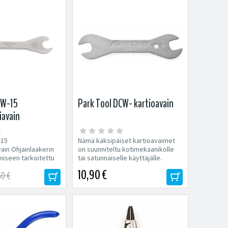
CW-15
Park Tool DCW- kartioavain
iavain
-15
Nämä kaksipäiset kartioavaimet
vain Ohjainlaakerin
on suunniteltu kotimekaanikolle
miseen tarkoitettu
tai satunnaiselle käyttäjälle.
32/36 mm Väri:...
10,90 €
50 €