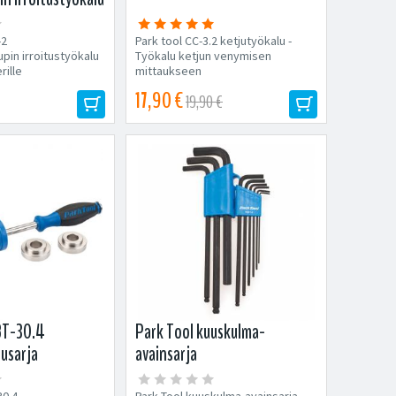
-2
Park tool CC-3.2 ketjutyökalu -
upin irroitustyökalu
Työkalu ketjun venymisen
rille
mittaukseen
17,90 €
19,90 €
BT-30.4
Park Tool kuuskulma-
usarja
avainsarja
30.4
Park Tool kuuskulma-avainsarja