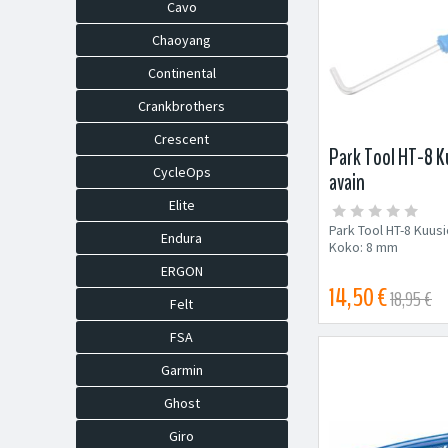
Cavo
Chaoyang
Continental
Crankbrothers
Crescent
Park Tool HT-8 K
CycleOps
avain
Elite
Park Tool HT-8 Kuus
Endura
Koko: 8 mm
ERGON
14,50 €
18,95 €
Felt
FSA
Garmin
Ghost
Giro