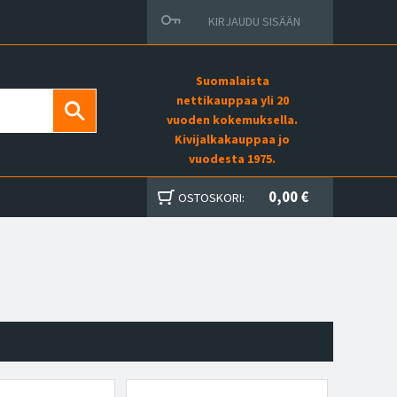
KIRJAUDU SISÄÄN
Suomalaista
nettikauppaa yli 20
vuoden kokemuksella.
Kivijalkakauppaa jo
vuodesta 1975.
0,00 €
OSTOSKORI: