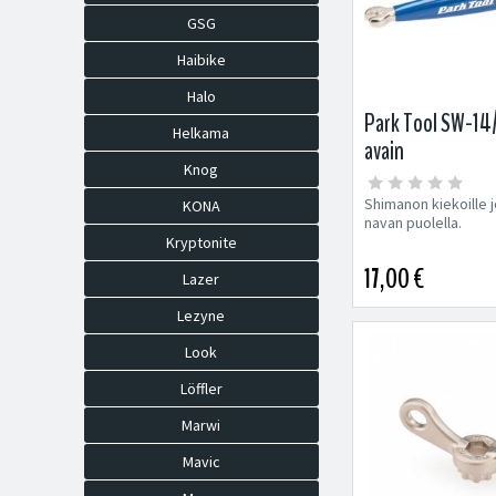
GSG
Haibike
Halo
Park Tool SW-14/
Helkama
avain
Knog
Shimanon kiekoille j
KONA
navan puolella.
Kryptonite
17,00 €
Lazer
Lezyne
Look
Löffler
Marwi
Mavic