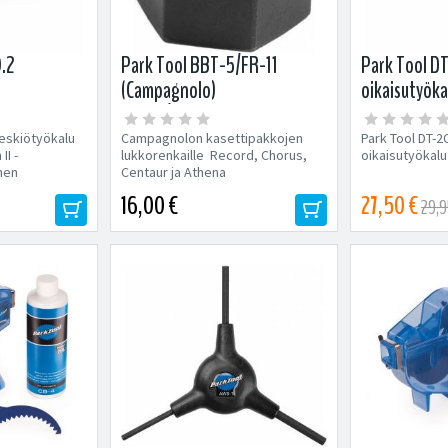
0.2
Park Tool BBT-5/FR-11
Park Tool DT
(Campagnolo)
oikaisutyöka
keskiö/kasettityökalu
keskiötyökalu
Campagnolon kasettipakkojen
Park Tool DT-2
II -
lukkorenkaille Record, Chorus,
oikaisutyökalu
men
Centaur ja Athena
.
keskiölaakereille Vääntöpinnan...
16,00 €
27,50 €
29,9