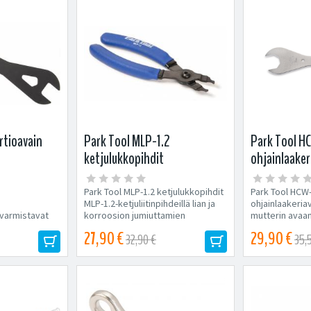
rtioavain
Park Tool MLP-1.2
Park Tool H
ketjulukkopihdit
ohjainlaaker
Park Tool MLP-1.2 ketjulukkopihdit
Park Tool HCW
MLP-1.2-ketjuliitinpihdeillä lian ja
ohjainlaakeria
 varmistavat
korroosion jumiuttamien
mutterin avaa
a tasaisen
ketjuliittimien...
työkalu. Koko: 
27,90 €
29,90 €
32,90 €
35,