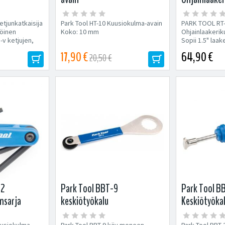
etjunkatkaisija
Park Tool HT-10 Kuusiokulma-avain
PARK TOOL RT
töinen
Koko: 10 mm
Ohjainlaakerik
-v ketjujen,
Sopii 1.5" laake
17,90 €
64,90 €
20,50 €
.2
Park Tool BBT-9
Park Tool B
nsarja
keskiötyökalu
Keskiötyökal
uusiokulma-
Park Tool BBT-9 käy moneen
Park Tool BBT-