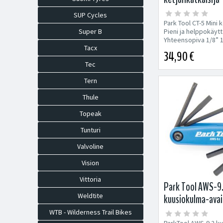
SUP Cycles
Park Tool CT-5 Mini k
Pieni ja helppokäyt
Super B
Yhteensopiva 1/8” 1
Tacx
sekä...
34,90 €
Tec
Tern
Thule
Topeak
Tunturi
Valvoline
Vision
Vittoria
Park Tool AWS-9
Weldtite
kuusiokulma-avai
WTB - Wilderness Trail Bikes
ParkTool AWS-9.2 k