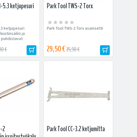
-5.3 ketjupesuri
Park Tool TWS-2 Torx
.3 ketjupesuri
Park Tool TWS-2 Torx avainsetti
iuotinsäiliö ja
t puhdistavat
29,50 €
90 €
35,90 €
T-2
Park Tool CC-3.2 ketjumitta
in irroitustyökalu