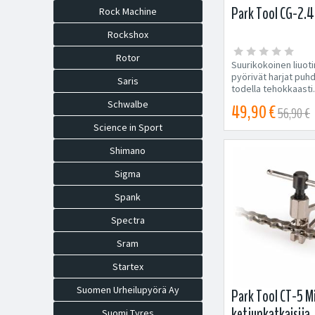
Park Tool CG-2.4
Rock Machine
Rockshox
Rotor
Suurikokoinen liuotin
pyörivät harjat puhd
Saris
todella tehokkaasti. 
Schwalbe
49,90 €
56,90 €
Science in Sport
Shimano
Sigma
Spank
Spectra
Sram
Startex
Suomen Urheilupyörä Ay
Park Tool CT-5 M
ketjunkatkaisija
Suomi Tyres