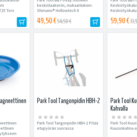
 mm
keskiölaakeriin, mukaanlukien:
Keskiötyökalus
T25 Torx
Shimano® Hollowtech II
Keskiötyökalus
Campagnolo® Ulta-Torque...
pressfit (BB30,
49,50 €
59,90 €
54,50 €
73,
magneettinen
Park Tool Tangonpidin HBH-2
Park Tool Ku
Kahvalla
neettinen
Park Tool Tangonpidin HBH-2 Pitää
Park Tool Kuu
ettinen
etupyörän suorassa
Kuusiokulma-av
lytykseen