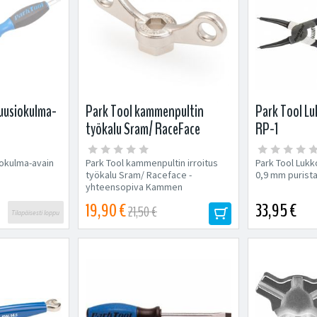
uusiokulma-
Park Tool kammenpultin
Park Tool L
työkalu Sram/ RaceFace
RP-1
iokulma-avain
Park Tool kammenpultin irroitus
Park Tool Lukk
työkalu Sram/ Raceface -
0,9 mm purist
yhteensopiva Kammen
päätypultin irroitus ja asennus
19,90 €
33,95 €
21,50 €
Voidaan...
Tilapäisesti loppu