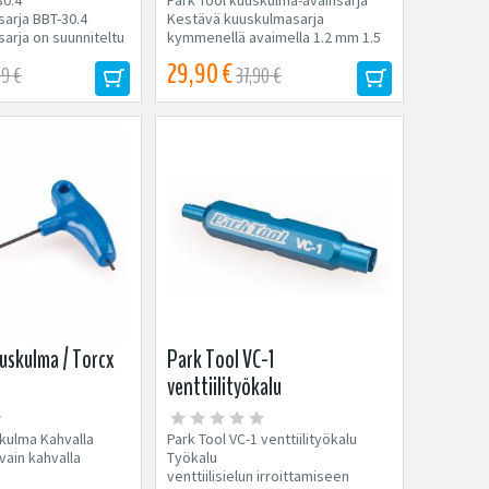
arja BBT-30.4
Kestävä kuuskulmasarja
arja on suunniteltu
kymmenellä avaimella 1.2 mm 1.5
...
mm 2 mm 2.5...
29,90 €
99 €
37,90 €
uskulma / Torcx
Park Tool VC-1
venttiilityökalu
skulma Kahvalla
Park Tool VC-1 venttiilityökalu
ain kahvalla
Työkalu
venttiilisielun irroittamiseen