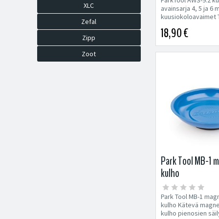
XLC
avainsarja 4, 5 ja 6
kuusiokoloavaimet 
Zefal
Talttapäämeisseli
18,90 €
Zipp
Zoot
Park Tool MB-1 
kulho
Park Tool MB-1 mag
kulho Kätevä magne
kulho pienosien säi