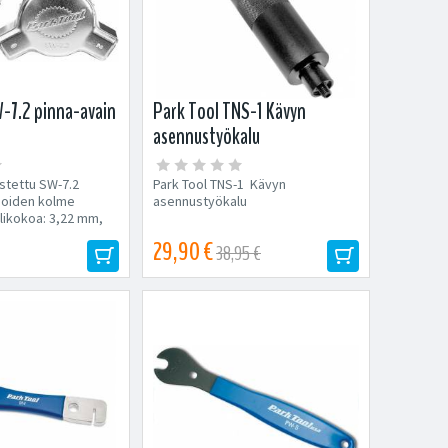
-7.2 pinna-avain
Park Tool TNS-1 Kävyn
asennustyökalu
stettu SW-7.2
Park Tool TNS-1 Kävyn
noiden kolme
asennustyökalu
elikokoa: 3,22 mm,
5 mm.
29,90 €
38,95 €