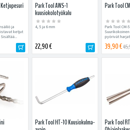
 Ketjupesuri
Park Tool AWS-1
Park Tool CM
kuusiokolotyökalu
säiliö ja
4, 5 ja 6 mm
Park Tool CM-5
istavat ketjut
Suurikokoinen l
Sisältää...
pyörivät harja
ketjut...
22,90 €
39,90 €
45,
ini
Park Tool HT-10 Kuusiokulma-
Park Tool R
avain
Ohjainlaaker