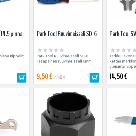
14.5 pinna-
Park Tool Ruuvimeisseli SD-6
Park Tool SW
oissa nippelit
Park Tool Ruuvimeisseli SD-6
Tarkkuuskonei
Tasapäinen ruuvimeisseli 6mm
kattaa markki
yleisintä nipp
3,3 mm ja 3,4
9,50 €
14,50 €
12,50 €