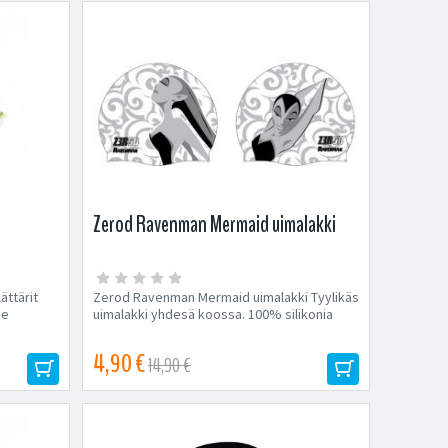
Zerod Ravenman Mermaid uimalakki
ättärit
Zerod Ravenman Mermaid uimalakki Tyylikäs
ne
uimalakki yhdesä koossa. 100% silikonia
4,90 €
14,90 €