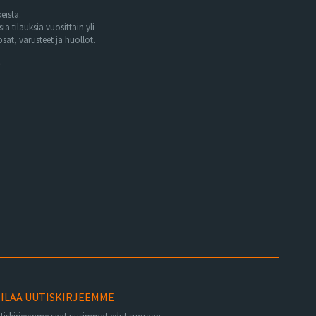
eistä.
tilauksia vuosittain yli
at, varusteet ja huollot.
.
ILAA UUTISKIRJEEMME