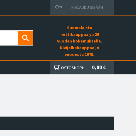
KIRJAUDU SISÄÄN
Suomalaista
nettikauppaa yli 20
vuoden kokemuksella.
Kivijalkakauppaa jo
vuodesta 1975.
0,00 €
OSTOSKORI: