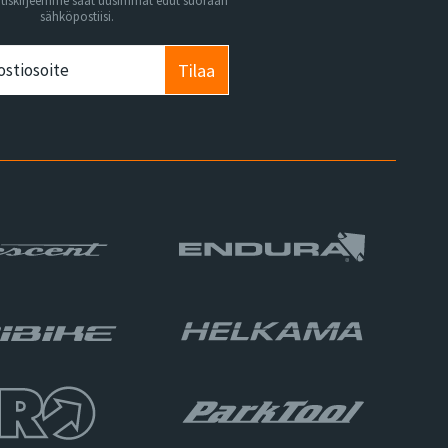
utiskirjeemme saat uusimmat edut suoraan
sähköpostiisi.
Tilaa