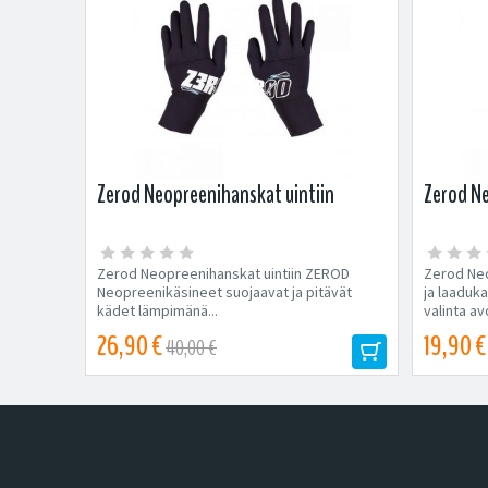
Zerod Neopreenihanskat uintiin
Zerod Ne
Zerod Neopreenihanskat uintiin ZEROD
Zerod Neo
Neopreenikäsineet suojaavat ja pitävät
ja laaduk
kädet lämpimänä...
valinta av
26,90 €
19,90 €
40,00 €