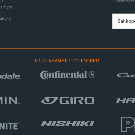
ena
Tilaamalla u
na myös
ättynyt
EDUSTAMAMME TUOTEMERKIT