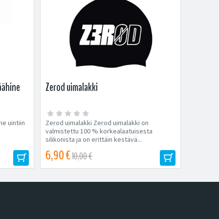
äähine
Zerod uimalakki
e uintiin
Zerod uimalakki Zerod uimalakki on
valmistettu 100 % korkealaatuisesta
silikonista ja on erittäin kestävä...
6,90 €
10,00 €