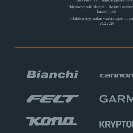
Liikkeemme on suljettu juhannuks
Pidennetyt aukioloajat - Olemme avoin
lauantaisin!
Lielahden myymälän vuokrasopimus pä
20.2.2026