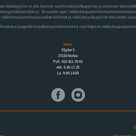
n Urheilupyörä on yksi Suomen suurimmista polkupyörien ja varaosien erikoisliikk
lkamyymälöistä käsin jo 50-vuoden ajan. Verkkokaupastamme toimitamme tuhansia 
Valikoimaamme kuuluu kaiken kokoiset ja näköiset polkupyörät sekä niiden varaos
Tervetuloa kaupoille kivijalkamyymäläämme tai osta helposti verkkokaupastamme
Nokia
Öljytie 9
37150 Nokia
Puh. 010 411 29 82
Ark. 9.30-17.30
La. 9.00-14.00
T