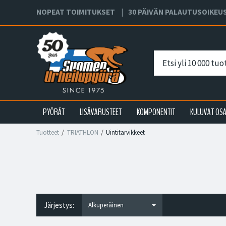
NOPEAT TOIMITUKSET
30 PÄIVÄN PALAUTUSOIKEU
PYÖRÄT
LISÄVARUSTEET
KOMPONENTIT
KULUVAT OS
Tuotteet
TRIATHLON
Uintitarvikkeet
Järjestys: