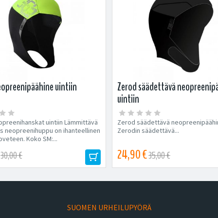
opreenipäähine uintiin
Zerod säädettävä neopreenip
uintiin
preenihanskat uintiin Lämmittävä
Zerod säädettävä neopreenipäähin
as neopreenihuppu on ihanteellinen
Zerodin säädettävä...
oveteen. Koko SM:...
24,90 €
30,00 €
35,00 €
SUOMEN URHEILUPYÖRÄ