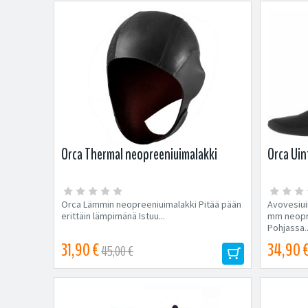
Orca Thermal neopreeniuimalakki
Orca Uin
Orca Lämmin neopreeniuimalakki Pitää pään
Avovesiui
erittäin lämpimänä Istuu...
mm neopre
Pohjassa..
31,90 €
34,90 
45,00 €