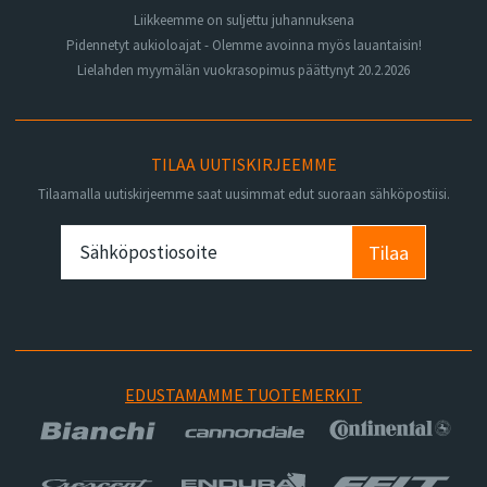
Liikkeemme on suljettu juhannuksena
Pidennetyt aukioloajat - Olemme avoinna myös lauantaisin!
Lielahden myymälän vuokrasopimus päättynyt 20.2.2026
TILAA UUTISKIRJEEMME
Tilaamalla uutiskirjeemme saat uusimmat edut suoraan sähköpostiisi.
Tilaa
EDUSTAMAMME TUOTEMERKIT