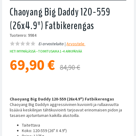
Chaoyang Big Daddy 120-559
(26x4.9") Fatbikerengas
Tuotenro: 9984
Ei arvosteluita |
Arvostele
HETI MYYMÄLÄSSÄ – TOIMITUSAIKA 1–4 ARKIPÄIVÄÄ
69,90
€
84,90 €
Chaoyang Big Daddy 120-559 (26x4.9") Fatbikerengas
Chaoyang Big Daddyn
aggressiivinen kuviointi ja rullaavuutta
lisäävä keskilinjan tähtikuviointi tarjoavat erinomaisen pidon ja
tasaisen ajotuntuman kaikilla alustoilla.
Taitettava
Koko: 120-559 (26" X 4.9")
Paino: 1275g