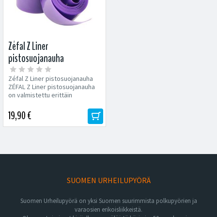
Zéfal Z Liner
pistosuojanauha
Zéfal Z Liner pistosuojanauha
ZÉFAL Z Liner pistosuojanauha
on valmistettu erittäin
kestävästä...
19,90 €
SUOMEN URHEILUPYÖRÄ
Suomen Urheilupyörä on yksi Suomen suurimmista polkupyörien ja
varaosien erikoisliikkeistä.