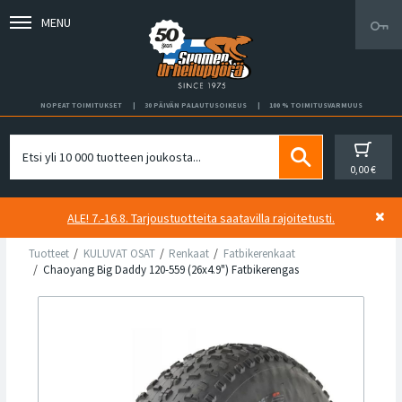
MENU
NOPEAT TOIMITUKSET
30 PÄIVÄN PALAUTUSOIKEUS
100 % TOIMITUSVARMUUS
0,00 €
ALE! 7.-16.8. Tarjoustuotteita saatavilla rajoitetusti.
Tuotteet
KULUVAT OSAT
Renkaat
Fatbikerenkaat
Chaoyang Big Daddy 120-559 (26x4.9") Fatbikerengas