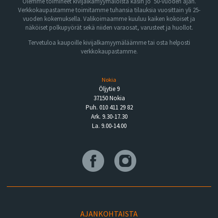
Olemme toimineet kivijalkamyymälöistä käsin jo 50-vuoden ajan.
Verkkokaupastamme toimitamme tuhansia tilauksia vuosittain yli 25-
vuoden kokemuksella. Valikoimaamme kuuluu kaiken kokoiset ja
näköiset polkupyörät sekä niiden varaosat, varusteet ja huollot.
Tervetuloa kaupoille kivijalkamyymäläämme tai osta helposti
verkkokaupastamme.
Nokia
Öljytie 9
37150 Nokia
Puh. 010 411 29 82
Ark. 9.30-17.30
La. 9.00-14.00
AJANKOHTAISTA