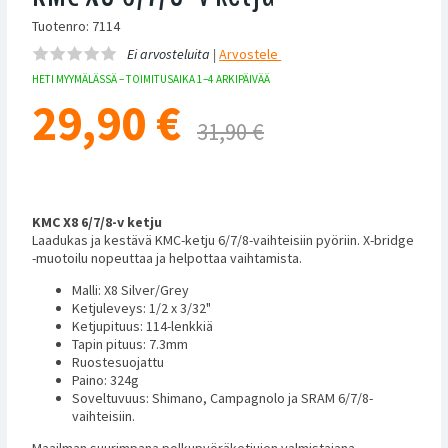
Tuotenro: 7114
Ei arvosteluita |
Arvostele
HETI MYYMÄLÄSSÄ – TOIMITUSAIKA 1–4 ARKIPÄIVÄÄ
29,90
€
31,90 €
KMC X8 6/7/8-v ketju
Laadukas ja kestävä KMC-ketju 6/7/8-vaihteisiin pyöriin. X-bridge
-muotoilu nopeuttaa ja helpottaa vaihtamista.
Malli: X8 Silver/Grey
Ketjuleveys: 1/2 x 3/32"
Ketjupituus: 114-lenkkiä
Tapin pituus: 7.3mm
Ruostesuojattu
Paino: 324g
Soveltuvuus: Shimano, Campagnolo ja SRAM 6/7/8-
vaihteisiin.
Maailman suurimpana polkupyöräketjujen valmistajana