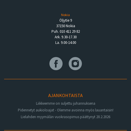
Nokia
Öljytie 9
37150 Nokia
Puh. 010 411 29 82
Ark. 9.30-17.30
La. 9.00-14.00
AJANKOHTAISTA
Liikkeemme on suljettu juhannuksena
Pidennetyt aukioloajat - Olemme avoinna myös lauantaisin!
Lielahden myymälän vuokrasopimus päättynyt 20.2.2026