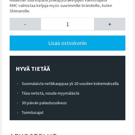
KMC valmistaa ketjuja myös suurimmille brändeille, kuten
Shimanolle.
-
+
Lisää ostoskoriin
HYVÄ TIETÄÄ
Suomalaista nettikauppaa yli 20 vuoden kokemuksella
Tilaa netistä, nouda myymälästä
30 päivän palautusoikeus
Toimitusajat