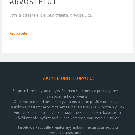
ARVOSTELUT
Tälle tuotteelle ei ole vielä annettu arvosteluita.
Arvostele
SUOMEN URHEILUPYÖRÄ
Suomen Urheilupyörä on yksi Suomen suurimmista polkupyörien ja
varaosien erikoisliikkeistä.
Olemme toimineet kivijalkamyymälöistä käsin jo 50-vuoden ajan.
Verkkokaupastamme toimitamme tuhansia tilauksia vuosittain yli 25-
vuoden kokemuksella. Valikoimaamme kuuluu kaiken kokoiset ja
näköiset polkupyörät sekä niiden varaosat, varusteet ja huollot.
Tervetuloa kaupoille kivijalkamyymäläämme tai osta helposti
verkkokaupastamme.