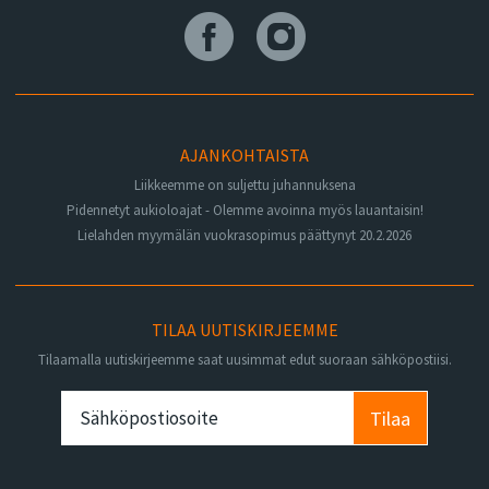
AJANKOHTAISTA
Liikkeemme on suljettu juhannuksena
Pidennetyt aukioloajat - Olemme avoinna myös lauantaisin!
Lielahden myymälän vuokrasopimus päättynyt 20.2.2026
TILAA UUTISKIRJEEMME
Tilaamalla uutiskirjeemme saat uusimmat edut suoraan sähköpostiisi.
Tilaa