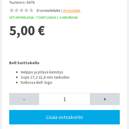
Tuotenro: 6476
Ei arvosteluita |
Arvostele
HETI MYYMÄLÄSSÄ – TOIMITUSAIKA 1–4 ARKIPÄIVÄÄ
5,00
€
Bell Soittokello
Helppo ja pitävä kiinnitys
Sopii 27,2-31,8 mm tankoihin
Kellossa Bell -logo
-
+
Lisää ostoskoriin