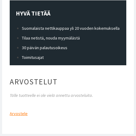
HYVÄ TIETÄÄ
Suomalaista nettikauppaa yli 20 vuoden kokemuksella
Tilaa netistä, nouda myymälästä
30 päivän palautusoikeus
Toimitusajat
ARVOSTELUT
Tälle tuotteelle ei ole vielä annettu arvosteluita.
Arvostele