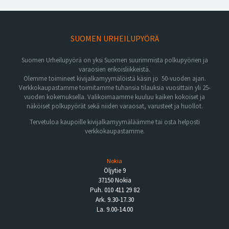
SUOMEN URHEILUPYÖRÄ
Suomen Urheilupyörä on yksi Suomen suurimmista polkupyörien ja
varaosien erikoisliikkeistä.
Olemme toimineet kivijalkamyymälöistä käsin jo 50-vuoden ajan.
Verkkokaupastamme toimitamme tuhansia tilauksia vuosittain yli 25-
vuoden kokemuksella. Valikoimaamme kuuluu kaiken kokoiset ja
näköiset polkupyörät sekä niiden varaosat, varusteet ja huollot.
Tervetuloa kaupoille kivijalkamyymäläämme tai osta helposti
verkkokaupastamme.
Nokia
Öljytie 9
37150 Nokia
Puh. 010 411 29 82
Ark. 9.30-17.30
La. 9.00-14.00