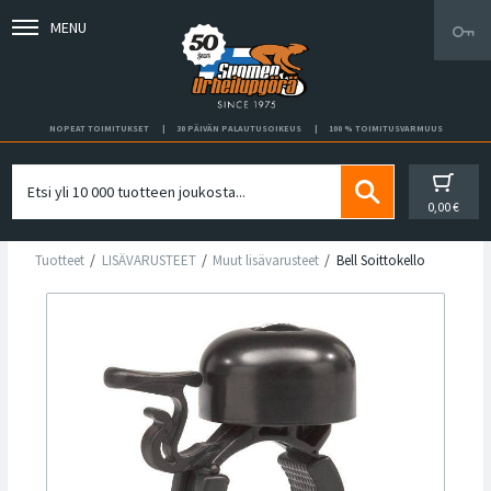
MENU
NOPEAT TOIMITUKSET
30 PÄIVÄN PALAUTUSOIKEUS
100 % TOIMITUSVARMUUS
0,00 €
Tuotteet
LISÄVARUSTEET
Muut lisävarusteet
Bell Soittokello