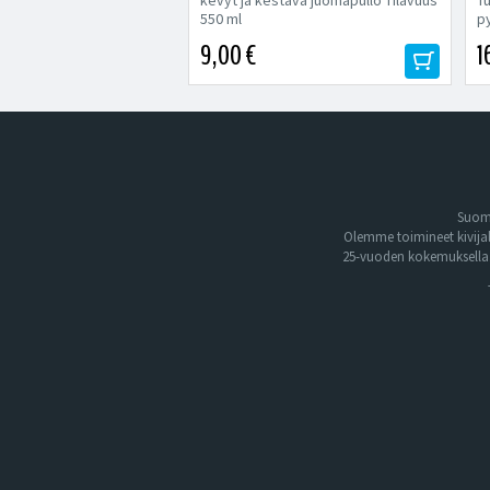
kevyt ja kestävä juomapullo Tilavuus
T
550 ml
py
9,00 €
1
Suome
Olemme toimineet kivija
25-vuoden kokemuksella. 