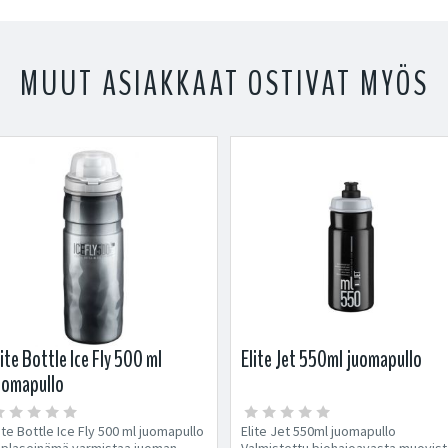
MUUT ASIAKKAAT OSTIVAT MYÖS
lite Bottle Ice Fly 500 ml
Elite Jet 550ml juomapullo
uomapullo
ite Bottle Ice Fly 500 ml juomapullo
Elite Jet 550ml juomapullo