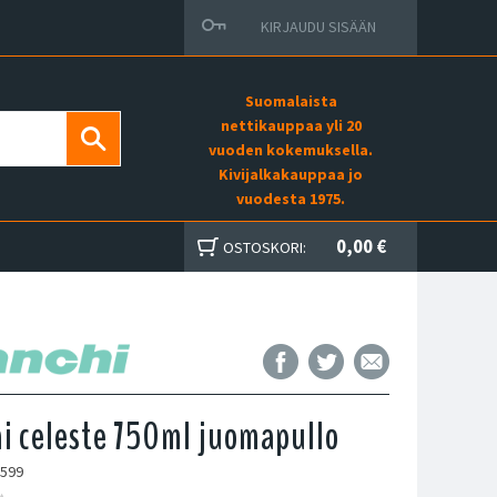
KIRJAUDU SISÄÄN
Suomalaista
nettikauppaa yli 20
vuoden kokemuksella.
Kivijalkakauppaa jo
vuodesta 1975.
0,00 €
OSTOSKORI:
i celeste 750ml juomapullo
1599