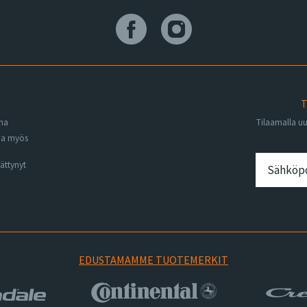
T
ena
Tilaamalla u
na myös
ättynyt
EDUSTAMAMME TUOTEMERKIT