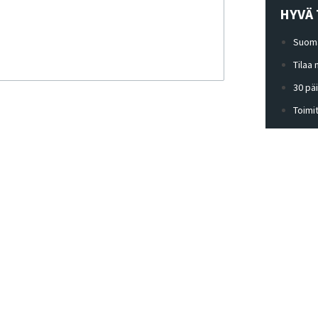
HYVÄ 
Suoma
Tilaa
30 pä
Toimi