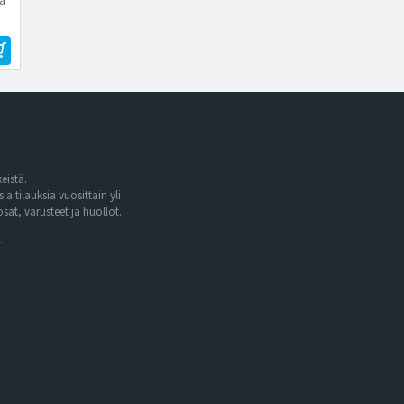
a
eistä.
tilauksia vuosittain yli
at, varusteet ja huollot.
.