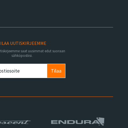
ILAA UUTISKIRJEEMME
utiskirjeemme saat uusimmat edut suoraan
sähköpostiisi.
Tilaa