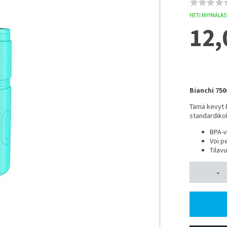
HETI MYYMÄLÄSS
12,
Bianchi 75
Tämä kevyt B
standardikoko
BPA-
Voi p
Tilavu
-