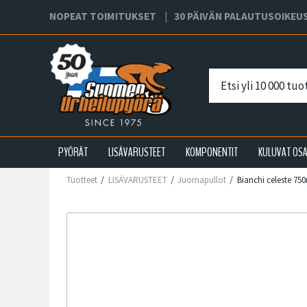
NOPEAT TOIMITUKSET
30 PÄIVÄN PALAUTUSOIKEU
PYÖRÄT
LISÄVARUSTEET
KOMPONENTIT
KULUVAT OS
Tuotteet
LISÄVARUSTEET
Juomapullot
Bianchi celeste 75