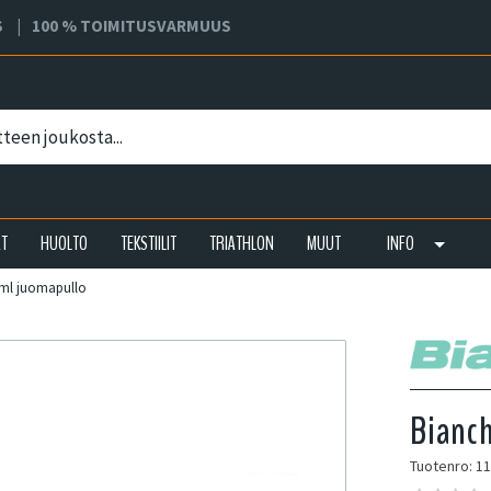
S
100 % TOIMITUSVARMUUS
AT
HUOLTO
TEKSTIILIT
TRIATHLON
MUUT
INFO
0ml juomapullo
Bianch
Tuotenro: 1