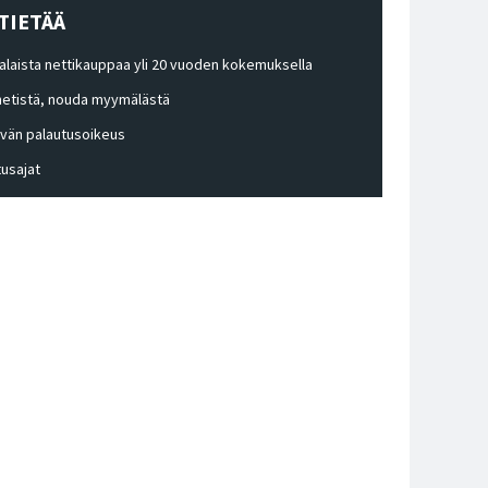
TIETÄÄ
laista nettikauppaa yli 20 vuoden kokemuksella
 netistä, nouda myymälästä
ivän palautusoikeus
tusajat