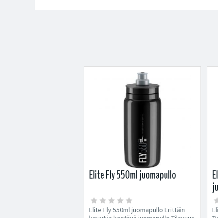

Elite Fly 550ml juomapullo
E
j
Elite Fly 550ml juomapullo Erittäin
El