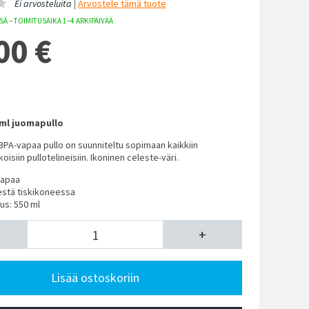
Ei arvosteluita |
Arvostele
tämä tuote
Ä – TOIMITUSAIKA 1–4 ARKIPÄIVÄÄ
00
€
0ml juomapullo
PA-vapaa pullo on suunniteltu sopimaan kaikkiin
isiin pullotelineisiin. Ikoninen celeste-väri.
vapaa
estä tiskikoneessa
us: 550 ml
+
Lisää ostoskoriin