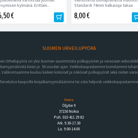
uplaseinämä varmistaa juoman
Valmistettu biohajoavasta muovist
symisen kylmänä. Erittäin...
Standardi 74mm halkaisija takaa
istuvuuden lähes...
6,50 €
8,00 €
SUOMEN URHEILUPYÖRÄ
n Urheilupyörä on yksi Suomen suurimmista polkupyörien ja varaosien erikoisliikk
lkamyymälöistä käsin jo 50-vuoden ajan. Verkkokaupastamme toimitamme tuhansia 
Valikoimaamme kuuluu kaiken kokoiset ja näköiset polkupyörät sekä niiden varaos
Tervetuloa kaupoille kivijalkamyymäläämme tai osta helposti verkkokaupastamme
Nokia
Öljytie 9
37150 Nokia
Puh. 010 411 29 82
Ark. 9.30-17.30
La. 9.00-14.00