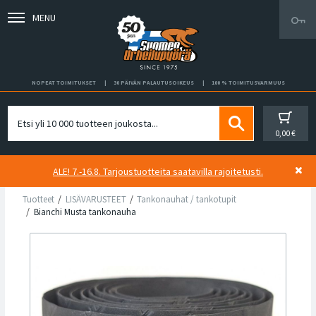
MENU
NOPEAT TOIMITUKSET
30 PÄIVÄN PALAUTUSOIKEUS
100 % TOIMITUSVARMUUS
0,00 €
ALE! 7.-16.8. Tarjoustuotteita saatavilla rajoitetusti.
Tuotteet
LISÄVARUSTEET
Tankonauhat / tankotupit
Bianchi Musta tankonauha