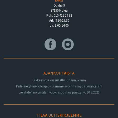
Nokia
Öljytie 9
37150 Nokia
Puh. 010 411 29 82
Ark. 9.30-17.30
La. 9.00-14.00
AJANKOHTAISTA
Liikkeemme on suljettu juhannuksena
Pidennetyt aukioloajat - Olemme avoinna myös lauantaisin!
Lielahden myymälän vuokrasopimus päättynyt 20.2.2026
TILAA UUTISKIRJEEMME