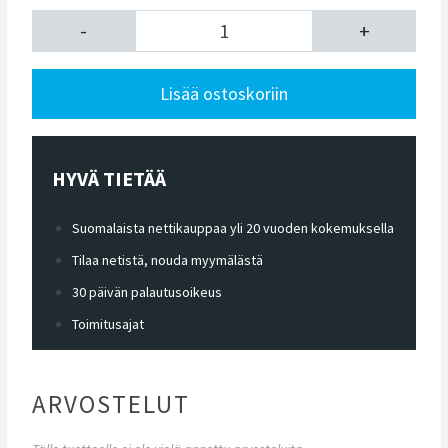
-
+
Lisää ostoskoriin
HYVÄ TIETÄÄ
Suomalaista nettikauppaa yli 20 vuoden kokemuksella
Tilaa netistä, nouda myymälästä
30 päivän palautusoikeus
Toimitusajat
ARVOSTELUT