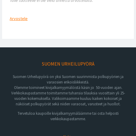
Tälle tuotteelle ei ole vielä annettu arvosteluita.
Arvostele
SUOMEN URHEILUPYÖRÄ
Suomen Urheilupyörä on yksi Suomen suurimmista polkupyörien ja
varaosien erikoisliikkeistä.
Olemme toimineet kivijalkamyymälöistä käsin jo 50-vuoden ajan.
Verkkokaupastamme toimitamme tuhansia tilauksia vuosittain yli 25-
vuoden kokemuksella. Valikoimaamme kuuluu kaiken kokoiset ja
näköiset polkupyörät sekä niiden varaosat, varusteet ja huollot.
Tervetuloa kaupoille kivijalkamyymäläämme tai osta helposti
verkkokaupastamme.