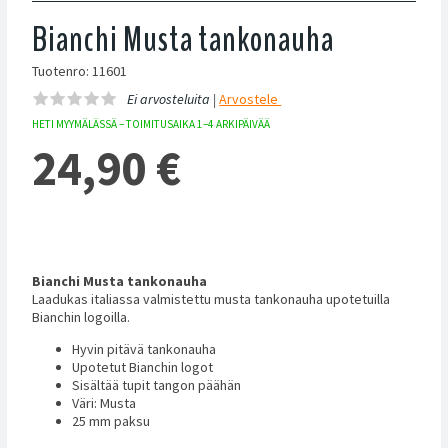
Bianchi Musta tankonauha
Tuotenro: 11601
Ei arvosteluita |
Arvostele
HETI MYYMÄLÄSSÄ – TOIMITUSAIKA 1–4 ARKIPÄIVÄÄ
24,90
€
Bianchi Musta tankonauha
Laadukas italiassa valmistettu musta tankonauha upotetuilla
Bianchin logoilla.
Hyvin pitävä tankonauha
Upotetut Bianchin logot
Sisältää tupit tangon päähän
Väri: Musta
25 mm paksu