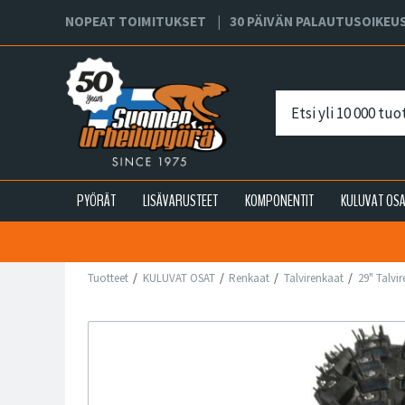
NOPEAT TOIMITUKSET
30 PÄIVÄN PALAUTUSOIKEU
PYÖRÄT
LISÄVARUSTEET
KOMPONENTIT
KULUVAT OS
Tuotteet
KULUVAT OSAT
Renkaat
Talvirenkaat
29" Talvi