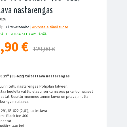
tava nastarengas
0026
Ei arvosteluita |
Arvostele
tämä tuote
Ä – TOIMITUSAIKA 1–4 ARKIPÄIVÄÄ
,90
€
129,00 €
00 29" (65-622) taitettava nastarengas
unniteltu nastarengas Pohjolan talveen.
taa huolella valittu elastinen kumiseos ja kartiomalliset
astat. Uusittu monimuotoinen kuvio on pitävä, mutta
si hyvin rullaava.
29", 65-622 (2,6"), taitettava
imi: Black Ice 400
onastat
määrä: 448 kpl