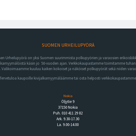
SUOMEN URHEILUPYÖRÄ
n Urheilupyörä on yksi Suomen suurimmista polkupyörien ja varaosien erikoisliikk
lkamyymälöistä käsin jo 50-vuoden ajan. Verkkokaupastamme toimitamme tuhansia 
Valikoimaamme kuuluu kaiken kokoiset ja näköiset polkupyörät sekä niiden varaos
Tervetuloa kaupoille kivijalkamyymäläämme tai osta helposti verkkokaupastamme
Nokia
Öljytie 9
37150 Nokia
Puh. 010 411 29 82
Ark. 9.30-17.30
La. 9.00-14.00