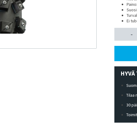
Paino
Suosit
Turval
Ei tu
-
HYVÄ 
Suoma
Tilaa
30 pä
Toimi