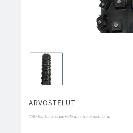
ARVOSTELUT
Tälle tuotteelle ei ole vielä annettu arvosteluita.