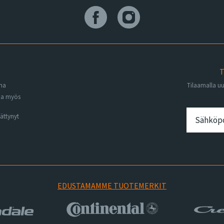
T
ena
Tilaamalla u
na myös
ättynyt
EDUSTAMAMME TUOTEMERKIT