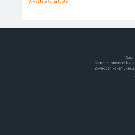
Arvostele
tämä tuote
Suome
Olemme toimineet kivija
25-vuoden kokemuksella. 