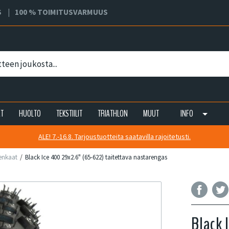
S
100 % TOIMITUSVARMUUS
AT
HUOLTO
TEKSTIILIT
TRIATHLON
MUUT
INFO
ALE! 7.-16.8. Tarjoustuotteita saatavilla rajoitetusti.
renkaat
Black Ice 400 29x2.6" (65-622) taitettava nastarengas
Black 