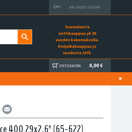
KIRJAUDU SISÄÄN
Suomalaista
nettikauppaa yli 20
vuoden kokemuksella.
Kivijalkakauppaa jo
vuodesta 1975.
0,00 €
OSTOSKORI:
Ice 400 29x2.6" (65-622)