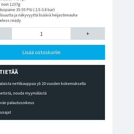
: noin 1237g
uspaine 35-55 PSI ( 2.5-3.8 bar)
lisuutta ja näkyvyyttä lisäävä heijastinnauha
beless ready
+
Lisää ostoskoriin
TIETÄÄ
laista nettikauppaa yli 20 vuoden kokemuksella
 netistä, nouda myymälästä
ivän palautusoikeus
tusajat