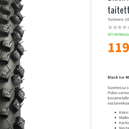
taitet
Tuotenro: 1
HETI MYYMÄLÄSS
119
Black Ice 4
Suomessa su
Pidon varmis
kovametallin
nastarenkaak
Koko: 
Mallin
Karti
Nasta